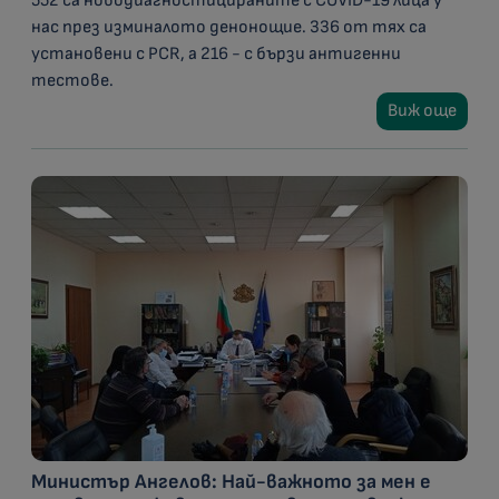
552 са новодиагностицираните с COVID-19 лица у
нас през изминалото денонощие. 336 от тях са
установени с PCR, а 216 - с бързи антигенни
тестове.
Виж още
Министър Ангелов: Най-важното за мен е