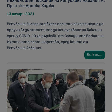
пълномощен посланик на Република Албания Н.
Пр. г-жа Доника Ходжа
13 януари 2021
Република България е взела политическо решение да
проучи възможностите за осигуряване на ваксини
срещу COVID-19 за държави от Западните Балкани и
Източното партньорство, сред които е и
Република Албания.
Виж още