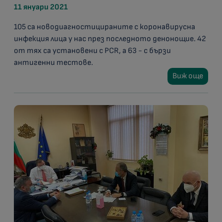
11 януари 2021
105 са новодиагностицираните с коронавирусна
инфекция лица у нас през последното денонощие. 42
от тях са установени с PCR, а 63 - с бързи
антигенни тестове.
Виж още