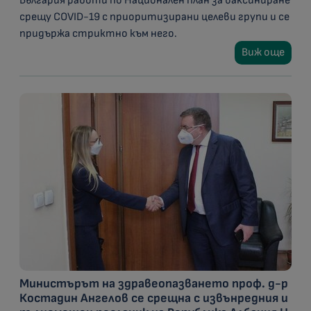
България работи по Национален план за ваксиниране
срещу COVID-19 с приоритизирани целеви групи и се
придържа стриктно към него.
Виж още
Министърът на здравеопазването проф. д-р
Костадин Ангелов се срещна с извънредния и