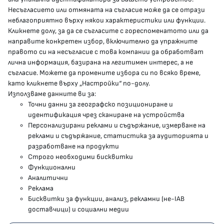
Несъгласието или отмяната на съгласие може да се отрази
presscenter@mh.government.bg
неблагоприятно върху някои характеристики или функции.
Кликнете долу, за да се съгласите с гореспоменатото или да
направите конкретен избор, включително да упражните
МЗ В СОЦИАЛНИТЕ МРЕЖИ
правото си на несъгласие с това компании да обработват
лична информация, базирана на легитимен интерес, а не
Facebook страница
съгласие. Можете да промените избора си по всяко време,
като кликнете върху „Настройки“ по-долу.
Instragram профил
Използваме данните ви за:
Точни данни за географско позициониране и
YouTube канал
идентификация чрез сканиране на устройства
Персонализирани реклами и съдържание, измерване на
Threads профил
реклами и съдържание, статистика за аудиторията и
разработване на продукти
Строго необходими бисквитки
Карта на сайта
Функционални
Аналитични
Бисквитки
Реклама
Бисквитки за функции, анализ, рекламни (не-IAB
Условия за използване
доставчици) и социални медии
Поверителност