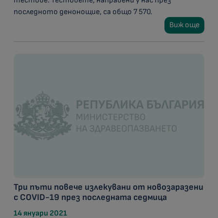
тестове. Тестовете, направени у нас през
последното денонощие, са общо 7 570.
Виж още
Три пъти повече излекувани от новозаразени
с COVID-19 през последната седмица
14 януари 2021