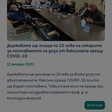
Държавата ще плаща по 10 лева на лекарите
за поставянето на доза от ваксината срещу
COVID-19
11 януари 2021
Държавата ще заплаща по 10 лева за всяка доза от
двустепенните ваксини срещу COVRD-19, които
ще бъдат поставяни. Това стана ясно на среща при
министъра на здравеопазването проф. д-р
Костадин Ангелов.
Виж още