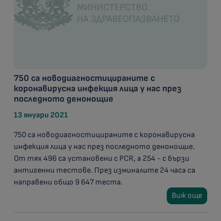
750 са новодиагностицираните с
коронавирусна инфекция лица у нас през
последното денонощие
13 януари 2021
750 са новодиагностицираните с коронавирусна
инфекция лица у нас през последното денонощие.
От тях 496 са установени с PCR, а 254 - с бързи
антигенни тестове. През изминалите 24 часа са
направени общо 9 647 теста.
Виж още