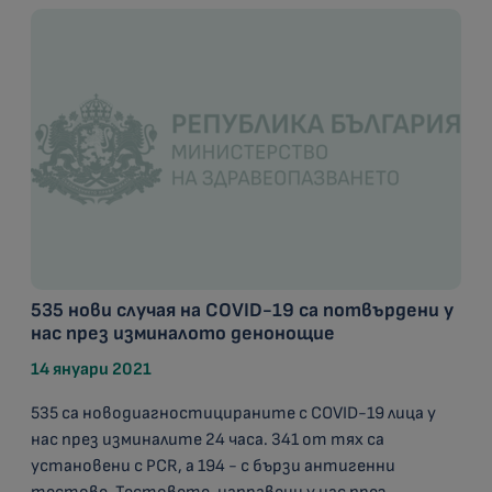
535 нови случая на COVID-19 са потвърдени у
нас през изминалото денонощие
14 януари 2021
535 са новодиагностицираните с COVID-19 лица у
нас през изминалите 24 часа. 341 от тях са
установени с PCR, а 194 - с бързи антигенни