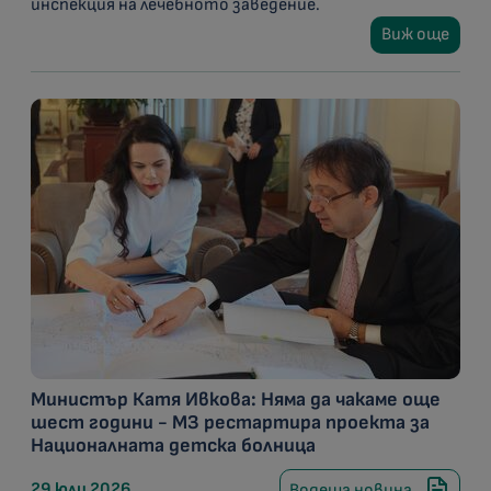
инспекция на лечебното заведение.
Виж още
Министър Катя Ивкова: Няма да чакаме още
шест години - МЗ рестартира проекта за
Националната детска болница
29 юли 2026
Водеща новина