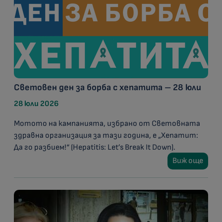
Световен ден за борба с хепатита – 28 юли
28 юли 2026
Мотото на кампанията, избрано от Световната
здравна организация за тази година, е „Хепатит:
Да го разбием!“ (Hepatitis: Let’s Break It Down).
Виж още