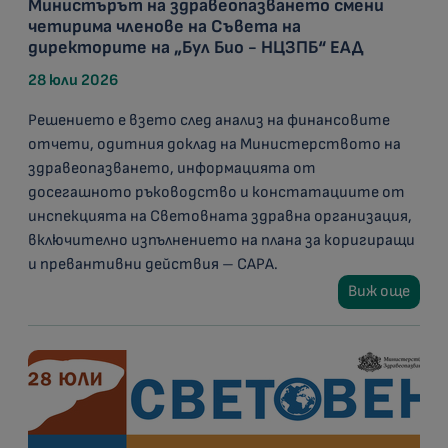
Министърът на здравеопазването смени
четирима членове на Съвета на
директорите на „Бул Био - НЦЗПБ“ ЕАД
28 юли 2026
Решението е взето след анализ на финансовите
отчети, одитния доклад на Министерството на
здравеопазването, информацията от
досегашното ръководство и констатациите от
инспекцията на Световната здравна организация,
включително изпълнението на плана за коригиращи
и превантивни действия – CAPA.
Виж още