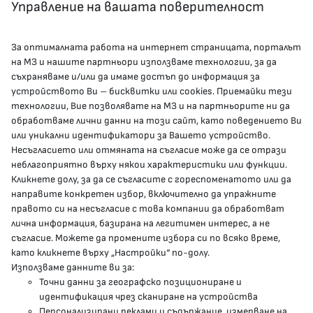
Управление на вашата поверителност
За оптималната работа на интернет страницата, порталът
КОНТАКТИ
на МЗ и нашите партньори използваме технологии, за да
съхраняваме и/или да имаме достъп до информация за
устройството Ви – бисквитки или cookies. Приемайки тези
гр.София, 1000, пл. „Света Неделя“ №5
технологии, Вие позволявате на МЗ и на партньорите ни да
обработваме лични данни на този сайт, като поведението Ви
delovodstvo@mh.government.bg
или уникални идентификатори за Вашето устройство.
Несъгласието или отмяната на съгласие може да се отрази
presscenter@mh.government.bg
неблагоприятно върху някои характеристики или функции.
Кликнете долу, за да се съгласите с гореспоменатото или да
направите конкретен избор, включително да упражните
МЗ В СОЦИАЛНИТЕ МРЕЖИ
правото си на несъгласие с това компании да обработват
лична информация, базирана на легитимен интерес, а не
Facebook страница
съгласие. Можете да промените избора си по всяко време,
като кликнете върху „Настройки“ по-долу.
Instragram профил
Използваме данните ви за:
Точни данни за географско позициониране и
YouTube канал
идентификация чрез сканиране на устройства
Персонализирани реклами и съдържание, измерване на