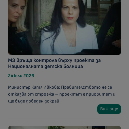
МЗ връща контрола върху проекта за
Националната детска болница
24 юли 2026
Министър Катя Ивкова: Правителството не се
отказва от строежа – проектът е приоритет и
ще бъде доведен докрай
Виж още