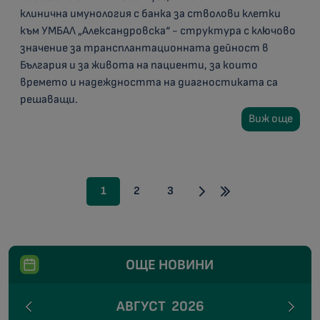
клинична имунология с банка за стволови клетки
към УМБАЛ „Александровска“ - структура с ключово
значение за трансплантационната дейност в
България и за живота на пациенти, за които
времето и надеждността на диагностиката са
решаващи.
Виж още
1
2
3
ОЩЕ НОВИНИ
АВГУСТ
2026