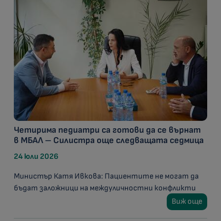
Четирима педиатри са готови да се върнат
в МБАЛ – Силистра още следващата седмица
24 юли 2026
Министър Катя Ивкова: Пациентите не могат да
бъдат заложници на междуличностни конфликти
Виж още