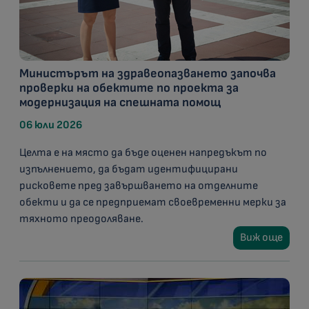
Министърът на здравеопазването започва
проверки на обектите по проекта за
модернизация на спешната помощ
06 юли 2026
Целта е на място да бъде оценен напредъкът по
изпълнението, да бъдат идентифицирани
рисковете пред завършването на отделните
обекти и да се предприемат своевременни мерки за
тяхното преодоляване.
Виж още