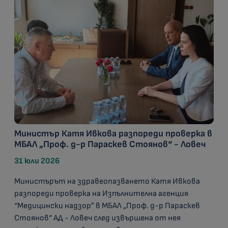
Министър Катя Ивкова разпореди проверка в
МБАЛ „Проф. д-р Параскев Стоянов“ - Ловеч
31 юли 2026
Министърът на здравеопазването Катя Ивкова
разпореди проверка на Изпълнителна агенция
“Медицински надзор” в МБАЛ „Проф. д-р Параскев
Стоянов“ АД - Ловеч след извършена от нея