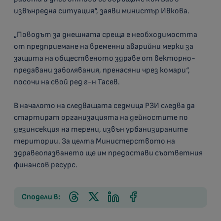
извънредна ситуация“, заяви министър Ивкова.
„Поводът за днешната среща е необходимостта
от предприемане на временни аварийни мерки за
защита на общественото здраве от векторно-
предавани заболявания, пренасяни чрез комари“,
посочи на свой ред г-н Тасев.
В началото на следващата седмица РЗИ следва да
стартират организацията на дейностите по
дезинсекция на терени, извън урбанизираните
територии. За целта Министерството на
здравеопазването ще им предостави съответния
финансов ресурс.
Сподели в: