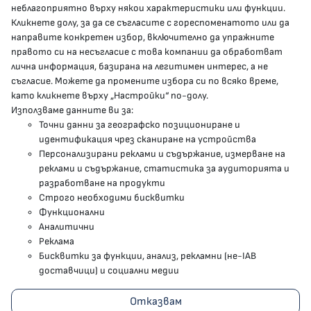
неблагоприятно върху някои характеристики или функции.
Кликнете долу, за да се съгласите с гореспоменатото или да
направите конкретен избор, включително да упражните
МЗ В СОЦИАЛНИТЕ МРЕЖИ
правото си на несъгласие с това компании да обработват
лична информация, базирана на легитимен интерес, а не
Facebook страница
съгласие. Можете да промените избора си по всяко време,
като кликнете върху „Настройки“ по-долу.
Instragram профил
Използваме данните ви за:
Точни данни за географско позициониране и
YouTube канал
идентификация чрез сканиране на устройства
Персонализирани реклами и съдържание, измерване на
Threads профил
реклами и съдържание, статистика за аудиторията и
разработване на продукти
Строго необходими бисквитки
Карта на сайта
Функционални
Аналитични
Бисквитки
Реклама
Бисквитки за функции, анализ, рекламни (не-IAB
Условия за използване
доставчици) и социални медии
Поверителност
Отказвам