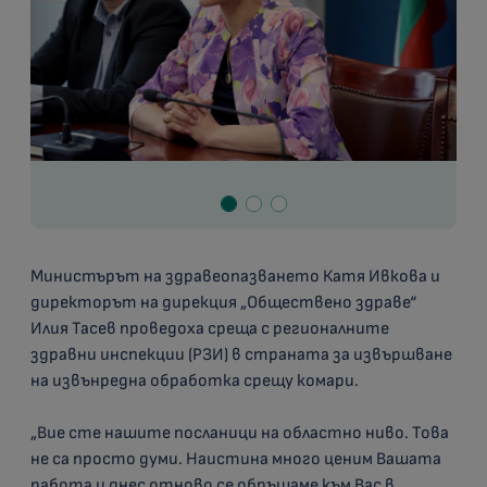
Министърът на здравеопазването Катя Ивкова и
директорът на дирекция „Обществено здраве“
Илия Тасев проведоха среща с регионалните
здравни инспекции (РЗИ) в страната за извършване
на извънредна обработка срещу комари.
„Вие сте нашите посланици на областно ниво. Това
не са просто думи. Наистина много ценим Вашата
работа и днес отново се обръщаме към Вас в