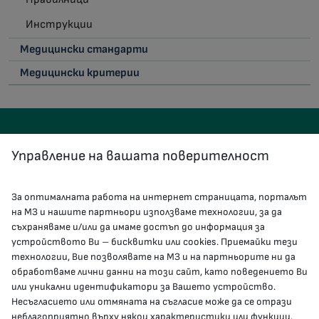
Инструкции
Медицински стандарти
Медицински критерии
Управление на вашата поверителност
За оптималната работа на интернет страницата, порталът
КОНТАКТИ
на МЗ и нашите партньори използваме технологии, за да
съхраняваме и/или да имаме достъп до информация за
устройството Ви – бисквитки или cookies. Приемайки тези
гр.София, 1000, пл. „Света Неделя“ №5
технологии, Вие позволявате на МЗ и на партньорите ни да
обработваме лични данни на този сайт, като поведението Ви
delovodstvo@mh.government.bg
или уникални идентификатори за Вашето устройство.
Несъгласието или отмяната на съгласие може да се отрази
presscenter@mh.government.bg
неблагоприятно върху някои характеристики или функции.