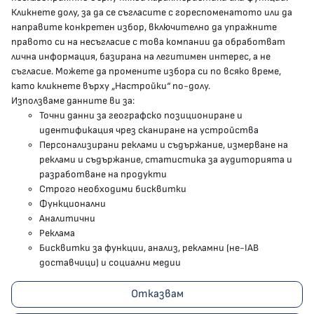
Кликнете долу, за да се съгласите с гореспоменатото или да
направите конкретен избор, включително да упражните
МЗ В СОЦИАЛНИТЕ МРЕЖИ
правото си на несъгласие с това компании да обработват
лична информация, базирана на легитимен интерес, а не
Facebook страница
съгласие. Можете да промените избора си по всяко време,
като кликнете върху „Настройки“ по-долу.
Instragram профил
Използваме данните ви за:
Точни данни за географско позициониране и
YouTube канал
идентификация чрез сканиране на устройства
Персонализирани реклами и съдържание, измерване на
Threads профил
реклами и съдържание, статистика за аудиторията и
разработване на продукти
Строго необходими бисквитки
Карта на сайта
Функционални
Аналитични
Бисквитки
Реклама
Бисквитки за функции, анализ, рекламни (не-IAB
Условия за използване
доставчици) и социални медии
Поверителност
Отказвам