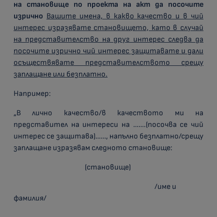
на становище по проекта на акт да посочите
изрично
Вашите имена, в какво качество и в чий
интерес изразявате становището, като в случай
на представителство на друг интерес следва да
посочите изрично чий интерес защитавате и дали
осъществявате представителството срещу
заплащане или безплатно.
Например:
„В лично качество/в качеството ми на
представител на интереси на …….(посочва се чий
интерес се защитава)……, напълно безплатно/срещу
заплащане изразявам следното становище:
(становище)
/име и
фамилия/