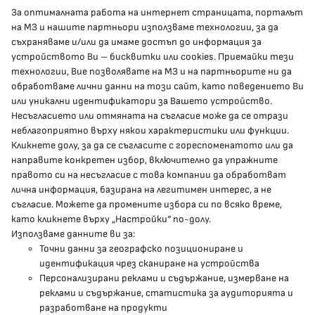
За оптималната работа на интернет страницата, порталът
КОНТАКТИ
на МЗ и нашите партньори използваме технологии, за да
съхраняваме и/или да имаме достъп до информация за
устройството Ви – бисквитки или cookies. Приемайки тези
гр.София, 1000, пл. „Света Неделя“ №5
технологии, Вие позволявате на МЗ и на партньорите ни да
обработваме лични данни на този сайт, като поведението Ви
delovodstvo@mh.government.bg
или уникални идентификатори за Вашето устройство.
Несъгласието или отмяната на съгласие може да се отрази
presscenter@mh.government.bg
неблагоприятно върху някои характеристики или функции.
Кликнете долу, за да се съгласите с гореспоменатото или да
направите конкретен избор, включително да упражните
МЗ В СОЦИАЛНИТЕ МРЕЖИ
правото си на несъгласие с това компании да обработват
лична информация, базирана на легитимен интерес, а не
Facebook страница
съгласие. Можете да промените избора си по всяко време,
като кликнете върху „Настройки“ по-долу.
Instragram профил
Използваме данните ви за:
Точни данни за географско позициониране и
YouTube канал
идентификация чрез сканиране на устройства
Персонализирани реклами и съдържание, измерване на
Threads профил
реклами и съдържание, статистика за аудиторията и
разработване на продукти