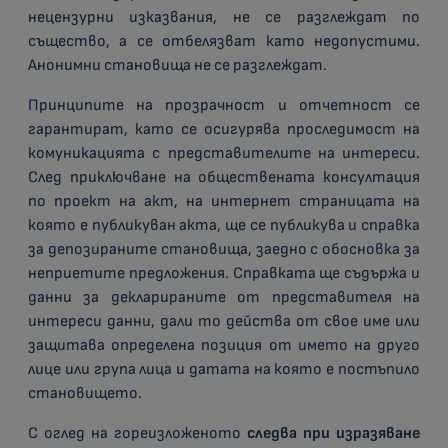
нецензурни изказвания, не се разглеждат по
същество, а се отбелязват като недопустими.
Анонимни становища не се разглеждат.
Принципите на прозрачност и отчетност се
гарантират, като се осигурява проследимост на
комуникацията с представителите на интереси.
След приключване на обществената консултация
по проект на акт, на интернет страницата на
която е публикуван акта, ще се публикува и справка
за депозираните становища, заедно с обосновка за
неприетите предложения. Справката ще съдържа и
данни за декларираните от представителя на
интереси данни, дали то действа от свое име или
защитава определена позиция от името на друго
лице или група лица и датата на която е постъпило
становището.
С оглед на гореизложеното
следва при изразяване