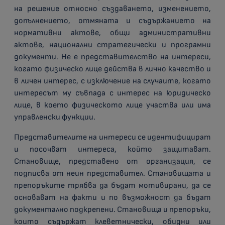
на решение относно създаването, изменението,
допълнението, отмяната и съдържанието на
нормативни актове, общи административни
актове, национални стратегически и програмни
документи. Не е представителство на интереси,
когато физическо лице действа в лично качество и
в личен интерес, с изключение на случаите, когато
интересът му съвпада с интерес на юридическо
лице, в което физическото лице участва или има
управленски функции.
Представителите на интереси се идентифицират
и посочват интереса, който защитават.
Становище, представено от организация, се
подписва от неин представител. Становищата и
препоръките трябва да бъдат мотивирани, да се
основават на факти и по възможност да бъдат
документално подкрепени. Становища и препоръки,
които съдържат клеветнически, обидни или