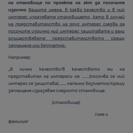
на становище по проекта на акт да посочите
изрично
Вашите имена, в какво качество и в чий
интерес изразявате становището, като в случай
на представителство на друг интерес следва да
посочите изрично чий интерес защитавате и дали
осъществявате представителството срещу
заплащане или безплатно.
Например:
„В лично качество/в качеството ми на
представител на интереси на …….(посочва се чий
интерес се защитава)……, напълно безплатно/срещу
заплащане изразявам следното становище:
(становище)
/име и
фамилия/