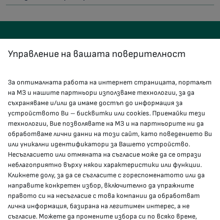
Управление на вашата поверителност
За оптималната работа на интернет страницата, порталът
КОНТАКТИ
на МЗ и нашите партньори използваме технологии, за да
съхраняваме и/или да имаме достъп до информация за
устройството Ви – бисквитки или cookies. Приемайки тези
гр.София, 1000, пл. „Света Неделя“ №5
технологии, Вие позволявате на МЗ и на партньорите ни да
обработваме лични данни на този сайт, като поведението Ви
delovodstvo@mh.government.bg
или уникални идентификатори за Вашето устройство.
Несъгласието или отмяната на съгласие може да се отрази
presscenter@mh.government.bg
неблагоприятно върху някои характеристики или функции.
Кликнете долу, за да се съгласите с гореспоменатото или да
направите конкретен избор, включително да упражните
МЗ В СОЦИАЛНИТЕ МРЕЖИ
правото си на несъгласие с това компании да обработват
лична информация, базирана на легитимен интерес, а не
Facebook страница
съгласие. Можете да промените избора си по всяко време,