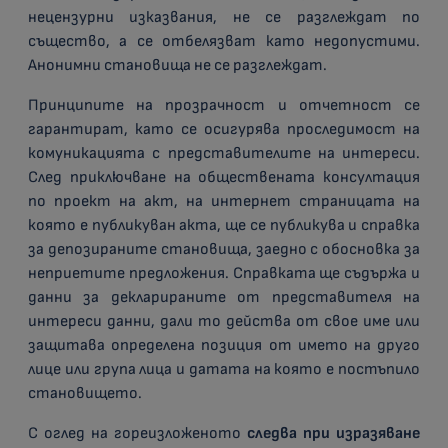
нецензурни изказвания, не се разглеждат по
същество, а се отбелязват като недопустими.
Анонимни становища не се разглеждат.
Принципите на прозрачност и отчетност се
гарантират, като се осигурява проследимост на
комуникацията с представителите на интереси.
След приключване на обществената консултация
по проект на акт, на интернет страницата на
която е публикуван акта, ще се публикува и справка
за депозираните становища, заедно с обосновка за
неприетите предложения. Справката ще съдържа и
данни за декларираните от представителя на
интереси данни, дали то действа от свое име или
защитава определена позиция от името на друго
лице или група лица и датата на която е постъпило
становището.
С оглед на гореизложеното
следва при изразяване