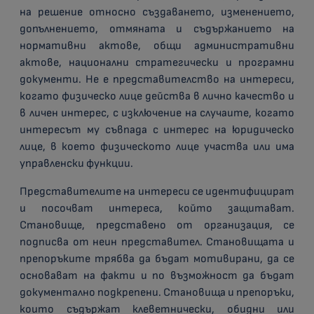
на решение относно създаването, изменението,
допълнението, отмяната и съдържанието на
нормативни актове, общи административни
актове, национални стратегически и програмни
документи. Не е представителство на интереси,
когато физическо лице действа в лично качество и
в личен интерес, с изключение на случаите, когато
интересът му съвпада с интерес на юридическо
лице, в което физическото лице участва или има
управленски функции.
Представителите на интереси се идентифицират
и посочват интереса, който защитават.
Становище, представено от организация, се
подписва от неин представител. Становищата и
препоръките трябва да бъдат мотивирани, да се
основават на факти и по възможност да бъдат
документално подкрепени. Становища и препоръки,
които съдържат клеветнически, обидни или