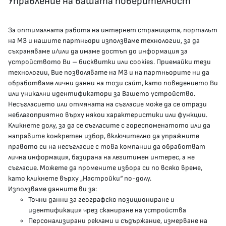
Управление на вашата поверителност
За оптималната работа на интернет страницата, порталът
КОНТАКТИ
на МЗ и нашите партньори използваме технологии, за да
съхраняваме и/или да имаме достъп до информация за
устройството Ви – бисквитки или cookies. Приемайки тези
гр.София, 1000, пл. „Света Неделя“ №5
технологии, Вие позволявате на МЗ и на партньорите ни да
обработваме лични данни на този сайт, като поведението Ви
delovodstvo@mh.government.bg
или уникални идентификатори за Вашето устройство.
Несъгласието или отмяната на съгласие може да се отрази
presscenter@mh.government.bg
неблагоприятно върху някои характеристики или функции.
Кликнете долу, за да се съгласите с гореспоменатото или да
направите конкретен избор, включително да упражните
МЗ В СОЦИАЛНИТЕ МРЕЖИ
правото си на несъгласие с това компании да обработват
лична информация, базирана на легитимен интерес, а не
Facebook страница
съгласие. Можете да промените избора си по всяко време,
като кликнете върху „Настройки“ по-долу.
Instragram профил
Използваме данните ви за:
Точни данни за географско позициониране и
YouTube канал
идентификация чрез сканиране на устройства
Персонализирани реклами и съдържание, измерване на
Threads профил