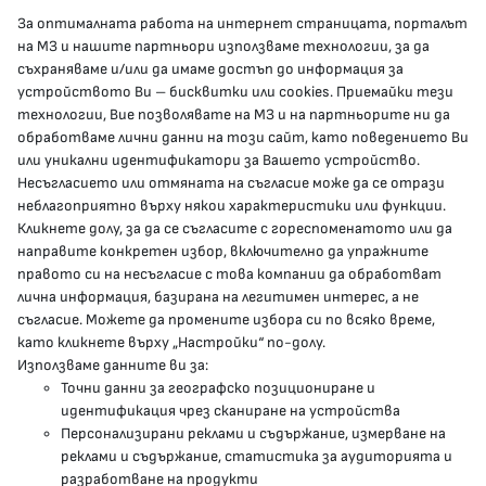
За оптималната работа на интернет страницата, порталът
КОНТАКТИ
на МЗ и нашите партньори използваме технологии, за да
съхраняваме и/или да имаме достъп до информация за
устройството Ви – бисквитки или cookies. Приемайки тези
гр.София, 1000, пл. „Света Неделя“ №5
технологии, Вие позволявате на МЗ и на партньорите ни да
обработваме лични данни на този сайт, като поведението Ви
delovodstvo@mh.government.bg
или уникални идентификатори за Вашето устройство.
Несъгласието или отмяната на съгласие може да се отрази
presscenter@mh.government.bg
неблагоприятно върху някои характеристики или функции.
Кликнете долу, за да се съгласите с гореспоменатото или да
направите конкретен избор, включително да упражните
МЗ В СОЦИАЛНИТЕ МРЕЖИ
правото си на несъгласие с това компании да обработват
лична информация, базирана на легитимен интерес, а не
Facebook страница
съгласие. Можете да промените избора си по всяко време,
като кликнете върху „Настройки“ по-долу.
Instragram профил
Използваме данните ви за:
Точни данни за географско позициониране и
YouTube канал
идентификация чрез сканиране на устройства
Персонализирани реклами и съдържание, измерване на
Threads профил
реклами и съдържание, статистика за аудиторията и
разработване на продукти