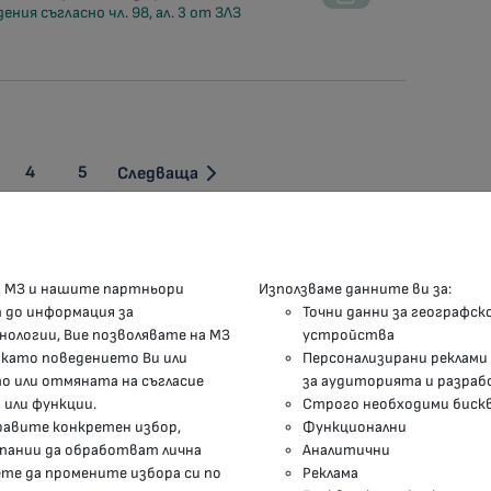
ния съгласно чл. 98, ал. 3 от ЗЛЗ
4
5
Следваща
КОНТАКТИ
М
а МЗ и нашите партньори
Използваме данните ви за:
п до информация за
Точни данни за географск
гр.София, 1000, пл. „Света Неделя“ №5
нологии, Вие позволявате на МЗ
устройства
 като поведението Ви или
Персонализирани реклами
delovodstvo@mh.government.bg
 или отмяната на съгласие
за аудиторията и разраб
 или функции.
Строго необходими биск
presscenter@mh.government.bg
правите конкретен избор,
Функционални
мпании да обработват лична
Аналитични
ете да промените избора си по
Реклама