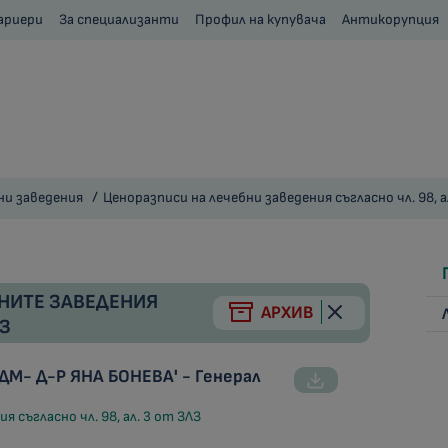
ариери
За специализанти
Профил на купувача
Антикорупция
ни заведения
Ценоразписи на лечебни заведения съгласно чл. 98, а
НИТЕ ЗАВЕДЕНИЯ
АРХИВ
ЛЗ
ДМ- Д-Р ЯНА БОНЕВА' - Генерал
я съгласно чл. 98, ал. 3 от ЗЛЗ