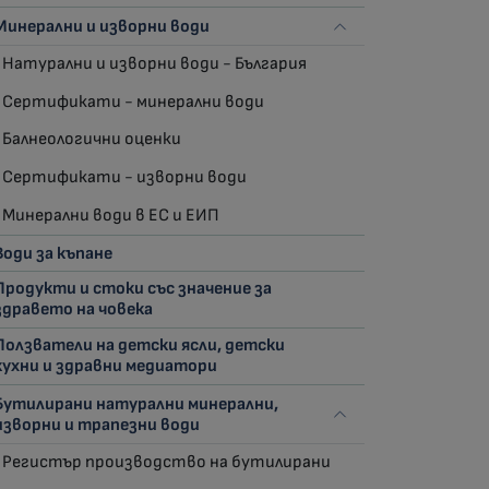
Минерални и изворни води
Натурални и изворни води - България
Сертификати - минерални води
Балнеологични оценки
Сертификати - изворни води
Минерални води в ЕС и ЕИП
Води за къпане
Продукти и стоки със значение за
здравето на човека
Ползватели на детски ясли, детски
кухни и здравни медиатори
Бутилирани натурални минерални,
изворни и трапезни води
Регистър производство на бутилирани