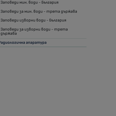
Заповеди мин. води - България
Заповеди за мин. води - трета държава
Заповеди изворни води - България
Заповеди за изворни води - трета
държава
Радиологична апаратура