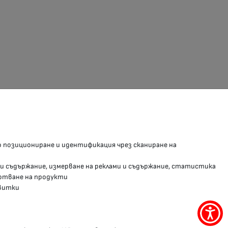
З В СОЦИАЛНИТЕ МРЕЖИ
о позициониране и идентификация чрез сканиране на
Facebook страница
 и съдържание, измерване на реклами и съдържание, статистика
Instragram профил
отване на продукти
витки
YouTube канал
Threads профил
Меню