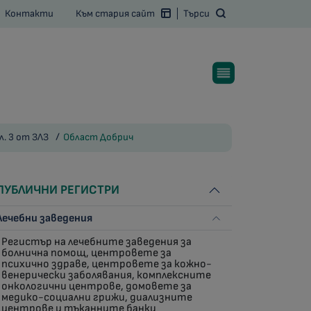
Контакти
Към стария сайт
Търси
л. 3 от ЗЛЗ
Област Добрич
ПУБЛИЧНИ РЕГИСТРИ
Лечебни заведения
Регистър на лечебните заведения за
болнична помощ, центровете за
психично здраве, центровете за кожно-
венерически заболявания, комплексните
онкологични центрове, домовете за
медико-социални грижи, диализните
центрове и тъканните банки