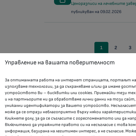
Ценоразписи на лечебните заведе
публикуван на 09.02.2026
1
2
3
Управление на вашата поверителност
За оптималната работа на интернет страницата, порталът н
използваме технологии, за да съхраняваме и/или да имаме достъ
устройството Ви – бисквитки или cookies. Приемайки тези тех
и на партньорите ни да обработваме лични данни на този сайт,
уникални идентификатори за Вашето устройство. Несъгласието
може да се отрази неблагоприятно върху някои характеристики
Кликнете долу, за да се съгласите с гореспоменатото или да на
включително да упражните правото си на несъгласие с това ко
информация, базирана на легитимен интерес, а не съгласие. Мож