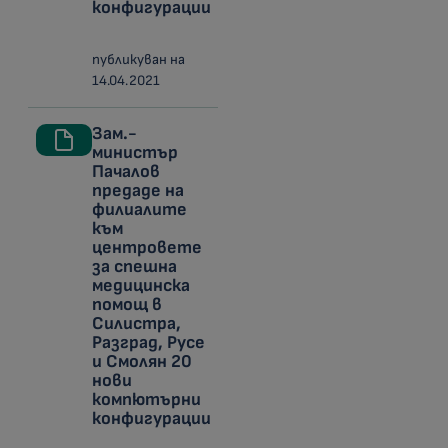
конфигурации
публикуван на
14.04.2021
Зам.-
министър
Пачалов
предаде на
филиалите
към
центровете
за спешна
медицинска
помощ в
Силистра,
Разград, Русе
и Смолян 20
нови
компютърни
конфигурации