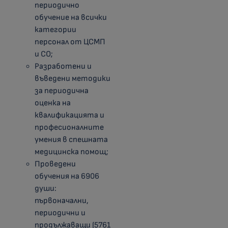
периодично
обучение на всички
категории
персонал от ЦСМП
и СО;
Разработени и
въведени методики
за периодична
оценка на
квалификацията и
професионалните
умения в спешната
медицинска помощ;
Проведени
обучения на 6906
души:
първоначални,
периодични и
продължаващи (5761