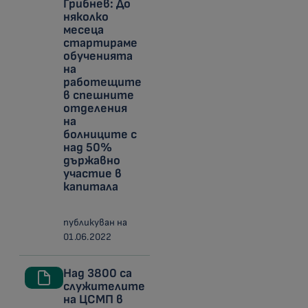
Грибнев: До
няколко
месеца
стартираме
обученията
на
работещите
в спешните
отделения
на
болниците с
над 50%
държавно
участие в
капитала
публикуван на
01.06.2022
Над 3800 са
служителите
на ЦСМП в