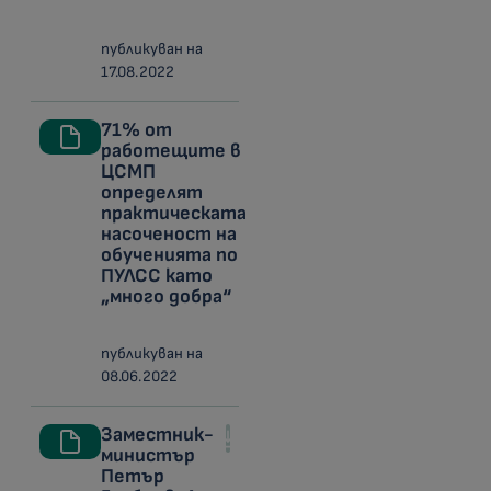
публикуван на
17.08.2022
71% от
работещите в
ЦСМП
определят
практическата
насоченост на
обученията по
ПУЛСС като
„много добра“
публикуван на
08.06.2022
Заместник-
министър
Петър