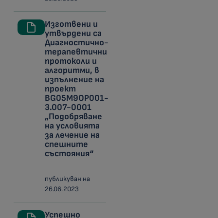
Изготвени и
утвърдени са
Диагностично-
терапевтични
протоколи и
алгоритми, в
изпълнение на
проект
BG05M9OP001-
3.007-0001
„Подобряване
на условията
за лечение на
спешните
състояния“
публикуван на
26.06.2023
Успешно