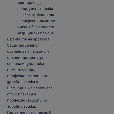
методики за
периодична оценка
на квалификацията
и професионалните
умения в спешната
медицинска помощ.
В рамките на проекта
беше проведено
обучение на персонала
от центровете за
спешна медицинска
помощ: лекари,
професионалисти по
здравни грижи и
шофьори и на персонала
от СО: лекари и
професионалисти по
здравни грижи.
Проектът се изпълни в