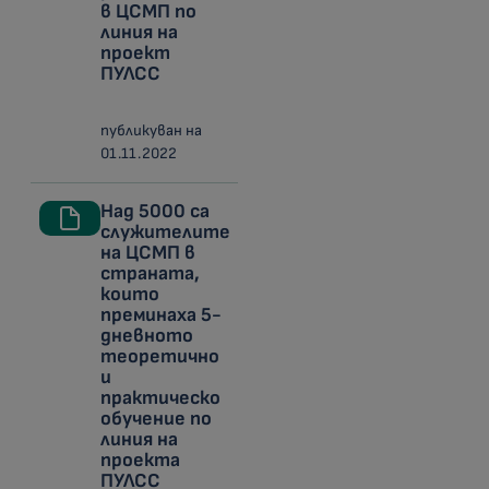
в ЦСМП по
линия на
проект
ПУЛСС
публикуван на
01.11.2022
Над 5000 са
служителите
на ЦСМП в
страната,
които
преминаха 5-
дневното
теоретично
и
практическо
обучение по
линия на
проекта
ПУЛСС