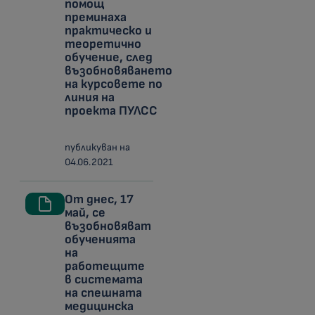
помощ
преминаха
практическо и
теоретично
обучение, след
възобновяването
на курсовете по
линия на
проекта ПУЛСС
публикуван на
04.06.2021
От днес, 17
май, се
възобновяват
обученията
на
работещите
в системата
на спешната
медицинска