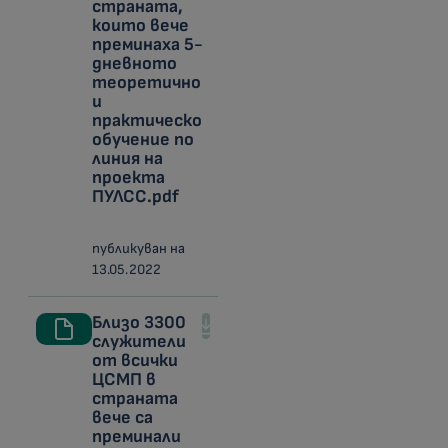
страната,
които вече
преминаха 5-
дневното
теоретично
и
практическо
обучение по
линия на
проекта
ПУЛСС.pdf
публикуван на
13.05.2022
Близо 3300
служители
от всички
ЦСМП в
страната
вече са
преминали