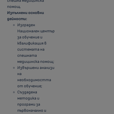
спешна медицинска
помощ.
Изпълнени основни
дейности:
Изграден
Национален център
за обучение и
квалификация в
системата на
спешната
медицинска помощ;
Извършени анализи
на
необходимостта
от обучение;
Създадена
методика и
програми за
първоначално и