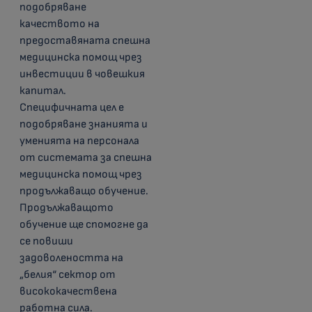
подобряване
качеството на
предоставяната спешна
медицинска помощ чрез
инвестиции в човешкия
капитал.
Специфичната цел е
подобряване знанията и
уменията на персонала
от системата за спешна
медицинска помощ чрез
продължаващо обучение.
Продължаващото
обучение ще спомогне да
се повиши
задоволеността на
„белия“ сектор от
висококачествена
работна сила.