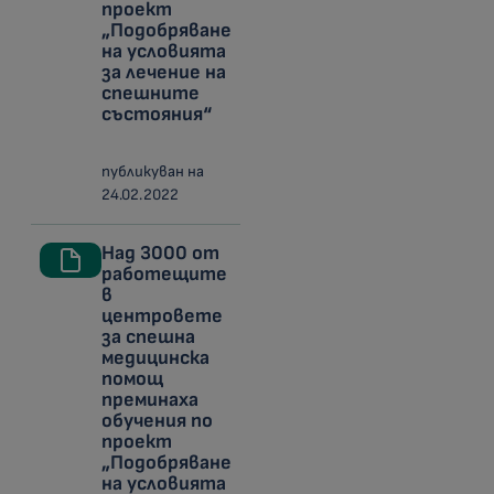
проект
„Подобряване
на условията
за лечение на
спешните
състояния“
публикуван на
24.02.2022
Над 3000 от
работещите
в
центровете
за спешна
медицинска
помощ
преминаха
обучения по
проект
„Подобряване
на условията