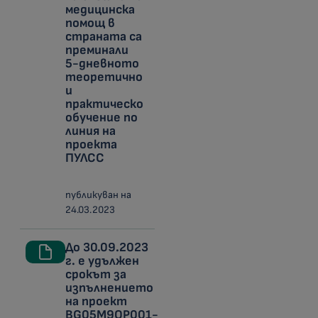
медицинска
помощ в
страната са
преминали
5-дневното
теоретично
и
практическо
обучение по
линия на
проекта
ПУЛСС
публикуван на
24.03.2023
До 30.09.2023
г. е удължен
срокът за
изпълнението
на проект
BG05M9OP001-