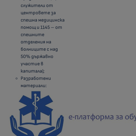
служители от
центровете за
спешна медицинска
помощ и 1145 – от
спешните
отделения на
болниците с над
50% държавно
участие в
капитала);
Разработени
материали: