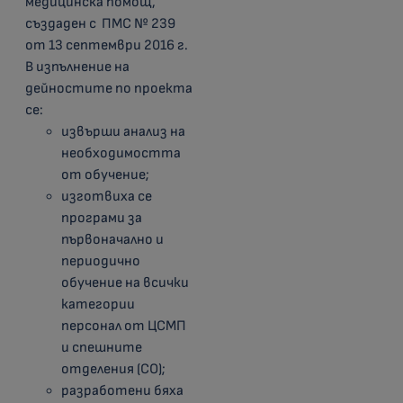
медицинска помощ,
създаден с ПМС № 239
от 13 септември 2016 г.
В изпълнение на
дейностите по проекта
се:
извърши анализ на
необходимостта
от обучение;
изготвиха се
програми за
първоначално и
периодично
обучение на всички
категории
персонал от ЦСМП
и спешните
отделения (СО);
разработени бяха