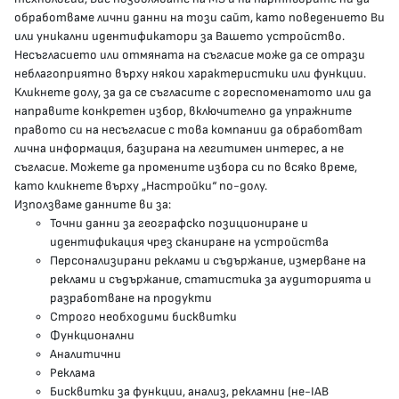
обработваме лични данни на този сайт, като поведението Ви
delovodstvo@mh.government.bg
или уникални идентификатори за Вашето устройство.
Несъгласието или отмяната на съгласие може да се отрази
presscenter@mh.government.bg
неблагоприятно върху някои характеристики или функции.
Кликнете долу, за да се съгласите с гореспоменатото или да
направите конкретен избор, включително да упражните
МЗ В СОЦИАЛНИТЕ МРЕЖИ
правото си на несъгласие с това компании да обработват
лична информация, базирана на легитимен интерес, а не
Facebook страница
съгласие. Можете да промените избора си по всяко време,
като кликнете върху „Настройки“ по-долу.
Instragram профил
Използваме данните ви за:
Точни данни за географско позициониране и
YouTube канал
идентификация чрез сканиране на устройства
Персонализирани реклами и съдържание, измерване на
Threads профил
реклами и съдържание, статистика за аудиторията и
разработване на продукти
Строго необходими бисквитки
Карта на сайта
Функционални
Аналитични
Бисквитки
Реклама
Бисквитки за функции, анализ, рекламни (не-IAB
Условия за използване