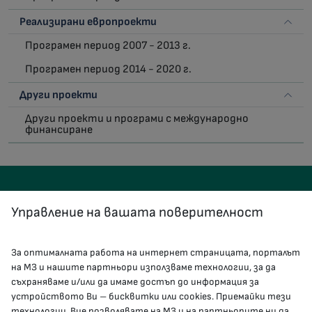
Реализирани европроекти
Програмен период 2007 - 2013 г.
Програмен период 2014 - 2020 г.
Други проекти
Други проекти и програми с международно
финансиране
Управление на вашата поверителност
За оптималната работа на интернет страницата, порталът
КОНТАКТИ
на МЗ и нашите партньори използваме технологии, за да
съхраняваме и/или да имаме достъп до информация за
устройството Ви – бисквитки или cookies. Приемайки тези
гр.София, 1000, пл. „Света Неделя“ №5
технологии, Вие позволявате на МЗ и на партньорите ни да