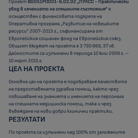
Проект
BG051РО001-6.02.02 „ПУЛСС - Практически
увод в лечението на спешните състояния”
е
осъществен с финансовата подкрепа на
Оперативна програма „Развитие на човешките
ресурси” 2007-2013 г., съфинансирана от
Европейския социален фонд на Европейския съюз.
Общият бюджет на проекта е 3 730 669, 37 лв.
Дейностите са изпълнени в периода 10 юли 2009 г. –
10 март 2015 г.
ЦЕЛ НА ПРОЕКТА
Основна цел на проекта е подобряване качеството
на предоставяната здравна помощ, както чрез
повишаване на знанията и уменията на персонала
на спешната медицинска помощ, така и чрез
въвеждане на нови добри клинични практики.
РЕЗУЛТАТИ
По проекта са изпълнени над 100% от заложените