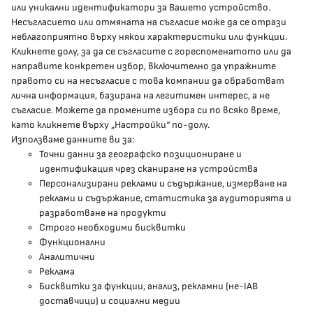
или уникални идентификатори за Вашето устройство.
Несъгласието или отмяната на съгласие може да се отрази
presscenter@mh.government.bg
неблагоприятно върху някои характеристики или функции.
Кликнете долу, за да се съгласите с гореспоменатото или да
направите конкретен избор, включително да упражните
МЗ В СОЦИАЛНИТЕ МРЕЖИ
правото си на несъгласие с това компании да обработват
лична информация, базирана на легитимен интерес, а не
Facebook страница
съгласие. Можете да промените избора си по всяко време,
като кликнете върху „Настройки“ по-долу.
Instragram профил
Използваме данните ви за:
Точни данни за географско позициониране и
YouTube канал
идентификация чрез сканиране на устройства
Персонализирани реклами и съдържание, измерване на
Threads профил
реклами и съдържание, статистика за аудиторията и
разработване на продукти
Строго необходими бисквитки
Карта на сайта
Функционални
Аналитични
Бисквитки
Реклама
Бисквитки за функции, анализ, рекламни (не-IAB
Условия за използване
доставчици) и социални медии