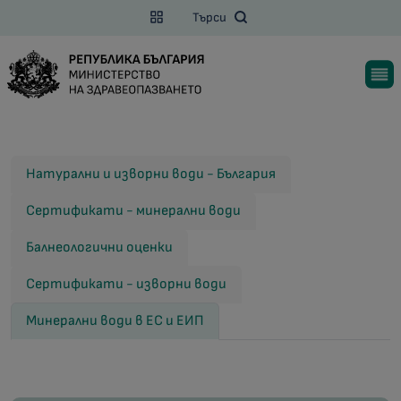
Търси
Натурални и изворни води - България
Сертификати - минерални води
Балнеологични оценки
Сертификати - изворни води
Минерални води в ЕС и ЕИП