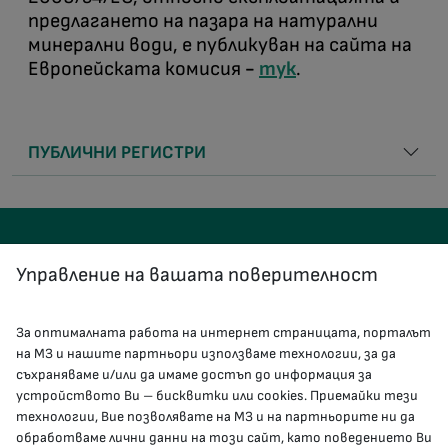
предлагането на пазара на натурални
минерални води, е публикуван на сайта на
Европейската комисия
-
тук
.
ПУБЛИЧНИ РЕГИСТРИ
Управление на вашата поверителност
За оптималната работа на интернет страницата, порталът
КОНТАКТИ
на МЗ и нашите партньори използваме технологии, за да
съхраняваме и/или да имаме достъп до информация за
устройството Ви – бисквитки или cookies. Приемайки тези
гр.София, 1000, пл. „Света Неделя“ №5
технологии, Вие позволявате на МЗ и на партньорите ни да
обработваме лични данни на този сайт, като поведението Ви
delovodstvo@mh.government.bg