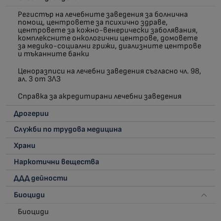
Регистър на лечебните заведения за болнична
помощ, центровете за психично здраве,
центровете за кожно-венерически заболявания,
комплексните онкологични центрове, домовете
за медико-социални грижи, диализните центрове
и тъканните банки
Ценоразписи на лечебни заведения съгласно чл. 98,
ал. 3 от ЗЛЗ
Справка за акредитирани лечебни заведения
Дрогерии
Служби по трудова медицина
Храни
Наркотични вещества
ДДД дейности
Биоциди
Биоциди