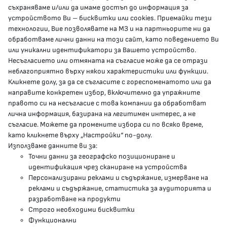
съхраняваме и/или да имаме достъп до информация за
устройството Ви – бисквитки или cookies. Приемайки тези
гр.София, 1000, пл. „Света Неделя“ №5
технологии, Вие позволявате на МЗ и на партньорите ни да
обработваме лични данни на този сайт, като поведението Ви
delovodstvo@mh.government.bg
или уникални идентификатори за Вашето устройство.
Несъгласието или отмяната на съгласие може да се отрази
presscenter@mh.government.bg
неблагоприятно върху някои характеристики или функции.
Кликнете долу, за да се съгласите с гореспоменатото или да
направите конкретен избор, включително да упражните
МЗ В СОЦИАЛНИТЕ МРЕЖИ
правото си на несъгласие с това компании да обработват
лична информация, базирана на легитимен интерес, а не
Facebook страница
съгласие. Можете да промените избора си по всяко време,
като кликнете върху „Настройки“ по-долу.
Instragram профил
Използваме данните ви за:
Точни данни за географско позициониране и
YouTube канал
идентификация чрез сканиране на устройства
Персонализирани реклами и съдържание, измерване на
Threads профил
реклами и съдържание, статистика за аудиторията и
разработване на продукти
Строго необходими бисквитки
Карта на сайта
Функционални