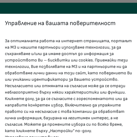
Управление на вашата поверителност
За оптималната работа на интернет страницата, порталът
КОНТАКТИ
на МЗ и нашите партньори използваме технологии, за да
съхраняваме и/или да имаме достъп до информация за
устройството Ви – бисквитки или cookies. Приемайки тези
гр.София, 1000, пл. „Света Неделя“ №5
технологии, Вие позволявате на МЗ и на партньорите ни да
обработваме лични данни на този сайт, като поведението Ви
delovodstvo@mh.government.bg
или уникални идентификатори за Вашето устройство.
Несъгласието или отмяната на съгласие може да се отрази
presscenter@mh.government.bg
неблагоприятно върху някои характеристики или функции.
Кликнете долу, за да се съгласите с гореспоменатото или да
направите конкретен избор, включително да упражните
МЗ В СОЦИАЛНИТЕ МРЕЖИ
правото си на несъгласие с това компании да обработват
лична информация, базирана на легитимен интерес, а не
Facebook страница
съгласие. Можете да промените избора си по всяко време,
като кликнете върху „Настройки“ по-долу.
Instragram профил