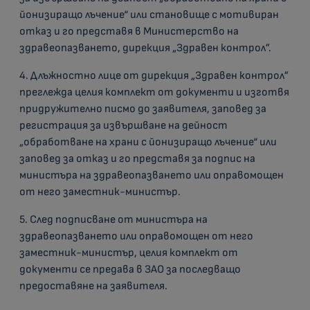
йонизиращо лъчение“ или становище с мотивиран
отказ и го представя в Министерство на
здравеопазването, дирекция „Здравен контрол”.
4. Длъжностно лице от дирекция „Здравен контрол”
преглежда целия комплект от документи и изготвя
придружително писмо до заявителя, заповед за
регистрация за извършване на дейност
„обработване на храни с йонизиращо лъчение“ или
заповед за отказ и го представя за подпис на
министъра на здравеопазването или оправомощен
от него заместник-министър.
5. След подписване от министъра на
здравеопазването или оправомощен от него
заместник-министър, целия комплект от
документи се предава в ЗАО за последващо
предоставяне на заявителя.