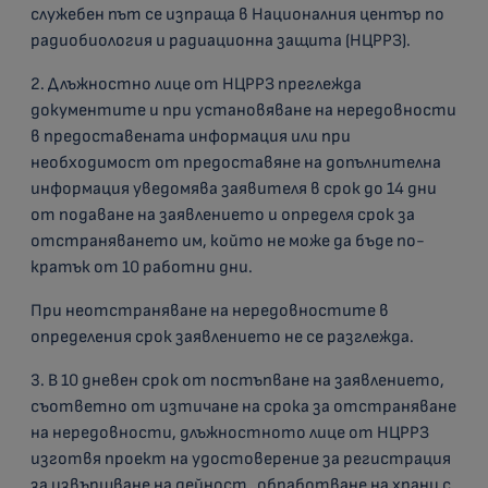
служебен път се изпраща в Националния център по
радиобиология и радиационна защита (НЦРРЗ).
2. Длъжностно лице от НЦРРЗ преглежда
документите и при установяване на нередовности
в предоставената информация или при
необходимост от предоставяне на допълнителна
информация уведомява заявителя в срок до 14 дни
от подаване на заявлението и определя срок за
отстраняването им, който не може да бъде по-
кратък от 10 работни дни.
При неотстраняване на нередовностите в
определения срок заявлението не се разглежда.
3. В 10 дневен срок от постъпване на заявлението,
съответно от изтичане на срока за отстраняване
на нередовности, длъжностното лице от НЦРРЗ
изготвя проект на удостоверение за регистрация
за извършване на дейност „обработване на храни с