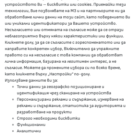
устройството Ви – бисквитки или cookies. Приемайки тези
гр.София, 1000, пл. „Света Неделя“ №5
технологии, Вие позволявате на МЗ и на партньорите ни да
обработваме лични данни на този сайт, като поведението Ви
delovodstvo@mh.government.bg
или уникални идентификатори за Вашето устройство.
Несъгласието или отмяната на съгласие може да се отрази
presscenter@mh.government.bg
неблагоприятно върху някои характеристики или функции.
Кликнете долу, за да се съгласите с гореспоменатото или да
направите конкретен избор, включително да упражните
МЗ В СОЦИАЛНИТЕ МРЕЖИ
правото си на несъгласие с това компании да обработват
лична информация, базирана на легитимен интерес, а не
Facebook страница
съгласие. Можете да промените избора си по всяко време,
като кликнете върху „Настройки“ по-долу.
Instragram профил
Използваме данните ви за:
Точни данни за географско позициониране и
YouTube канал
идентификация чрез сканиране на устройства
Персонализирани реклами и съдържание, измерване на
Threads профил
реклами и съдържание, статистика за аудиторията и
разработване на продукти
Строго необходими бисквитки
Карта на сайта
Функционални
Аналитични
Бисквитки