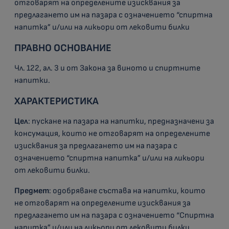
отговарят на определените изисквания за
предлагането им на пазара с означението “спиртна
напитка” и/или на ликьори от лековити билки
ПРАВНО ОСНОВАНИЕ
Чл. 122, ал. 3 и от Закона за виното и спиртните
напитки.
ХАРАКТЕРИСТИКА
Цел
: пускане на пазара на напитки, предназначени за
консумация, които не отговарят на определените
изисквания за предлагането им на пазара с
означението “спиртна напитка” и/или на ликьори
от лековити билки.
Предмет
: одобряване състава на напитки, които
не отговарят на определените изисквания за
предлагането им на пазара с означението “Спиртна
напитка” и/или на ликьори от лековити билки.