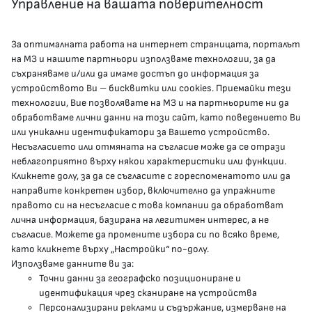
Управление на вашата поверителност
За оптималната работа на интернет страницата, порталът
КОНТАКТИ
на МЗ и нашите партньори използваме технологии, за да
съхраняваме и/или да имаме достъп до информация за
устройството Ви – бисквитки или cookies. Приемайки тези
гр.София, 1000, пл. „Света Неделя“ №5
технологии, Вие позволявате на МЗ и на партньорите ни да
обработваме лични данни на този сайт, като поведението Ви
delovodstvo@mh.government.bg
или уникални идентификатори за Вашето устройство.
Несъгласието или отмяната на съгласие може да се отрази
presscenter@mh.government.bg
неблагоприятно върху някои характеристики или функции.
Кликнете долу, за да се съгласите с гореспоменатото или да
направите конкретен избор, включително да упражните
МЗ В СОЦИАЛНИТЕ МРЕЖИ
правото си на несъгласие с това компании да обработват
лична информация, базирана на легитимен интерес, а не
Facebook страница
съгласие. Можете да промените избора си по всяко време,
като кликнете върху „Настройки“ по-долу.
Instragram профил
Използваме данните ви за:
Точни данни за географско позициониране и
YouTube канал
идентификация чрез сканиране на устройства
Персонализирани реклами и съдържание, измерване на