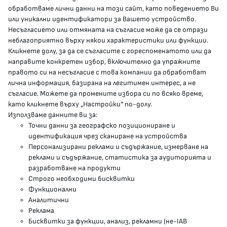
обработваме лични данни на този сайт, като поведението Ви
delovodstvo@mh.government.bg
или уникални идентификатори за Вашето устройство.
Несъгласието или отмяната на съгласие може да се отрази
presscenter@mh.government.bg
неблагоприятно върху някои характеристики или функции.
Кликнете долу, за да се съгласите с гореспоменатото или да
направите конкретен избор, включително да упражните
МЗ В СОЦИАЛНИТЕ МРЕЖИ
правото си на несъгласие с това компании да обработват
лична информация, базирана на легитимен интерес, а не
Facebook страница
съгласие. Можете да промените избора си по всяко време,
като кликнете върху „Настройки“ по-долу.
Instragram профил
Използваме данните ви за:
Точни данни за географско позициониране и
YouTube канал
идентификация чрез сканиране на устройства
Персонализирани реклами и съдържание, измерване на
Threads профил
реклами и съдържание, статистика за аудиторията и
разработване на продукти
Строго необходими бисквитки
Карта на сайта
Функционални
Аналитични
Бисквитки
Реклама
Бисквитки за функции, анализ, рекламни (не-IAB
Условия за използване