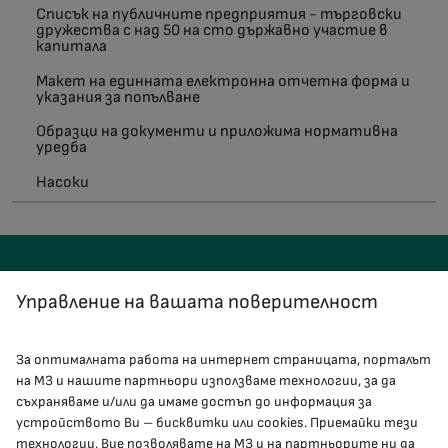
Списък на публичните предприятия - търговски
дружества с над 50 на сто държавно участие в
капитала
Макет на единната електронна отчетна форма и
указания за попълване
Образци на документи и приложима нормативна
уредба
Насоки
Управление на вашата поверителност
За оптималната работа на интернет страницата, порталът
КОНТАКТИ
на МЗ и нашите партньори използваме технологии, за да
съхраняваме и/или да имаме достъп до информация за
устройството Ви – бисквитки или cookies. Приемайки тези
гр.София, 1000, пл. „Света Неделя“ №5
технологии, Вие позволявате на МЗ и на партньорите ни да