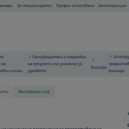
ариери
За специализанти
Профил на купувача
Антикорупция
по
Производители и търговци
1546 Из
 на
на продукти със значение за
предоставя
Биоциди
вни услуги
здравето
биоциди
енти
Вътрешен ход