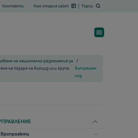
Контакти
Към стария сайт
Търси
даване на национално разрешение за
не на пазара на биоцид или група
Вътрешен
ход
УПРАВЛЕНИЕ
Европроекти