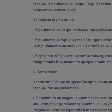
бележки в рамките на 30 дни. Тези бележк
окончателната оценка.
В срока по първи тире:
- в рамките на 30 дни се валидира заявле
- в рамките на три дни след валидиранет
извършването на оценка и изготвяне на д
- в срок от 365 дни се изготвя доклад, ко
предоставя възможност да представи бел
6. Пети етап:
В срок от 365 дни се изготвя проект на р
бележките на заявителя.
7. Проектът на разрешението се парафира 
министъра на здравеопазването или на уп
Разрешението се изготвя в три екземпля