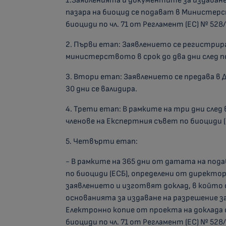
1.Заявленията и документите за издаване
пазара на биоцид се подават в Министерс
биоциди по чл. 71 от Регламент (ЕС) № 528
2. Първи етап: Заявлението се регистри
министерството в срок до два дни след 
3. Втори етап: Заявлението се предава в 
30 дни се валидира.
4. Трети етап: В рамките на три дни сле
членове на Експертния съвет по биоциди 
5. Четвърти етап:
- В рамките на 365 дни от датата на под
по биоциди (ЕСБ), определени от директор
заявлението и изготвят доклад, в който
основанията за издаване на разрешение за
Електронно копие от проекта на доклада 
биоциди по чл. 71 от Регламент (ЕС) № 52