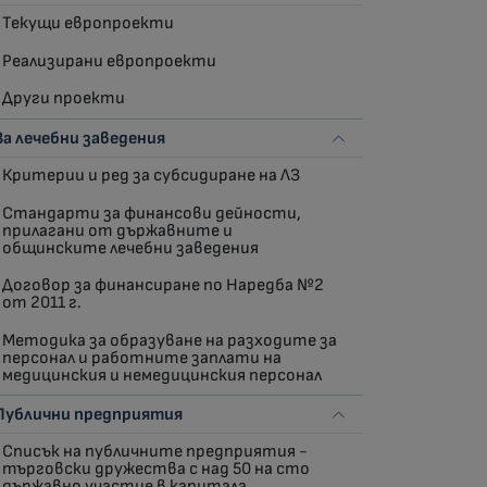
Текущи европроекти
Реализирани европроекти
Други проекти
За лечебни заведения
Критерии и ред за субсидиране на ЛЗ
Стандарти за финансови дейности,
прилагани от държавните и
общинските лечебни заведения
Договор за финансиране по Наредба №2
от 2011 г.
Методика за образуване на разходите за
персонал и работните заплати на
медицинския и немедицинския персонал
Публични предприятия
Списък на публичните предприятия -
търговски дружества с над 50 на сто
държавно участие в капитала