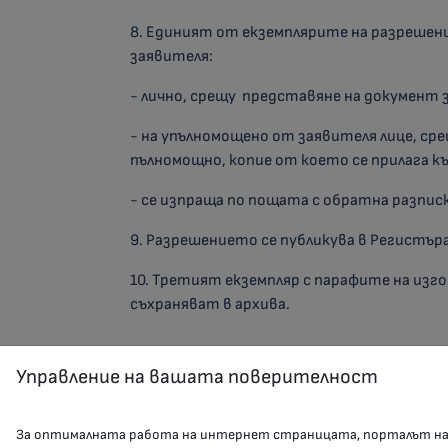
8. Единият от екземплярите на разрешен
заявителя:
- лично, срещу представяне на документ 
- на упълномощено от заявителя лице, ср
пълномощно, копие от което се прилага к
- се изпраща по пощата с обратна разписк
9. Разрешението се публикува в Регистъра 
10. Третият екземпляр с парафите на из
съхраняват в архива.
Управление на вашата поверителност
За оптималната работа на интернет страницата, порталът н