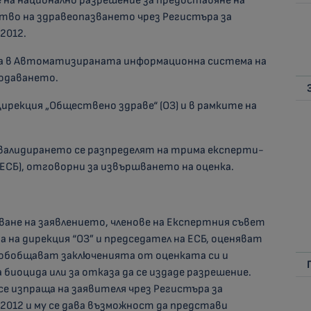
 на национално разрешение за предоставяне на
тво на здравеопазването чрез Регистъра за
/2012.
ра в Автоматизираната информационна система на
подаването.
Дирекция „Обществено здраве“ (ОЗ) и в рамките на
д валидирането се разпределят на трима експерти-
(ЕСБ), отговорни за извършването на оценка.
аване на заявлението, членове на Експертния съвет
а на дирекция “ОЗ” и председател на ЕСБ, оценяват
 обобщават заключенията от оценката си и
 биоцида или за отказа да се издаде разрешение.
се изпраща на заявителя чрез Регистъра за
8/2012 и му се дава възможност да представи