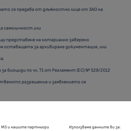
ието се предава от длъжностно лице от ЗАО на
за самоличност или
ещу представяне на нотариално заверено
ъм оставащата за архивиране документация, или
а.
за биоциди по чл. 71 от Регламент (ЕС) № 528/2012
готвеното разрешение и заявлението се
КОНТАКТИ
М
а МЗ и нашите партньори
Използваме данните ви за: