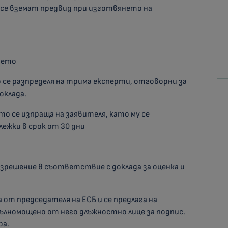
и се вземат предвид при изготвянето на
нието
о се разпределя на трима експерти, отговорни за
оклада.
йто се изпраща на заявителя, като му се
ежки в срок от 30 дни
азрешение в съответствие с доклада за оценка и
от председателя на ЕСБ и се предлага на
ълномощено от него длъжностно лице за подпис.
ра.