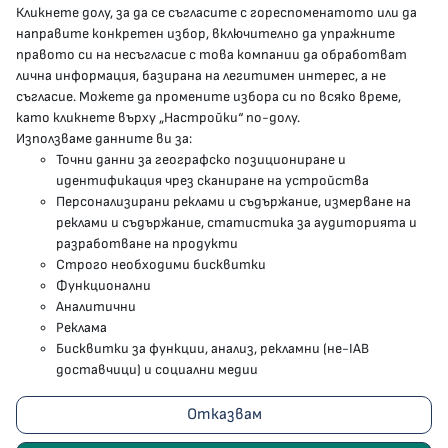
Кликнете долу, за да се съгласите с гореспоменатото или да
направите конкретен избор, включително да упражните
МЗ В СОЦИАЛНИТЕ МРЕЖИ
правото си на несъгласие с това компании да обработват
лична информация, базирана на легитимен интерес, а не
Facebook страница
съгласие. Можете да промените избора си по всяко време,
като кликнете върху „Настройки“ по-долу.
Instragram профил
Използваме данните ви за:
Точни данни за географско позициониране и
YouTube канал
идентификация чрез сканиране на устройства
Персонализирани реклами и съдържание, измерване на
Threads профил
реклами и съдържание, статистика за аудиторията и
разработване на продукти
Строго необходими бисквитки
Карта на сайта
Функционални
Аналитични
Бисквитки
Реклама
Бисквитки за функции, анализ, рекламни (не-IAB
Условия за използване
доставчици) и социални медии
Поверителност
Отказвам