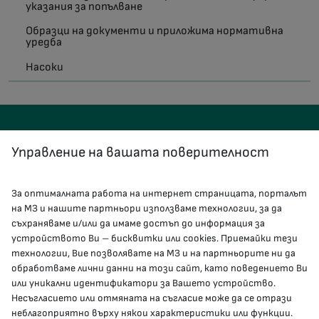
указания за попълване
Образци на документи и приложима нормативна
уредба
Насоки
Управление на вашата поверителност
За оптималната работа на интернет страницата, порталът
КОНТАКТИ
на МЗ и нашите партньори използваме технологии, за да
съхраняваме и/или да имаме достъп до информация за
устройството Ви – бисквитки или cookies. Приемайки тези
гр.София, 1000, пл. „Света Неделя“ №5
технологии, Вие позволявате на МЗ и на партньорите ни да
обработваме лични данни на този сайт, като поведението Ви
delovodstvo@mh.government.bg
или уникални идентификатори за Вашето устройство.
Несъгласието или отмяната на съгласие може да се отрази
presscenter@mh.government.bg
неблагоприятно върху някои характеристики или функции.