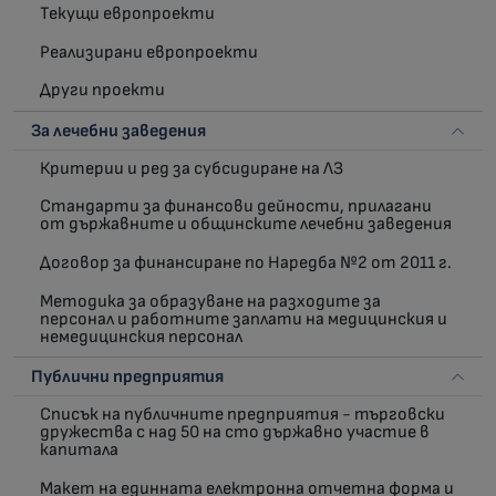
Текущи европроекти
Реализирани европроекти
Други проекти
За лечебни заведения
Критерии и ред за субсидиране на ЛЗ
Стандарти за финансови дейности, прилагани
от държавните и общинските лечебни заведения
Договор за финансиране по Наредба №2 от 2011 г.
Методика за образуване на разходите за
персонал и работните заплати на медицинския и
немедицинския персонал
Публични предприятия
Списък на публичните предприятия - търговски
дружества с над 50 на сто държавно участие в
капитала
Макет на единната електронна отчетна форма и