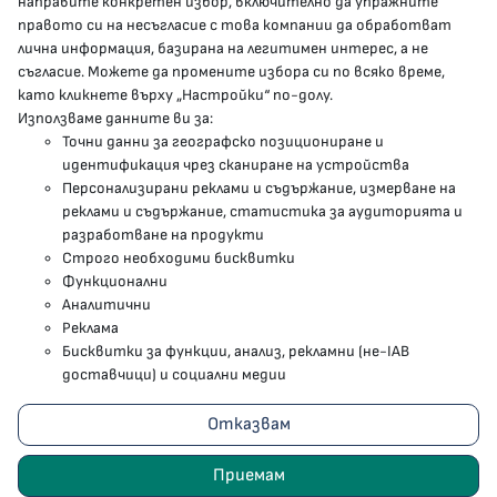
направите конкретен избор, включително да упражните
МЗ В СОЦИАЛНИТЕ МРЕЖИ
правото си на несъгласие с това компании да обработват
лична информация, базирана на легитимен интерес, а не
Facebook страница
съгласие. Можете да промените избора си по всяко време,
като кликнете върху „Настройки“ по-долу.
Instragram профил
Използваме данните ви за:
Точни данни за географско позициониране и
YouTube канал
идентификация чрез сканиране на устройства
Персонализирани реклами и съдържание, измерване на
Threads профил
реклами и съдържание, статистика за аудиторията и
разработване на продукти
Строго необходими бисквитки
Карта на сайта
Функционални
Аналитични
Бисквитки
Реклама
Бисквитки за функции, анализ, рекламни (не-IAB
Условия за използване
доставчици) и социални медии
Поверителност
Отказвам
2023 - 2026 © Министерство на здравеопазването
Приемам