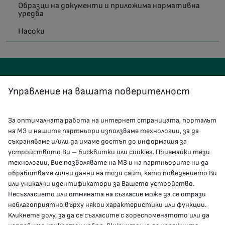
Образци на документи и приложима нормативна
уредба
Насоки
Управление на вашата поверителност
За оптималната работа на интернет страницата, порталът
КОНТАКТИ
на МЗ и нашите партньори използваме технологии, за да
съхраняваме и/или да имаме достъп до информация за
устройството Ви – бисквитки или cookies. Приемайки тези
гр.София, 1000, пл. „Света Неделя“ №5
технологии, Вие позволявате на МЗ и на партньорите ни да
обработваме лични данни на този сайт, като поведението Ви
delovodstvo@mh.government.bg
или уникални идентификатори за Вашето устройство.
Несъгласието или отмяната на съгласие може да се отрази
presscenter@mh.government.bg
неблагоприятно върху някои характеристики или функции.
Кликнете долу, за да се съгласите с гореспоменатото или да