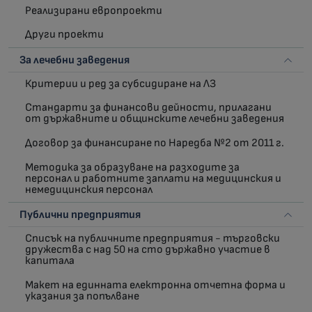
Реализирани европроекти
Други проекти
За лечебни заведения
Критерии и ред за субсидиране на ЛЗ
Стандарти за финансови дейности, прилагани
от държавните и общинските лечебни заведения
Договор за финансиране по Наредба №2 от 2011 г.
Методика за образуване на разходите за
персонал и работните заплати на медицинския и
немедицинския персонал
Публични предприятия
Списък на публичните предприятия - търговски
дружества с над 50 на сто държавно участие в
капитала
Макет на единната електронна отчетна форма и
указания за попълване