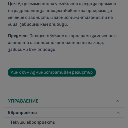
Цел
: Да регламентира условията и реда за промяна
на разрешение за осъществяване на програми за
лечение с агонисти и агонисти-антагонисти на
лица, зависими към опиоиди.
Предмет
: Осъществяване на програми за лечение с
агонисти и агонисти-антагонисти на лица,
зависими към опиоиди.
Линк към Административен регистър
УПРАВЛЕНИЕ
Европроекти
Текущи европроекти