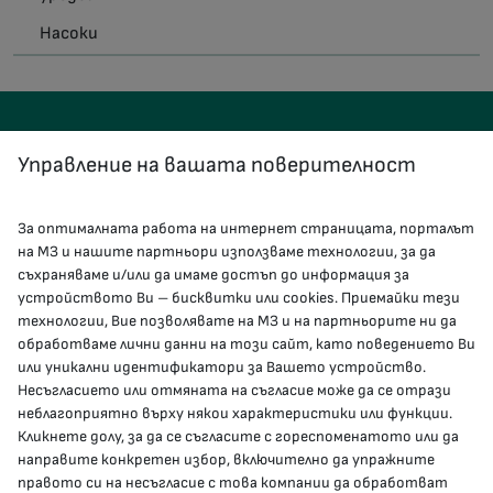
Насоки
Управление на вашата поверителност
За оптималната работа на интернет страницата, порталът
КОНТАКТИ
на МЗ и нашите партньори използваме технологии, за да
съхраняваме и/или да имаме достъп до информация за
устройството Ви – бисквитки или cookies. Приемайки тези
гр.София, 1000, пл. „Света Неделя“ №5
технологии, Вие позволявате на МЗ и на партньорите ни да
обработваме лични данни на този сайт, като поведението Ви
delovodstvo@mh.government.bg
или уникални идентификатори за Вашето устройство.
Несъгласието или отмяната на съгласие може да се отрази
presscenter@mh.government.bg
неблагоприятно върху някои характеристики или функции.
Кликнете долу, за да се съгласите с гореспоменатото или да
направите конкретен избор, включително да упражните
МЗ В СОЦИАЛНИТЕ МРЕЖИ
правото си на несъгласие с това компании да обработват