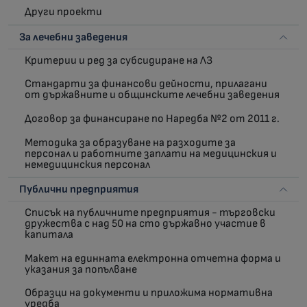
Други проекти
За лечебни заведения
Критерии и ред за субсидиране на ЛЗ
Стандарти за финансови дейности, прилагани
от държавните и общинските лечебни заведения
Договор за финансиране по Наредба №2 от 2011 г.
Методика за образуване на разходите за
персонал и работните заплати на медицинския и
немедицинския персонал
Публични предприятия
Списък на публичните предприятия - търговски
дружества с над 50 на сто държавно участие в
капитала
Макет на единната електронна отчетна форма и
указания за попълване
Образци на документи и приложима нормативна
уредба