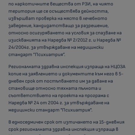
по наркотичните вещества от РЗИ, на чиято
територия ще се осъществява дейността,
извършват проверка на място в лечебното
заведение, кандидатстващо за разрешение,
относно осигуряването на условия за спазване на
изискванията на Наредба № 2/2012 г. и Наредба №
24/2004г. за утвърждаване на медицински
стандарт ”Психиатрия”.
Регионалната здравна инспекция изпраща на НЦОЗА
копие на заявлението и документите към него в 5-
дневен срок от постъпването им за даване на
становище относно тяхната пълнота и
съответствието на проекта на програма с
Наредба № 24 от 2004 г. за утвърждаване на
медицински стандарт "Психиатрия".
В едноседмичен срок от изтичането на 15-дневния
срок регионалната здравна инспекция изпраща в