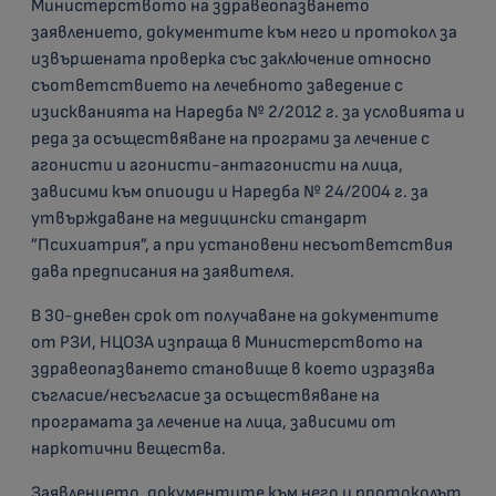
Министерството на здравеопазването
заявлението, документите към него и протокол за
извършената проверка със заключение относно
съответствието на лечебното заведение с
изискванията на Наредба № 2/2012 г. за условията и
реда за осъществяване на програми за лечение с
агонисти и агонисти-антагонисти на лица,
зависими към опиоиди и Наредба № 24/2004 г. за
утвърждаване на медицински стандарт
”Психиатрия”, а при установени несъответствия
дава предписания на заявителя.
В 30-дневен срок от получаване на документите
от РЗИ, НЦОЗА изпраща в Министерството на
здравеопазването становище в което изразява
съгласие/несъгласие за осъществяване на
програмата за лечение на лица, зависими от
наркотични вещества.
Заявлението, документите към него и протоколът