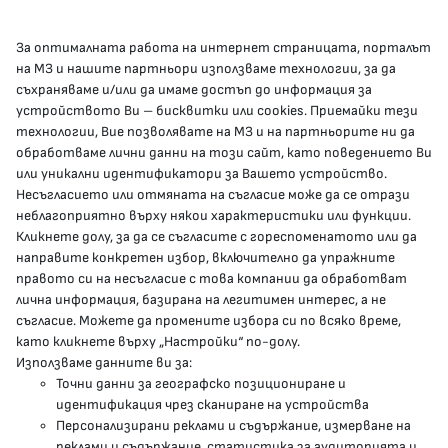
За оптималната работа на интернет страницата, порталът
КОНТАКТИ
на МЗ и нашите партньори използваме технологии, за да
съхраняваме и/или да имаме достъп до информация за
устройството Ви – бисквитки или cookies. Приемайки тези
гр.София, 1000, пл. „Света Неделя“ №5
технологии, Вие позволявате на МЗ и на партньорите ни да
обработваме лични данни на този сайт, като поведението Ви
delovodstvo@mh.government.bg
или уникални идентификатори за Вашето устройство.
Несъгласието или отмяната на съгласие може да се отрази
presscenter@mh.government.bg
неблагоприятно върху някои характеристики или функции.
Кликнете долу, за да се съгласите с гореспоменатото или да
направите конкретен избор, включително да упражните
МЗ В СОЦИАЛНИТЕ МРЕЖИ
правото си на несъгласие с това компании да обработват
лична информация, базирана на легитимен интерес, а не
Facebook страница
съгласие. Можете да промените избора си по всяко време,
като кликнете върху „Настройки“ по-долу.
Instragram профил
Използваме данните ви за:
Точни данни за географско позициониране и
YouTube канал
идентификация чрез сканиране на устройства
Персонализирани реклами и съдържание, измерване на
Threads профил
реклами и съдържание, статистика за аудиторията и