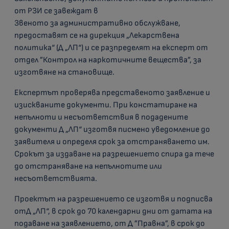
от РЗИ се завеждат в
Звеното за административно обслужване,
предоставят се на дирекция „Лекарствена
политика“ (Д „ЛП“) и се разпределят на експерт от
отдел ”Контрол на наркотичните вещества”, за
изготвяне на становище.
Експертът проверява представеното заявление и
изискваните документи. При констатиране на
непълноти и несъответствия в подадените
документи Д „ЛП“ изготвя писмено уведомление до
заявителя и определя срок за отстраняването им.
Срокът за издаване на разрешението спира да тече
до отстраняване на непълнотите или
несъответствията.
Проектът на разрешението се изготвя и подписва
отД „ЛП“, в срок до 70 календарни дни от датата на
подаване на заявлението, от Д ”Правна”, в срок до