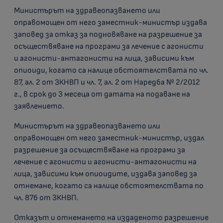
Министърът на здравеопазването или
оправомощен от него заместник-министър издава
заповед за отказ за подновяване на разрешение за
осъществяване на програми за лечение с агонисти
и агонисти-антагонисти на лица, зависими към
опиоиди, когато са налице обстоятелствата по чл.
87, ал. 2 от ЗКНВП и чл. 7, ал. 2 от Наредба № 2/2012
г., в срок до 3 месеца от датата на подаване на
заявлението.
Министърът на здравеопазването или
оправомощен от него заместник-министър, издал
разрешение за осъществяване на програми за
лечение с агонисти и агонисти-антагонисти на
лица, зависими към опиоидите, издава заповед за
отнемане, когато са налице обстоятелствата по
чл. 87б от ЗКНВП.
Отказът и отнемането на издаденото разрешение