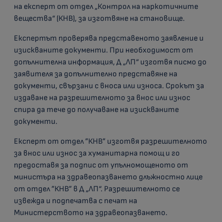
на експерт от отдел „Контрол на наркотичните
вещества“ (КНВ), за изготвяне на становище.
Експертът проверява представеното заявление и
изискваните документи. При необходимост от
допълнителна информация, Д „ЛП“ изготвя писмо до
заявителя за допълнително представяне на
документи, свързани с вноса или износа. Срокът за
издаване на разрешителното за внос или износ
спира да тече до получаване на изискваните
документи.
Експерт от отдел ”КНВ” изготвя разрешителното
за внос или износ за хуманитарна помощ и го
предоставя за подпис от упълномощеното от
министъра на здравеопазването длъжностно лице
от отдел ”КНВ” в Д „ЛП“. Разрешителното се
извежда и подпечатва с печат на
Министерството на здравеопазването.