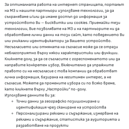
За оптималната работа на интернет страницата, порталът
КОНТАКТИ
на МЗ и нашите партньори използваме технологии, за да
съхраняваме и/или да имаме достъп до информация за
устройството Ви – бисквитки или cookies. Приемайки тези
гр.София, 1000, пл. „Света Неделя“ №5
технологии, Вие позволявате на МЗ и на партньорите ни да
обработваме лични данни на този сайт, като поведението Ви
delovodstvo@mh.government.bg
или уникални идентификатори за Вашето устройство.
Несъгласието или отмяната на съгласие може да се отрази
presscenter@mh.government.bg
неблагоприятно върху някои характеристики или функции.
Кликнете долу, за да се съгласите с гореспоменатото или да
направите конкретен избор, включително да упражните
МЗ В СОЦИАЛНИТЕ МРЕЖИ
правото си на несъгласие с това компании да обработват
лична информация, базирана на легитимен интерес, а не
Facebook страница
съгласие. Можете да промените избора си по всяко време,
като кликнете върху „Настройки“ по-долу.
Instragram профил
Използваме данните ви за:
Точни данни за географско позициониране и
YouTube канал
идентификация чрез сканиране на устройства
Персонализирани реклами и съдържание, измерване на
Threads профил
реклами и съдържание, статистика за аудиторията и
разработване на продукти