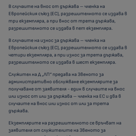
В случаите на внос от държава – членка на
Европейския съюз (ЕС), разрешителното се издава в
три екземпляра, а при внос от трета държава,
разрешителното се издава в пет екземпляра.
В случаите на износ за държава – членка на
Европейския съюз (ЕС), разрешителното се издава в
четири екземпляра, а при износ за трета държава,
разрешителното се издава в шест екземпляра.
Служител на Д „ЛП“ предава на Звеното за
административно обслужване екземплярите за
получаване от заявителя - един в случаите на внос
или износ от или за държава – членка на ЕС и два в
случаите на внос или износ от или за трета
държава.
Екземплярите на разрешителното се връчват на
заявителя от служителите на Звеното за