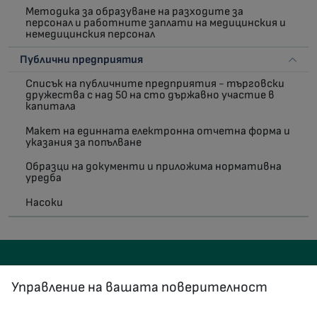
Методика за образуване на разходите за
персонал и работните заплати на медицинския и
немедицинския персонал
Публични предприятия
Списък на публичните предприятия - търговски
дружества с над 50 на сто държавно участие в
капитала
Макет на единната електронна отчетна форма и
указания за попълване
Образци на документи и приложима нормативна
уредба
Насоки
Управление на вашата поверителност