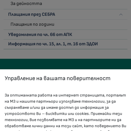
За дейността
Плащания през СЕБРА
Плащания по години
Уведомления по чл. 66 от АПК
Информация по чл. 15, ал. 1, т. 16 от ЗДОИ
Управление на вашата поверителност
За оптималната работа на интернет страницата, порталът
КОНТАКТИ
на МЗ и нашите партньори използваме технологии, за да
съхраняваме и/или да имаме достъп до информация за
устройството Ви – бисквитки или cookies. Приемайки тези
гр.София, 1000, пл. „Света Неделя“ №5
технологии, Вие позволявате на МЗ и на партньорите ни да
обработваме лични данни на този сайт, като поведението Ви
delovodstvo@mh.government.bg