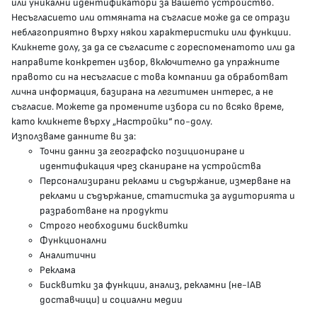
или уникални идентификатори за Вашето устройство.
Несъгласието или отмяната на съгласие може да се отрази
presscenter@mh.government.bg
неблагоприятно върху някои характеристики или функции.
Кликнете долу, за да се съгласите с гореспоменатото или да
направите конкретен избор, включително да упражните
МЗ В СОЦИАЛНИТЕ МРЕЖИ
правото си на несъгласие с това компании да обработват
лична информация, базирана на легитимен интерес, а не
Facebook страница
съгласие. Можете да промените избора си по всяко време,
като кликнете върху „Настройки“ по-долу.
Instragram профил
Използваме данните ви за:
Точни данни за географско позициониране и
YouTube канал
идентификация чрез сканиране на устройства
Персонализирани реклами и съдържание, измерване на
Threads профил
реклами и съдържание, статистика за аудиторията и
разработване на продукти
Строго необходими бисквитки
Карта на сайта
Функционални
Аналитични
Бисквитки
Реклама
Бисквитки за функции, анализ, рекламни (не-IAB
Условия за използване
доставчици) и социални медии