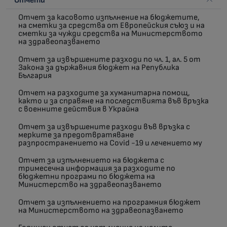
Отчети
Отчет за касовото изпълнение на бюджетите,
на сметки за средства от Европейския съюз и на
сметки за чужди средства на Министерството
на здравеопазването
Отчет за извършените разходи по чл. 1, ал. 5 от
Закона за държавния бюджет на Република
България
Отчет на разходите за хуманитарна помощ,
както и за справяне на последствията във връзка
с военните действия в Украйна
Отчет за извършените разходи във връзка с
мерките за предотвратяване
разпространението на Covid -19 и лечението му
Отчет за изпълнението на бюджета с
тримесечна информация за разходите по
бюджетни програми по бюджета на
Министерство на здравеопазването
Отчет за изпълнението на програмния бюджет
на Министерството на здравеопазването