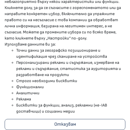
неблагоприятно върху някои характеристики или функции.
Кликнете долу, за да се съгласите с гореспоменатото или да
направите конкретен избор, включително да упражните
МЗ В СОЦИАЛНИТЕ МРЕЖИ
правото си на несъгласие с това компании да обработват
лична информация, базирана на легитимен интерес, а не
Facebook страница
съгласие. Можете да промените избора си по всяко време,
като кликнете върху „Настройки“ по-долу.
Instragram профил
Използваме данните ви за:
Точни данни за географско позициониране и
YouTube канал
идентификация чрез сканиране на устройства
Персонализирани реклами и съдържание, измерване на
Threads профил
реклами и съдържание, статистика за аудиторията и
разработване на продукти
Строго необходими бисквитки
Карта на сайта
Функционални
Аналитични
Бисквитки
Реклама
Бисквитки за функции, анализ, рекламни (не-IAB
Условия за използване
доставчици) и социални медии
Поверителност
Отказвам