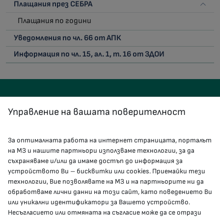
Плащания през СЕБРА
Плащания по години
Уведомления по чл. 66 от АПК
Информация по чл. 15, ал. 1, т. 16 от ЗДОИ
Управление на вашата поверителност
За оптималната работа на интернет страницата, порталът
КОНТАКТИ
на МЗ и нашите партньори използваме технологии, за да
съхраняваме и/или да имаме достъп до информация за
устройството Ви – бисквитки или cookies. Приемайки тези
гр.София, 1000, пл. „Света Неделя“ №5
технологии, Вие позволявате на МЗ и на партньорите ни да
обработваме лични данни на този сайт, като поведението Ви
delovodstvo@mh.government.bg
или уникални идентификатори за Вашето устройство.
Несъгласието или отмяната на съгласие може да се отрази
presscenter@mh.government.bg