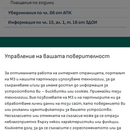
Плащания по години
Уведомления по чл. 66 от АПК
Информация по чл. 15, ал. 1, т. 16 от ЗДОИ
Управление на вашата поверителност
За оптималната работа на интернет страницата, порталът
КОНТАКТИ
на МЗ и нашите партньори използваме технологии, за да
съхраняваме и/или да имаме достъп до информация за
устройството Ви – бисквитки или cookies. Приемайки тези
гр.София, 1000, пл. „Света Неделя“ №5
технологии, Вие позволявате на МЗ и на партньорите ни да
обработваме лични данни на този сайт, като поведението Ви
delovodstvo@mh.government.bg
или уникални идентификатори за Вашето устройство.
Несъгласието или отмяната на съгласие може да се отрази
presscenter@mh.government.bg
неблагоприятно върху някои характеристики или функции.
Кликнете долу, за да се съгласите с гореспоменатото или да