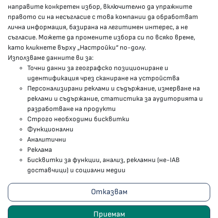
направите конкретен избор, включително да упражните
МЗ В СОЦИАЛНИТЕ МРЕЖИ
правото си на несъгласие с това компании да обработват
лична информация, базирана на легитимен интерес, а не
Facebook страница
съгласие. Можете да промените избора си по всяко време,
като кликнете върху „Настройки“ по-долу.
Instragram профил
Използваме данните ви за:
Точни данни за географско позициониране и
YouTube канал
идентификация чрез сканиране на устройства
Персонализирани реклами и съдържание, измерване на
Threads профил
реклами и съдържание, статистика за аудиторията и
разработване на продукти
Строго необходими бисквитки
Карта на сайта
Функционални
Аналитични
Бисквитки
Реклама
Бисквитки за функции, анализ, рекламни (не-IAB
Условия за използване
доставчици) и социални медии
Поверителност
Отказвам
2023 - 2026 © Министерство на здравеопазването
Приемам