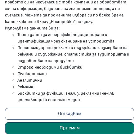
правото си на несъгласие с това компании да обработват
лична информация, базирана на легитимен интерес, а не
Facebook страница
съгласие. Можете да промените избора си по всяко време,
като кликнете върху „Настройки“ по-долу.
Instragram профил
Използваме данните ви за:
Точни данни за географско позициониране и
YouTube канал
идентификация чрез сканиране на устройства
Персонализирани реклами и съдържание, измерване на
Threads профил
реклами и съдържание, статистика за аудиторията и
разработване на продукти
Строго необходими бисквитки
Карта на сайта
Функционални
Аналитични
Бисквитки
Реклама
Бисквитки за функции, анализ, рекламни (не-IAB
Условия за използване
доставчици) и социални медии
Поверителност
Отказвам
2023 - 2026 © Министерство на здравеопазването
Приемам