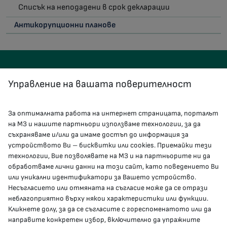
Списък на неподадени в срок декларации
Антикорупционни планове
Управление на вашата поверителност
За оптималната работа на интернет страницата, порталът
КОНТАКТИ
на МЗ и нашите партньори използваме технологии, за да
съхраняваме и/или да имаме достъп до информация за
устройството Ви – бисквитки или cookies. Приемайки тези
гр.София, 1000, пл. „Света Неделя“ №5
технологии, Вие позволявате на МЗ и на партньорите ни да
обработваме лични данни на този сайт, като поведението Ви
delovodstvo@mh.government.bg
или уникални идентификатори за Вашето устройство.
Несъгласието или отмяната на съгласие може да се отрази
presscenter@mh.government.bg
неблагоприятно върху някои характеристики или функции.
Кликнете долу, за да се съгласите с гореспоменатото или да
направите конкретен избор, включително да упражните
МЗ В СОЦИАЛНИТЕ МРЕЖИ