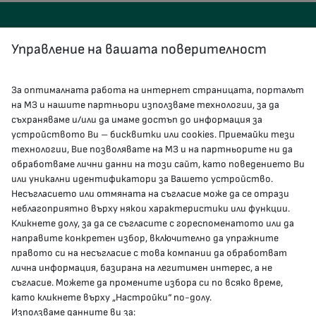
Управление на вашата поверителност
За оптималната работа на интернет страницата, порталът
КОНТАКТИ
на МЗ и нашите партньори използваме технологии, за да
съхраняваме и/или да имаме достъп до информация за
устройството Ви – бисквитки или cookies. Приемайки тези
гр.София, 1000, пл. „Света Неделя“ №5
технологии, Вие позволявате на МЗ и на партньорите ни да
обработваме лични данни на този сайт, като поведението Ви
delovodstvo@mh.government.bg
или уникални идентификатори за Вашето устройство.
Несъгласието или отмяната на съгласие може да се отрази
presscenter@mh.government.bg
неблагоприятно върху някои характеристики или функции.
Кликнете долу, за да се съгласите с гореспоменатото или да
направите конкретен избор, включително да упражните
МЗ В СОЦИАЛНИТЕ МРЕЖИ
правото си на несъгласие с това компании да обработват
лична информация, базирана на легитимен интерес, а не
Facebook страница
съгласие. Можете да промените избора си по всяко време,
като кликнете върху „Настройки“ по-долу.
Instragram профил
Използваме данните ви за: