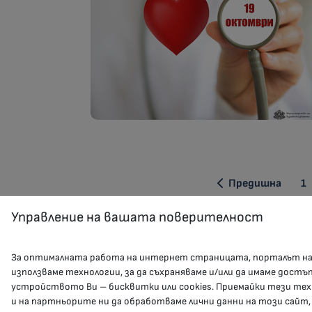
1
Предишна
Управление на вашата поверителност
За оптималната работа на интернет страницата, порталът н
използваме технологии, за да съхраняваме и/или да имаме достъ
устройството Ви – бисквитки или cookies. Приемайки тези тех
и на партньорите ни да обработваме лични данни на този сайт,