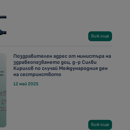
Виж още
Поздравителен адрес от министъра на
здравеопазването доц. д-р Силви
Кирилов по случай Международния ден
на сестринството
12 май 2025
Виж още