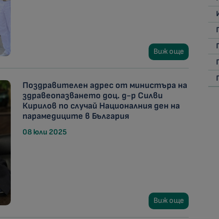
Виж още
Поздравителен адрес от министъра на
здравеопазването доц. д-р Силви
Кирилов по случай Националния ден на
парамедиците в България
08 юли 2025
Виж още