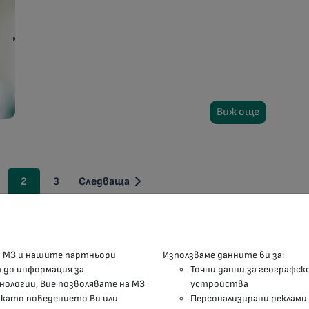
Виж още
2
3
Следваща
КОНТАКТИ
М
а МЗ и нашите партньори
Използваме данните ви за:
п до информация за
Точни данни за географск
гр.София, 1000, пл. „Света Неделя“ №5
нологии, Вие позволявате на МЗ
устройства
 като поведението Ви или
Персонализирани реклами