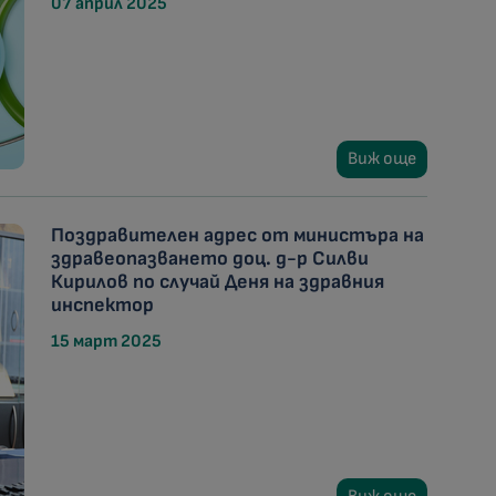
07 април 2025
Виж още
Поздравителен адрес от министъра на
здравеопазването доц. д-р Силви
Кирилов по случай Деня на здравния
инспектор
15 март 2025