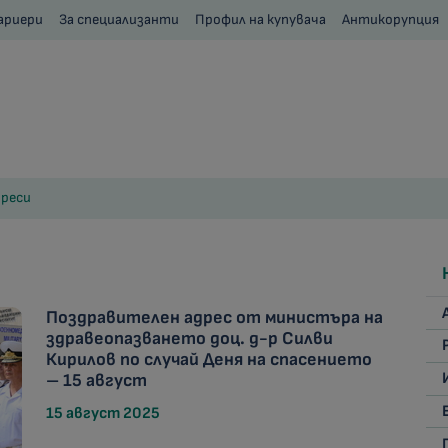
ариери
За специализанти
Профил на купувача
Антикорупция
реси
Поздравителен адрес от министъра на
здравеопазването доц. д-р Силви
Кирилов по случай Деня на спасението
– 15 август
15 август 2025