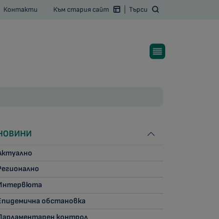
Контакти
Към стария сайт
Търси
НОВИНИ
Актуално
Регионално
Интервюта
Епидемична обстановка
Парламентарен контрол