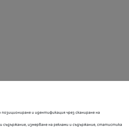
З В СОЦИАЛНИТЕ МРЕЖИ
о позициониране и идентификация чрез сканиране на
Facebook страница
 и съдържание, измерване на реклами и съдържание, статистика