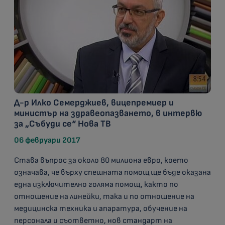
Д-р Илко Семерджиев, вицепремиер и
министър на здравеопазването, в интервю
за „Събуди се“ Нова ТВ
06 февруари 2017
Става въпрос за около 80 милиона евро, което
означава, че върху спешната помощ ще бъде оказана
една изключително голяма помощ, както по
отношение на линейки, така и по отношение на
медицинска техника и апаратура, обучение на
персонала и съответно, нов стандарт на