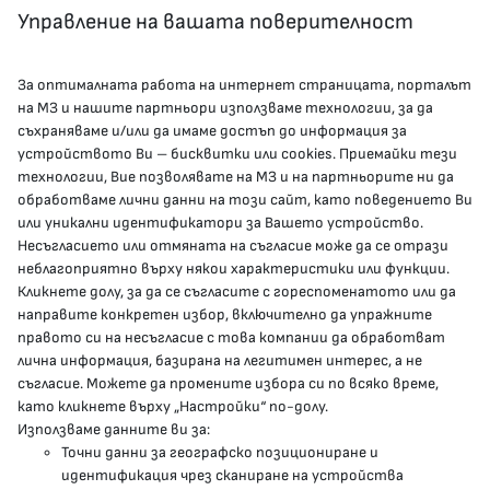
Управление на вашата поверителност
За оптималната работа на интернет страницата, порталът
КОНТАКТИ
на МЗ и нашите партньори използваме технологии, за да
съхраняваме и/или да имаме достъп до информация за
устройството Ви – бисквитки или cookies. Приемайки тези
гр.София, 1000, пл. „Света Неделя“ №5
технологии, Вие позволявате на МЗ и на партньорите ни да
обработваме лични данни на този сайт, като поведението Ви
delovodstvo@mh.government.bg
или уникални идентификатори за Вашето устройство.
Несъгласието или отмяната на съгласие може да се отрази
presscenter@mh.government.bg
неблагоприятно върху някои характеристики или функции.
Кликнете долу, за да се съгласите с гореспоменатото или да
направите конкретен избор, включително да упражните
МЗ В СОЦИАЛНИТЕ МРЕЖИ
правото си на несъгласие с това компании да обработват
лична информация, базирана на легитимен интерес, а не
Facebook страница
съгласие. Можете да промените избора си по всяко време,
като кликнете върху „Настройки“ по-долу.
Instragram профил
Използваме данните ви за:
Точни данни за географско позициониране и
YouTube канал
идентификация чрез сканиране на устройства