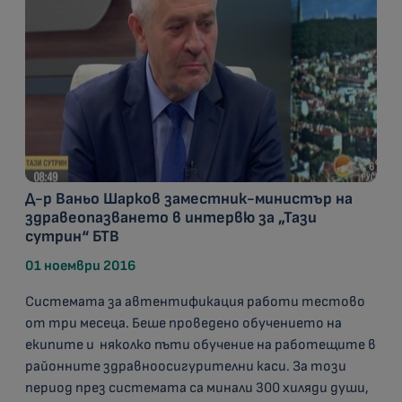
Д-р Ваньо Шарков заместник-министър на
здравеопазването в интервю за „Тази
сутрин“ БТВ
01 ноември 2016
Системата за автентификация работи тестово
от три месеца. Беше проведено обучението на
екипите и няколко пъти обучение на работещите в
районните здравноосигурителни каси. За този
период през системата са минали 300 хиляди души,