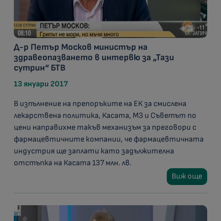
Д-р Петър Москов министър на
здравеопазването в интервю за „Тази
сутрин“ БТВ
13 януари 2017
В изпълнение на препоръките на ЕК за смислена
лекарствена политика, Касата, МЗ и Съветът по
цени направихме такъв механизъм за преговори с
фармацевтичните компании, че фармацевтичната
индустрия ще заплати като задължителна
отстъпка на Касата 137 млн. лв.
Виж още