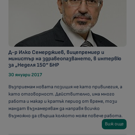
Д-р Илко Семерджиев, вицепремиер и
министър на здравеопазването, в интервю
за „Неделя 150“ БНР
30 януари 2017
Възприемам новата позиция не като привилегия, а
като отговорност. Действително, има много
работа и макар и кратък период от време, този
мандат възнамерявам да направя всичко
възможно да свърша колкото може повече работа.
Виж още