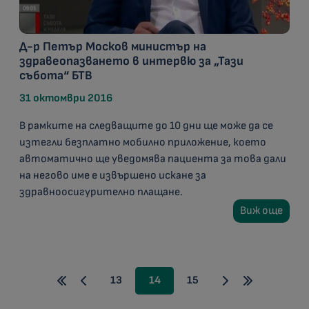
Д-р Петър Москов министър на
здравеопазването в интервю за „Тази
събота“ БТВ
31 октомври 2016
В рамките на следващите до 10 дни ще може да се
изтегли безплатно мобилно приложение, което
автоматично ще уведомява пациента за това дали
на негово име е извършено искане за
здравноосигурително плащане.
Виж още
13
14
15