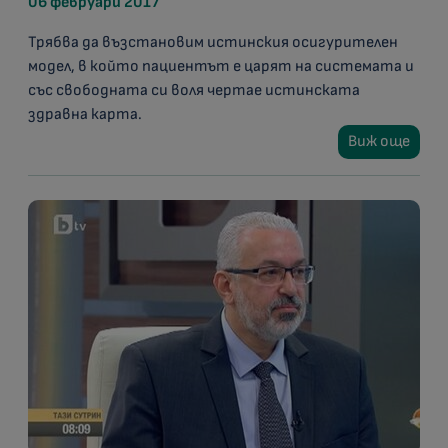
06 февруари 2017
Трябва да възстановим истинския осигурителен
модел, в който пациентът е царят на системата и
със свободната си воля чертае истинската
здравна карта.
Виж още