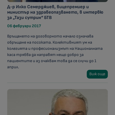
Д-р Илко Семерджиев, вицепремиер и
министър на здравеопазването, в интервю
за „Тази сутрин“ БТВ
06 февруари 2017
Връщането на договорното начало означава
обръщане на посоката. Колективният ум на
колегията и професионализмът на Националната
каса трябва да направят нещо добро за
пациентите и аз очаквам това да се случи до 1
април.
Виж още