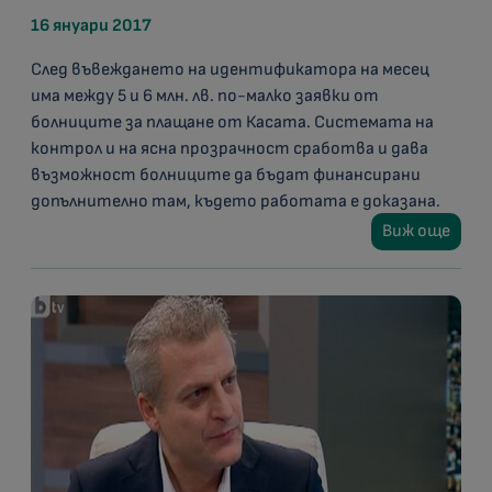
16 януари 2017
След въвеждането на идентификатора на месец
има между 5 и 6 млн. лв. по-малко заявки от
болниците за плащане от Касата. Системата на
контрол и на ясна прозрачност сработва и дава
възможност болниците да бъдат финансирани
допълнително там, където работата е доказана.
Виж още