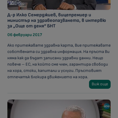
Д-р Илко Семерджиев, вицепремиер и
министър на здравеопазването, в интервю
за „Още от деня“ БНТ
06 февруари 2017
Ако притежавате здравна карта, Вие притежавате
собствената си здравна информация. На пръста Ви
няма как да бъдат записани здравни данни. Нещо
повече – ЕС, на който сме член, гарантира свободи
на хора, стоки, капитали и услуги. Пръстовият
отпечатък блокира движението на хора.
Виж още