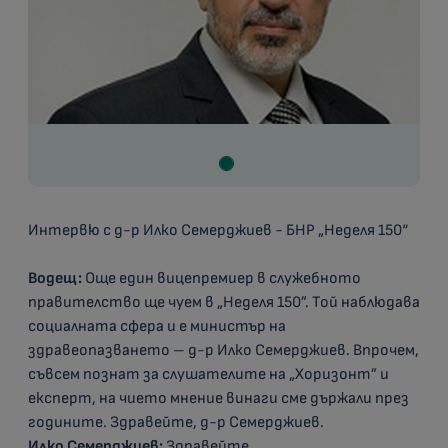
Интервю с д-р Илко Семерджиев - БНР „Неделя 150“
Водещ:
Още един вицепремиер в служебното
правителство ще чуем в „Неделя 150”. Той наблюдава
социалната сфера и е министър на
здравеопазването – д-р Илко Семерджиев. Впрочем,
съвсем познат за слушателите на „Хоризонт” и
експерт, на чието мнение винаги сме държали през
годините. Здравейте, д-р Семерджиев.
Илко Семерджиев:
Здравейте.