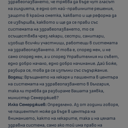
здравеопазването, че трябва да бъде чут гласът
на гилдията, е едно от най-правилните решения,
защото в крайна сметка, каквато и ще реформа да
се извършва, каквото и ще да се прави със
системата на здравеопазването, то се
осъществява чрез лекари, сестри, санитари,
изобщо всички участници, работещи в системата
на здравеопазването. И това е, според мен, и не
само според мен, а и според Управителния ни съвет,
едно добро начало, едно добро начинание. Дай Боже,
разбира се, това да се изпълни със съдържание.
Водещ:
Връщането на лекаря и пациента в центъра
на системата на здравеопазването в България,
така ли трябва да разбираме Вашата заявка,
министър Семерджиев?
Илко Семерджиев:
Определено. Аз от години говоря,
че пациентът може да бъде в центъра на
вниманието, както на лекарите, така и на цялата
здравна система, само ако той има право на