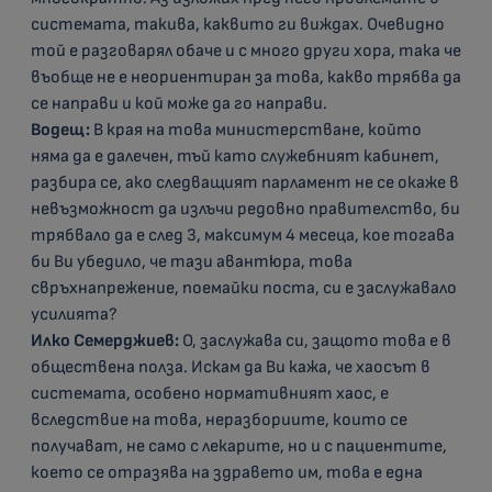
системата, такива, каквито ги виждах. Очевидно
той е разговарял обаче и с много други хора, така че
въобще не е неориентиран за това, какво трябва да
се направи и кой може да го направи.
Водещ:
В края на това министерстване, който
няма да е далечен, тъй като служебният кабинет,
разбира се, ако следващият парламент не се окаже в
невъзможност да излъчи редовно правителство, би
трябвало да е след 3, максимум 4 месеца, кое тогава
би Ви убедило, че тази авантюра, това
свръхнапрежение, поемайки поста, си е заслужавало
усилията?
Илко Семерджиев:
О, заслужава си, защото това е в
обществена полза. Искам да Ви кажа, че хаосът в
системата, особено нормативният хаос, е
вследствие на това, неразбориите, които се
получават, не само с лекарите, но и с пациентите,
което се отразява на здравето им, това е една