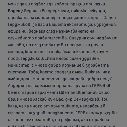
може да си позволи да говори празни приказки.
Водещ:
Веднага Ви предлагам, няколко секунди,
оценката на министър-председателя, проф. Огнян
Герджиков, за Вас и Вашата експертиза, изразени в
ефира ни, веднага след назначаването на
служебното правителство. Сигурна съм, че звучат
ласкаво, но след това ще Ви предложа и други
мнения, които не са така благосклонни. Да чуем
проф. Герджиков: „Има много силен здравен
министър, с много добро познание в здравната
система. Това, което сподели с мен, виждам, че е
амбициран, министърът, да направи добри неща”.
Лидерът на парламентарната група на ГЕРБ във
вече стария парламент Цветан Цветанов също
беше много ласкав към Вас, д-р Семерджиев. Той
каза, че за много от политиките, направени в
сферата на здравеопазването, ГЕРБ е имал резерви
и е понесъл негативи, но реформа, ако е правена
някога в сферата на здравеопазването, то тя е по