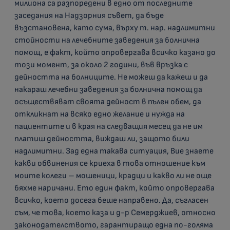
милиона са разпоредени в едно от последните
заседания на Надзорния съвет, да бъде
възстановена, като сума, върху т. нар. надлимитни
стойности на лечебните заведения за болнична
помощ, е факт, който опровергава всичко казано до
този момент, за около 2 години, във връзка с
дейността на болниците. Не можеш да кажеш и да
накараш лечебни заведения за болнична помощ да
осъществяват своята дейност в пълен обем, да
откликнат на всяко едно желание и нужда на
пациентите и в края на следващия месец да не им
платиш дейността, виждаш ли, защото били
надлимитни. Зад една такава ситуация, Вие знаете
какви обвинения се криеха в това отношение към
моите колеги – мошеници, крадци и какво ли не още
бяхме наричани. Ето един факт, който опровергава
всичко, което досега беше направено. Да, съгласен
съм, че това, което каза и д-р Семерджиев, относно
законодателството, гарантиращо една по-голяма