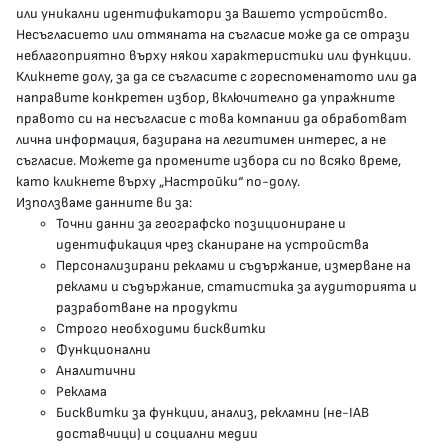
или уникални идентификатори за Вашето устройство.
Несъгласието или отмяната на съгласие може да се отрази
presscenter@mh.government.bg
неблагоприятно върху някои характеристики или функции.
Кликнете долу, за да се съгласите с гореспоменатото или да
направите конкретен избор, включително да упражните
МЗ В СОЦИАЛНИТЕ МРЕЖИ
правото си на несъгласие с това компании да обработват
лична информация, базирана на легитимен интерес, а не
Facebook страница
съгласие. Можете да промените избора си по всяко време,
като кликнете върху „Настройки“ по-долу.
Instragram профил
Използваме данните ви за:
Точни данни за географско позициониране и
YouTube канал
идентификация чрез сканиране на устройства
Персонализирани реклами и съдържание, измерване на
Threads профил
реклами и съдържание, статистика за аудиторията и
разработване на продукти
Строго необходими бисквитки
Карта на сайта
Функционални
Аналитични
Бисквитки
Реклама
Бисквитки за функции, анализ, рекламни (не-IAB
Условия за използване
доставчици) и социални медии