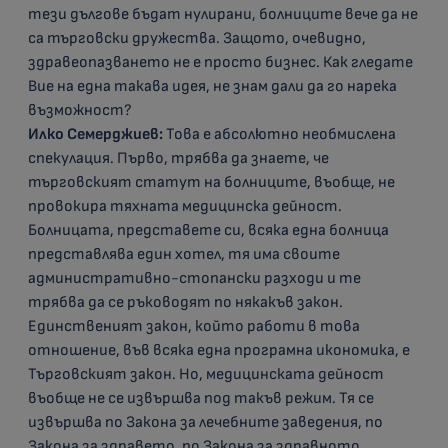
тези дългове бъдат нулирани, болниците вече да не
са търговски дружества. Защото, очевидно,
здравеопазването не е просто бизнес. Как гледате
Вие на една такава идея, не знам дали да го нарека
възможност?
Илко Семерджиев:
Това е абсолютно необмислена
спекулация. Първо, трябва да знаете, че
търговският статут на болниците, въобще, не
провокира тяхната медицинска дейност.
Болницата, представете си, всяка една болница
представлява един хотел, тя има своите
административно-стопански разходи и те
трябва да се ръководят по някакъв закон.
Единственият закон, който работи в това
отношение, във всяка една програмна икономика, е
Търговският закон. Но, медицинската дейност
въобще не се извършва под такъв режим. Тя се
извършва по Закона за лечебните заведения, по
Закона за здравето, по Закона за здравното