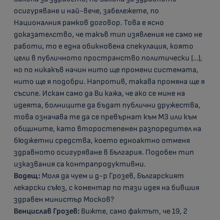
осигуряване и най-вече, забележете, по
Националния рамков договор. Това е ясно
доказателство, че такъв тип изявления не само не
работи, то е една обикновена спекулация, която
цели в публичното пространство политически (…),
но по никакъв начин нито ще промени системата,
нито ще я подобри. Напротив, такава промяна ще я
съсипе. Искам само да Ви кажа, че ако се мине на
идеята, болниците да бъдат публични дружества,
това означава те да се превърнат към МЗ или към
общините, като второстепенен разпоредител на
бюджетни средства, което едноактно отменя
здравното осигуряване в България. Подобен тип
изказвания са контрапродуктивни.
Водещ:
Моля да чуем и д-р Грозев, Българският
лекарски съюз, с коментар по тази идея на бившия
здравен министър Москов?
Венцислав Грозев:
Вижте, само фактът, че 19, 2