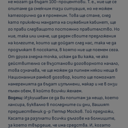
не могат да бъдат 100-процентови. Т. е., ние ще се
опитаме да смекчим тази ситуация, но не можем
категорично да я променим. Това ще стане, след
като приключи мандата на служебния кабинет, ще
го прави следващото постоянно правителство. Но
ние, така или иначе, ще дадем своите предложения
на колегите, които ще дойдат след нас, така че да
продължат в посоката, в която ние ще поемем сега.
От друга гледна точка, искам да Ви кажа, че ако
действително се възстанови договорното начало,
това означава, че ще можем да пипнем някои неща в
Националния рамков договор, които ще помогнат
намеренията да бъдат изпълнени, макар и не в онзи
пълен обем, в който всички желаем.
Водещ:
Изкушавам се да Ви попитам за нещо, което
лансира, буквално в последните си дни, Вашият
предшественик д-р Петър Москов. Той предложи,
Касата да разплати всички дългове на болниците,
за което твърдеше, че има средства. И, когато