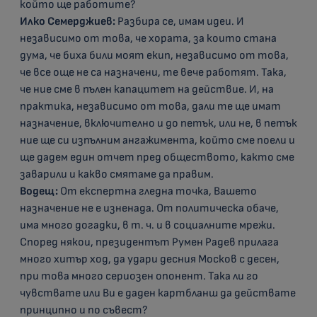
който ще работите?
Илко Семерджиев:
Разбира се, имам идеи. И
независимо от това, че хората, за които стана
дума, че биха били моят екип, независимо от това,
че все още не са назначени, те вече работят. Така,
че ние сме в пълен капацитет на действие. И, на
практика, независимо от това, дали те ще имат
назначение, включително и до петък, или не, в петък
ние ще си изпълним ангажимента, който сме поели и
ще дадем един отчет пред обществото, както сме
заварили и какво смятаме да правим.
Водещ:
От експертна гледна точка, Вашето
назначение не е изненада. От политическа обаче,
има много догадки, в т. ч. и в социалните мрежи.
Според някои, президентът Румен Радев прилага
много хитър ход, да удари десния Москов с десен,
при това много сериозен опонент. Така ли го
чувствате или Ви е даден картбланш да действате
принципно и по съвест?