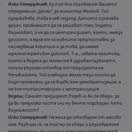
Илко Семерджиев:
Аз тук бих опровергал Вашето
определение „десен”, за министър Москов. Той
одържавява, това е ляв подход. Дясното означава
друго, проблемите да се решават там, където
възникват, а не да се централизират, което, между
другото, е една от основните предпоставки за
последваща корупция и за това, да имаме
административен диктат. Т. е., лявата политика,
която е водена до момента в здравеопазването,
получи резонен отговор от президента на
Републиката. Той очевидно желае тази посока да
бъде променена, да се върви към демократизация, а
не към тоталитаризъм и централизация.
Водещ:
Самият президент Радев ли Ви се обади, за
да Ви предложи поста или му бяхте подсказан, като
възможност?
Илко Семерджиев:
Не мога да отговарям от негово
име. Разбира се, че той ми се обади и разговаряхме
многократно. Аз изложих пред него проблемите в