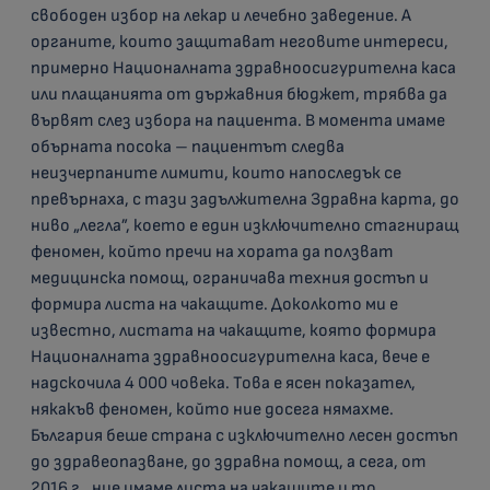
свободен избор на лекар и лечебно заведение. А
органите, които защитават неговите интереси,
примерно Националната здравноосигурителна каса
или плащанията от държавния бюджет, трябва да
вървят слез избора на пациента. В момента имаме
обърната посока – пациентът следва
неизчерпаните лимити, които напоследък се
превърнаха, с тази задължителна Здравна карта, до
ниво „легла”, което е един изключително стагниращ
феномен, който пречи на хората да ползват
медицинска помощ, ограничава техния достъп и
формира листа на чакащите. Доколкото ми е
известно, листата на чакащите, която формира
Националната здравноосигурителна каса, вече е
надскочила 4 000 човека. Това е ясен показател,
някакъв феномен, който ние досега нямахме.
България беше страна с изключително лесен достъп
до здравеопазване, до здравна помощ, а сега, от
2016 г., ние имаме листа на чакащите и то