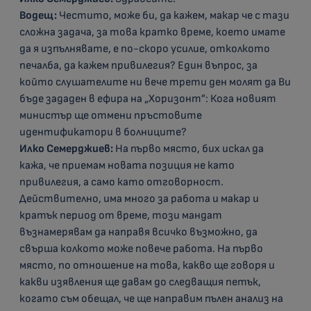
Водещ:
Честито, може би, да кажем, макар че с тази
сложна задача, за това кратко време, което имате
да я изпълнявате, е по-скоро усилие, отколкото
печалба, да кажем привилегия? Един въпрос, за
който слушателите ни вече трети ден молят да Ви
бъде зададен в ефира на „Хоризонт”: Кога новият
министър ще отмени пръстовите
идентификатори в болниците?
Илко Семерджиев:
На първо място, бих искал да
кажа, че приемам новата позиция не като
привилегия, а само като отговорност.
Действително, има много за работа и макар и
кратък период от време, този мандат
възнамерявам да направя всичко възможно, да
свърша колкото може повече работа. На първо
място, по отношение на това, какво ще говоря и
какви изявления ще давам до следващия петък,
когато съм обещал, че ще направим пълен анализ на