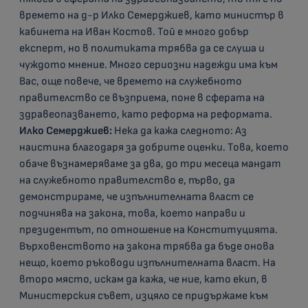
времето на д-р Илко Семерджиев, като министър в
кабинета на Иван Костов. Той е много добър
експерт, но в политиката трябва да се слуша и
чуждото мнение. Много сериозни надежди има към
Вас, още повече, че времето на служебното
правителство се възприема, поне в сферата на
здравеопазването, като реформа на реформата.
Илко Семерджиев:
Нека да кажа следното: Аз
наистина благодаря за добрите оценки. Това, което
обаче възнамеряваме за два, до три месеца мандат
на служебното правителство е, първо, да
демонстрираме, че изпълнителната власт се
подчинява на закона, това, което направи и
президентът, по отношение на Конституцията.
Върховенството на закона трябва да бъде онова
нещо, което ръководи изпълнителната власт. На
второ място, искам да кажа, че ние, като екип, в
Министерския съвет, изцяло се придържаме към