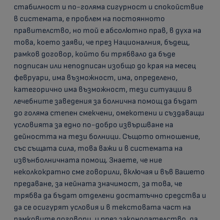
стабилност и по-голяма сигурност и спокойствие
в системата, е проблем на постоянното
правителство, но той е абсолютно прав, в духа на
това, което заяви, че през Националния, бъдещ,
рамков договор, който би трябвало да бъде
подписан или неподписан изобщо до края на месец
февруари, има възможност, има, определено,
категорично има възможност, тези ситуации в
лечебните заведения за болнична помощ да бъдат
до голяма степен смекчени, омекотени и създаващи
условията за едно по-добро извършване на
дейността на тези болници. Същото отношение,
със същата сила, това важи и в системата на
извънболничната помощ. Знаете, че ние
неколкократно сме говорили, включая и във Вашето
предаване, за нейната значимост, за това, че
трябва да бъдат отделени достатъчно средства и
да се осигурят условия и в текстовата част на
рамковите договори, и през законодателство, да