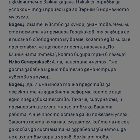
изключително важна задача. Някак си трябва да
успокоим този процес и да го върнем в нормалното
му русло.
Водещ:
Имате чувство за хумор, знам това. Чели ли
сте поемата на премиера Герджиков, тя разбира се
е писана в свободното му време, когато едва ли си е
представял, че ще поеме поста, наречена „По
клиничната пътека”, която визира трън в палеца?
Илко Семерджиев:
А, да, наистина я четох. Тя е
доста забавна и действително демонстрира
чувство за хумор.
Водещ:
Да. И има много точна представа за
дефектите на здравната реформа, което е още
едно предизвикателство. Така че, сигурна съм, и
премиерът ще следи много отблизо Вашата
работа. А ние просто остана да Ви пожелаем успах.
Защото почти няма наш слушател, който да не се е
докосвал до системата на здравеопазването и да
не е изпитвал дори и здрав, болка от това.