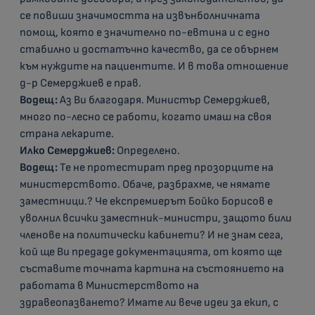
се повиши значимостта на извънболничната
помощ, която е значително по-евтина и с едно
стабилно и достатъчно качество, да се обърнем
към нуждите на пациентите. И в това отношение
д-р Семерджиев е прав.
Водещ:
Аз Ви благодаря. Министър Семерджиев,
много по-лесно се работи, когато имаш на своя
страна лекарите.
Илко Семерджиев:
Определено.
Водещ:
Те не протестират пред прозорците на
министерството. Обаче, разбрахме, че нямате
заместници.? Че експремиерът Бойко Борисов е
уволнил всички заместник-министри, защото били
членове на политически кабинети? И не знам сега,
кой ще Ви предаде документацията, от която ще
съставите точната картина на състоянието на
работата в Министерството на
здравеопазването? Имате ли вече идеи за екип, с