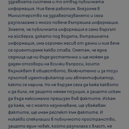
здравната система и то отвъд публичната
информация. Ние вече работим. Влязохме в
Министерство на здравеопазването и сега
разполагаме с много повече вътрешна информация.
Знаете, че публичната информация е само върхът
на айсберга, докато под водата, вътрешната
информация, има огромен масив от данни и ние вече
се ориентираме какво става. Смятам, че една
седмица ще ни бъде достатъчно и ще можем да
дадем отговори на всички въпроси, които
възникват в обществото, включително и за този
пръстов идентификатор или автентификатор,
както се нарича. Но не бързам сега да кажа каквото
и да било, не защото нямам позиция, а защото искам
да бъда максимално прецизен във фактите. Искам
да кажа, че с моето назначаване, ще уважавам
фактите, ще имам респект към фактите. И
никакви спекулации в публичното пространство,
защото един човек, който разполага с власт, не