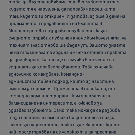
това, да възстановяваме справедливостта там,
където тя е нарушена, да поправяме грешките
там, където ги открием. И затова, аз още в деня на
приемането и предаването на властта в
Министерство на здравеопазването, казах
следното, оправих публичен анонс към колегията, че
техният глас отново ще бъде чут. Защото знаете,
че на тях миналата година им бяха отнети правата
да договарят, както ще се случва в течение на
годината за здравеопазването. Това означава
еднолично командване, командно-
административен подход, който аз наистина
смятам да променя. Промяната в посоката, от
командно администрирани, към договаряне и
балансиране на интересите, е ключово за
здравеопазването. Само така може да се развива
тази система и само така би допринесла ползи,
както за пациентите, така и за лекарите, които
най-после трябва да се успокоят и да престане