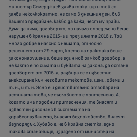
министър Семерджиев заяви току-що и той го
заяви неколкократно, не само в днешния ден, във
Вашето предаване, какво да кажа, чест му прави.
Дума да няма, договорът, по начало определено беше
нарушен в края на 2015-а и през цялата 2016 г. Той
много добре е наясно с нещата, относно
решението от 29 март, което на практика беше
закононарушение, беше един нов рамков договор, а
не както е по силата и буквата на закона, да остане
договорът от 2015-а, разбира се с известно
анексиране към неговите текстове, цени, обеми и
т. н., и т. н. Ясно е и действително отговаря на
истината това, че съсловието е притеснено. А,
когато има подобни притеснения, те внасят и
известен дисонанс в системата на
здравеопазването, внасят безпокойство, внасят
безпорядък. Хубаво е, че в крайна сметка, едно
такова становище, изразено от министър на