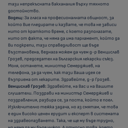
тази непрекъсната вакханалия върху тяхното
достойнство.
Водещ:
За гласа на професионалната общност, за
който Вие пледирате и казвате, че това не зависи
нито от краткото време, с което разполагате,
нито от факта, че няма да има парламент, който да
Ви подкрепи, тази справедливост ще бъде
възстановена, веднага можем да чуем д-р Венцислав
Грозев, председател на Българския лекарски съюз.
Моля, останете, министър Семерджиев, на
телефона, за да чуем, как тази Ваша идея се
възприема от лекарите. Здравейте, д-р Грозев.
Венцислав Грозев:
Здравейте, на Вас и на Вашите
слушатели. Поздрави на министър Семерджиев и
поздравления, разбира се, за поста, който е поел.
Изключително тежка задача, но аз смятам, че това
е един високо ценен ерудит и експерт в системата
на здравеопазването. Така, че ще му бъде трудно,
но няма да му бъде чуждо. А относно това, което