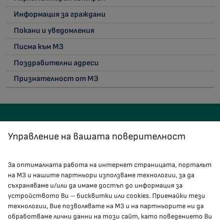
Информация за граждани
Покани и уведомления
Писма към МЗ
Поздравителни адреси
Признателност от МЗ
Управление на вашата поверителност
За оптималната работа на интернет страницата, порталът
КОНТАКТИ
на МЗ и нашите партньори използваме технологии, за да
съхраняваме и/или да имаме достъп до информация за
устройството Ви – бисквитки или cookies. Приемайки тези
гр.София, 1000, пл. „Света Неделя“ №5
технологии, Вие позволявате на МЗ и на партньорите ни да
обработваме лични данни на този сайт, като поведението Ви
delovodstvo@mh.government.bg