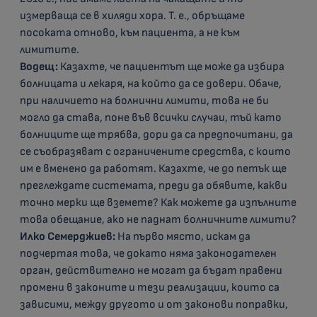
измерваща се в хиляди хора. Т. е., обръщаме
посоката отново, към пациента, а не към
лимитите.
Водещ:
Казахте, че пациентът ще може да избира
болницата и лекаря, на който да се довери. Обаче,
при наличието на болнични лимити, това не би
могло да става, поне във всички случаи, тъй като
болниците ще трябва, дори да са предпочитани, да
се съобразяват с ограничените средства, с които
им е вменено да работят. Казахте, че до петък ще
преглеждате системата, преди да обявите, какви
точно мерки ще вземете? Как можете да изпълните
това обещание, ако не паднат болничните лимити?
Илко Семерджиев:
На първо място, искам да
подчертая това, че докато няма законодателен
орган, действително не могат да бъдат правени
промени в законите и тези реализации, които са
зависими, между другото и от законови поправки,