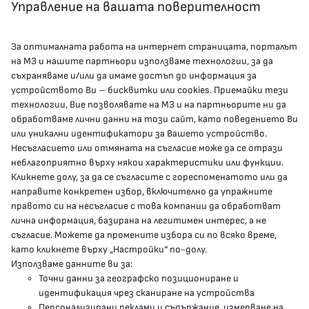
Управление на вашата поверителност
За оптималната работа на интернет страницата, порталът
КОНТАКТИ
на МЗ и нашите партньори използваме технологии, за да
съхраняваме и/или да имаме достъп до информация за
устройството Ви – бисквитки или cookies. Приемайки тези
гр.София, 1000, пл. „Света Неделя“ №5
технологии, Вие позволявате на МЗ и на партньорите ни да
обработваме лични данни на този сайт, като поведението Ви
delovodstvo@mh.government.bg
или уникални идентификатори за Вашето устройство.
Несъгласието или отмяната на съгласие може да се отрази
presscenter@mh.government.bg
неблагоприятно върху някои характеристики или функции.
Кликнете долу, за да се съгласите с гореспоменатото или да
направите конкретен избор, включително да упражните
МЗ В СОЦИАЛНИТЕ МРЕЖИ
правото си на несъгласие с това компании да обработват
лична информация, базирана на легитимен интерес, а не
Facebook страница
съгласие. Можете да промените избора си по всяко време,
като кликнете върху „Настройки“ по-долу.
Instragram профил
Използваме данните ви за:
Точни данни за географско позициониране и
YouTube канал
идентификация чрез сканиране на устройства
Персонализирани реклами и съдържание, измерване на