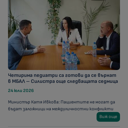
Четирима педиатри са готови да се върнат
в МБАЛ – Силистра още следващата седмица
24 юли 2026
Министър Катя Ивкова: Пациентите не могат да
бъдат заложници на междуличностни конфликти
Виж още