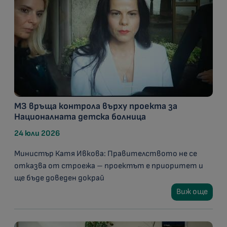
МЗ връща контрола върху проекта за
Националната детска болница
24 юли 2026
Министър Катя Ивкова: Правителството не се
отказва от строежа – проектът е приоритет и
ще бъде доведен докрай
Виж още