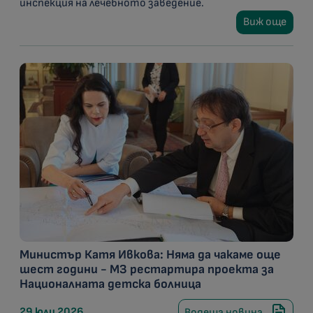
инспекция на лечебното заведение.
Виж още
Министър Катя Ивкова: Няма да чакаме още
шест години - МЗ рестартира проекта за
Националната детска болница
29 юли 2026
Водеща новина