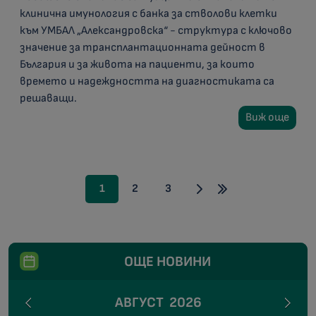
клинична имунология с банка за стволови клетки
към УМБАЛ „Александровска“ - структура с ключово
значение за трансплантационната дейност в
България и за живота на пациенти, за които
времето и надеждността на диагностиката са
решаващи.
Виж още
1
2
3
ОЩЕ НОВИНИ
АВГУСТ
2026