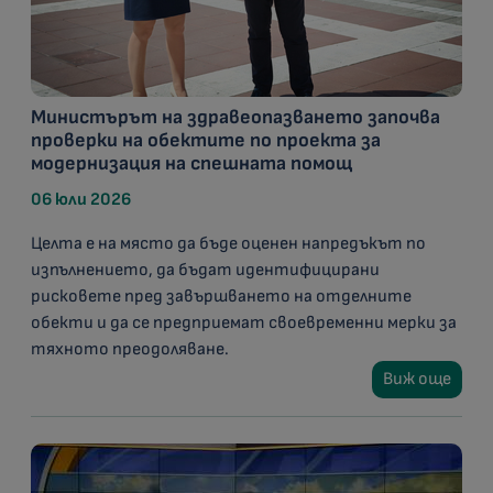
Министърът на здравеопазването започва
проверки на обектите по проекта за
модернизация на спешната помощ
06 юли 2026
Целта е на място да бъде оценен напредъкът по
изпълнението, да бъдат идентифицирани
рисковете пред завършването на отделните
обекти и да се предприемат своевременни мерки за
тяхното преодоляване.
Виж още