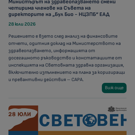
Министърът на здравеопазването смени
четирима членове на Съвета на
директорите на „Бул Био - НЦЗПБ“ ЕАД
28 юли 2026
Решението е взето след анализ на финансовите
отчети, одитния доклад на Министерството на
здравеопазването, информацията от
досегашното ръководство и констатациите от
инспекцията на Световната здравна организация,
включително изпълнението на плана за коригиращи
и превантивни действия – CAPA.
Виж още