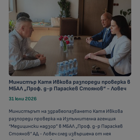
Министър Катя Ивкова разпореди проверка в
МБАЛ „Проф. д-р Параскев Стоянов“ - Ловеч
31 юли 2026
Министърът на здравеопазването Катя Ивкова
разпореди проверка на Изпълнителна агенция
“Медицински надзор” в МБАЛ „Проф. д-р Параскев
Стоянов“ АД - Ловеч след извършена от нея