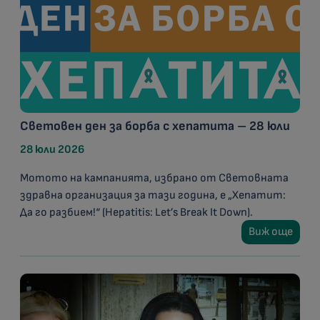
Световен ден за борба с хепатита – 28 юли
28 юли 2026
Мотото на кампанията, избрано от Световната
здравна организация за тази година, е „Хепатит:
Да го разбием!“ (Hepatitis: Let’s Break It Down).
Виж още