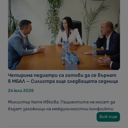
Четирима педиатри са готови да се върнат
в МБАЛ – Силистра още следващата седмица
24 юли 2026
Министър Катя Ивкова: Пациентите не могат да
бъдат заложници на междуличностни конфликти
Виж още