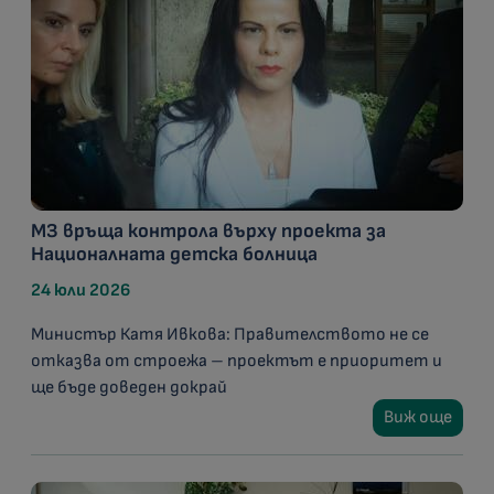
МЗ връща контрола върху проекта за
Националната детска болница
24 юли 2026
Министър Катя Ивкова: Правителството не се
отказва от строежа – проектът е приоритет и
ще бъде доведен докрай
Виж още