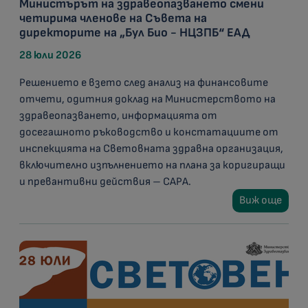
Министърът на здравеопазването смени
четирима членове на Съвета на
директорите на „Бул Био - НЦЗПБ“ ЕАД
28 юли 2026
Решението е взето след анализ на финансовите
отчети, одитния доклад на Министерството на
здравеопазването, информацията от
досегашното ръководство и констатациите от
инспекцията на Световната здравна организация,
включително изпълнението на плана за коригиращи
и превантивни действия – CAPA.
Виж още