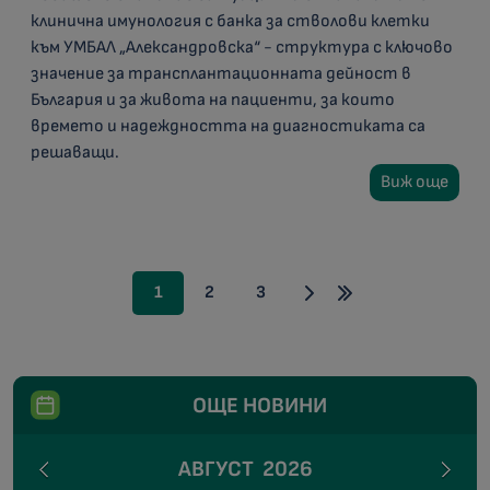
клинична имунология с банка за стволови клетки
към УМБАЛ „Александровска“ - структура с ключово
значение за трансплантационната дейност в
България и за живота на пациенти, за които
времето и надеждността на диагностиката са
решаващи.
Виж още
1
2
3
ОЩЕ НОВИНИ
АВГУСТ
2026