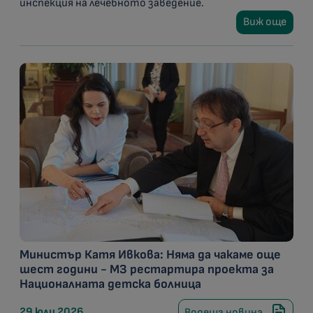
инспекция на лечебното заведение.
Виж още
Министър Катя Ивкова: Няма да чакаме още
шест години - МЗ рестартира проекта за
Националната детска болница
29 юли 2026
Водеща новина