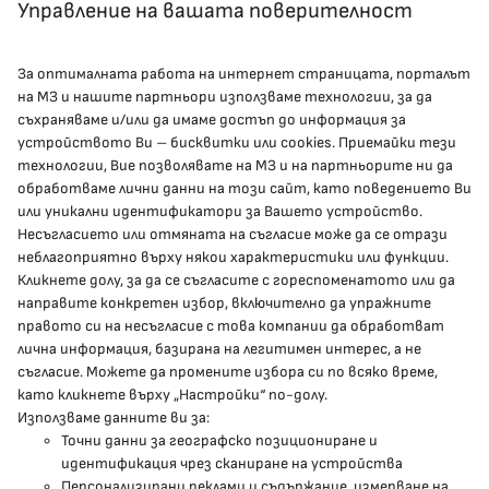
Управление на вашата поверителност
За оптималната работа на интернет страницата, порталът
КОНТАКТИ
на МЗ и нашите партньори използваме технологии, за да
съхраняваме и/или да имаме достъп до информация за
устройството Ви – бисквитки или cookies. Приемайки тези
гр.София, 1000, пл. „Света Неделя“ №5
технологии, Вие позволявате на МЗ и на партньорите ни да
обработваме лични данни на този сайт, като поведението Ви
delovodstvo@mh.government.bg
или уникални идентификатори за Вашето устройство.
Несъгласието или отмяната на съгласие може да се отрази
presscenter@mh.government.bg
неблагоприятно върху някои характеристики или функции.
Кликнете долу, за да се съгласите с гореспоменатото или да
направите конкретен избор, включително да упражните
МЗ В СОЦИАЛНИТЕ МРЕЖИ
правото си на несъгласие с това компании да обработват
лична информация, базирана на легитимен интерес, а не
Facebook страница
съгласие. Можете да промените избора си по всяко време,
като кликнете върху „Настройки“ по-долу.
Instragram профил
Използваме данните ви за:
Точни данни за географско позициониране и
YouTube канал
идентификация чрез сканиране на устройства
Персонализирани реклами и съдържание, измерване на