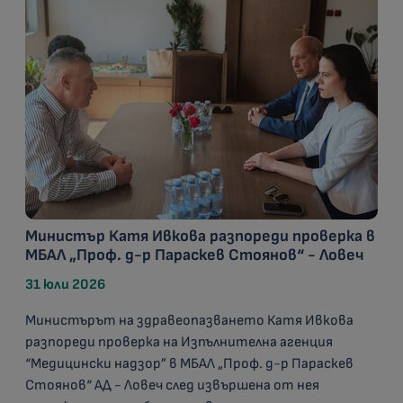
Министър Катя Ивкова разпореди проверка в
МБАЛ „Проф. д-р Параскев Стоянов“ - Ловеч
31 юли 2026
Министърът на здравеопазването Катя Ивкова
разпореди проверка на Изпълнителна агенция
“Медицински надзор” в МБАЛ „Проф. д-р Параскев
Стоянов“ АД - Ловеч след извършена от нея