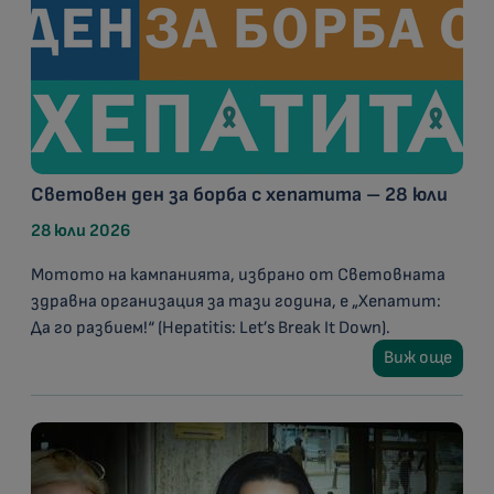
Световен ден за борба с хепатита – 28 юли
28 юли 2026
Мотото на кампанията, избрано от Световната
здравна организация за тази година, е „Хепатит:
Да го разбием!“ (Hepatitis: Let’s Break It Down).
Виж още