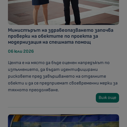
Министърът на здравеопазването започва
проверки на обектите по проекта за
модернизация на спешната помощ
06 юли 2026
Целта е на място да бъде оценен напредъкът по
изпълнението, да бъдат идентифицирани
рисковете пред завършването на отделните
обекти и да се предприемат своевременни мерки за
тяхното преодоляване.
Виж още