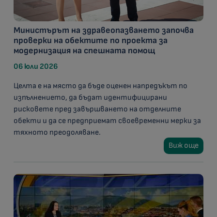
Министърът на здравеопазването започва
проверки на обектите по проекта за
модернизация на спешната помощ
06 юли 2026
Целта е на място да бъде оценен напредъкът по
изпълнението, да бъдат идентифицирани
рисковете пред завършването на отделните
обекти и да се предприемат своевременни мерки за
тяхното преодоляване.
Виж още