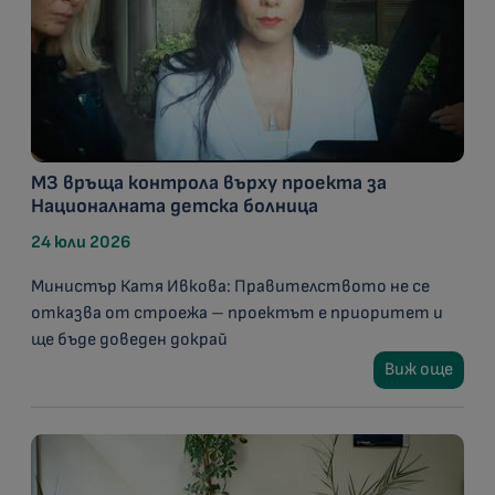
МЗ връща контрола върху проекта за
Националната детска болница
24 юли 2026
Министър Катя Ивкова: Правителството не се
отказва от строежа – проектът е приоритет и
ще бъде доведен докрай
Виж още