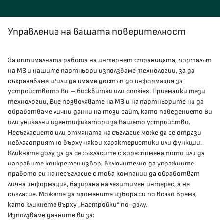
Управление на вашата поверителност
За оптималната работа на интернет страницата, порталът
КОНТАКТИ
на МЗ и нашите партньори използваме технологии, за да
съхраняваме и/или да имаме достъп до информация за
устройството Ви – бисквитки или cookies. Приемайки тези
гр.София, 1000, пл. „Света Неделя“ №5
технологии, Вие позволявате на МЗ и на партньорите ни да
обработваме лични данни на този сайт, като поведението Ви
delovodstvo@mh.government.bg
или уникални идентификатори за Вашето устройство.
Несъгласието или отмяната на съгласие може да се отрази
presscenter@mh.government.bg
неблагоприятно върху някои характеристики или функции.
Кликнете долу, за да се съгласите с гореспоменатото или да
направите конкретен избор, включително да упражните
МЗ В СОЦИАЛНИТЕ МРЕЖИ
правото си на несъгласие с това компании да обработват
лична информация, базирана на легитимен интерес, а не
Facebook страница
съгласие. Можете да промените избора си по всяко време,
като кликнете върху „Настройки“ по-долу.
Instragram профил
Използваме данните ви за: