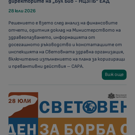
директорите на „Бул Био - НЦЗПБ“ ЕАД
28 юли 2026
Решението е взето след анализ на финансовите
отчети, одитния доклад на Министерството на
здравеопазването, информацията от
досегашното ръководство и констатациите от
инспекцията на Световната здравна организация,
включително изпълнението на плана за коригиращи
и превантивни действия – CAPA.
Виж още