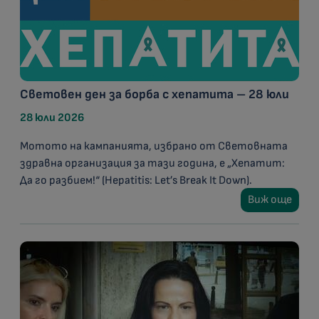
Световен ден за борба с хепатита – 28 юли
28 юли 2026
Мотото на кампанията, избрано от Световната
здравна организация за тази година, е „Хепатит:
Да го разбием!“ (Hepatitis: Let’s Break It Down).
Виж още