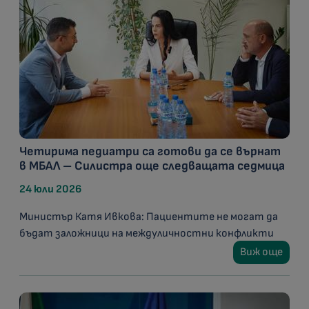
Четирима педиатри са готови да се върнат
в МБАЛ – Силистра още следващата седмица
24 юли 2026
Министър Катя Ивкова: Пациентите не могат да
бъдат заложници на междуличностни конфликти
Виж още