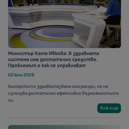
Министър Катя Ивкова: В здравната
система има достатъчно средства.
Проблемът е как се управляват
02 юли 2026
Българското здравеопазване има ресурс, но не
използва достатъчно ефективно възможностите
си.
Виж още