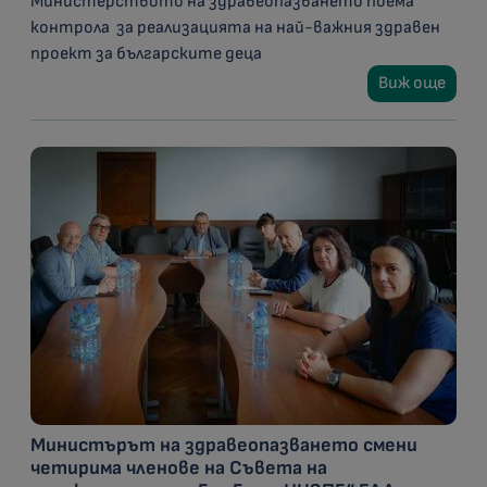
Министерството на здравеопазването поема
контрола за реализацията на най-важния здравен
проект за българските деца
Виж още
Министърът на здравеопазването смени
четирима членове на Съвета на