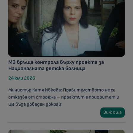
МЗ връща контрола върху проекта за
Националната детска болница
24 юли 2026
Министър Катя Ивкова: Правителството не се
отказва от строежа – проектът е приоритет и
ще бъде доведен докрай
Виж още