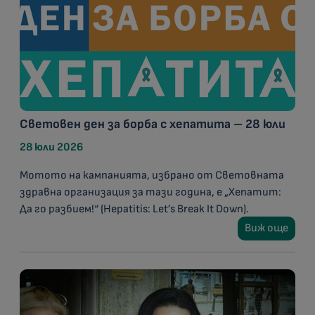
Световен ден за борба с хепатита – 28 юли
28 юли 2026
Мотото на кампанията, избрано от Световната
здравна организация за тази година, е „Хепатит:
Да го разбием!“ (Hepatitis: Let’s Break It Down).
Виж още