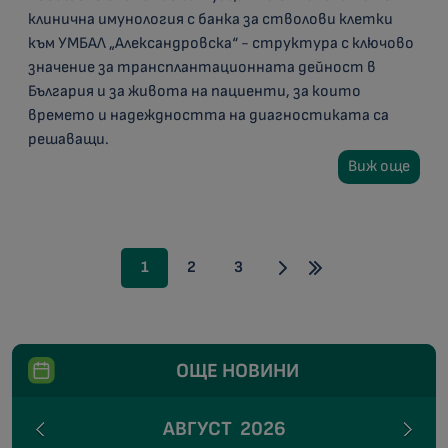
клинична имунология с банка за стволови клетки
към УМБАЛ „Александровска“ - структура с ключово
значение за трансплантационната дейност в
България и за живота на пациенти, за които
времето и надеждността на диагностиката са
решаващи.
Виж още
1
2
3
ОЩЕ НОВИНИ
АВГУСТ
2026