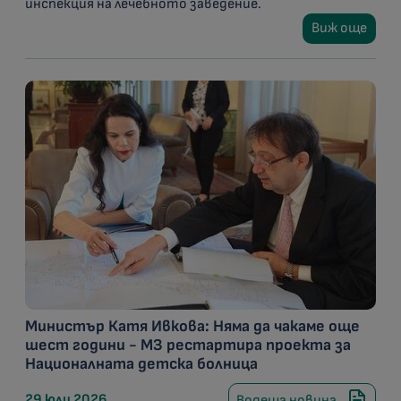
инспекция на лечебното заведение.
Виж още
Министър Катя Ивкова: Няма да чакаме още
шест години - МЗ рестартира проекта за
Националната детска болница
29 юли 2026
Водеща новина