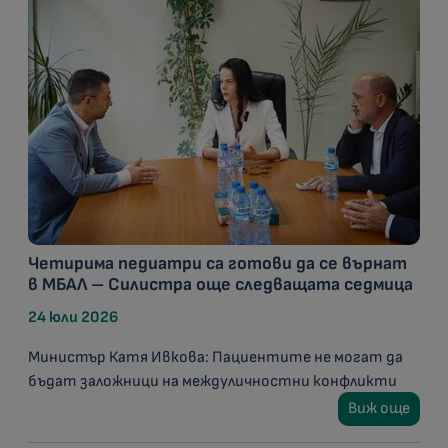
Четирима педиатри са готови да се върнат
в МБАЛ – Силистра още следващата седмица
24 юли 2026
Министър Катя Ивкова: Пациентите не могат да
бъдат заложници на междуличностни конфликти
Виж още