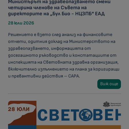
Министърът на здравеопазването смени
четирима членове на Съвета на
директорите на „Бул Био - НЦЗПБ“ ЕАД
28 юли 2026
Решението е взето след анализ на финансовите
отчети, одитния доклад на Министерството на
здравеопазването, информацията от
досегашното ръководство и констатациите от
инспекцията на Световната здравна организация,
включително изпълнението на плана за коригиращи
и превантивни действия – CAPA.
Виж още