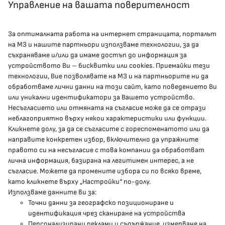
Управление на вашата поверителност
За оптималната работа на интернет страницата, порталът
КОНТАКТИ
на МЗ и нашите партньори използваме технологии, за да
съхраняваме и/или да имаме достъп до информация за
устройството Ви – бисквитки или cookies. Приемайки тези
гр.София, 1000, пл. „Света Неделя“ №5
технологии, Вие позволявате на МЗ и на партньорите ни да
обработваме лични данни на този сайт, като поведението Ви
delovodstvo@mh.government.bg
или уникални идентификатори за Вашето устройство.
Несъгласието или отмяната на съгласие може да се отрази
presscenter@mh.government.bg
неблагоприятно върху някои характеристики или функции.
Кликнете долу, за да се съгласите с гореспоменатото или да
направите конкретен избор, включително да упражните
МЗ В СОЦИАЛНИТЕ МРЕЖИ
правото си на несъгласие с това компании да обработват
лична информация, базирана на легитимен интерес, а не
Facebook страница
съгласие. Можете да промените избора си по всяко време,
като кликнете върху „Настройки“ по-долу.
Instragram профил
Използваме данните ви за:
Точни данни за географско позициониране и
YouTube канал
идентификация чрез сканиране на устройства
Персонализирани реклами и съдържание, измерване на