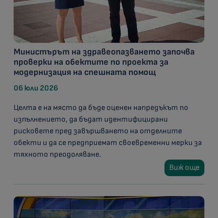
Министърът на здравеопазването започва
проверки на обектите по проекта за
модернизация на спешната помощ
06 юли 2026
Целта е на място да бъде оценен напредъкът по
изпълнението, да бъдат идентифицирани
рисковете пред завършването на отделните
обекти и да се предприемат своевременни мерки за
тяхното преодоляване.
Виж още