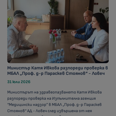
Министър Катя Ивкова разпореди проверка в
МБАЛ „Проф. д-р Параскев Стоянов“ - Ловеч
31 юли 2026
Министърът на здравеопазването Катя Ивкова
разпореди проверка на Изпълнителна агенция
“Медицински надзор” в МБАЛ „Проф. д-р Параскев
Стоянов“ АД - Ловеч след извършена от нея