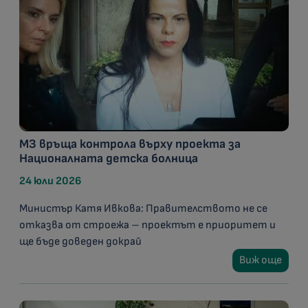
МЗ връща контрола върху проекта за
Националната детска болница
24 юли 2026
Министър Катя Ивкова: Правителството не се
отказва от строежа – проектът е приоритет и
ще бъде доведен докрай
Виж още