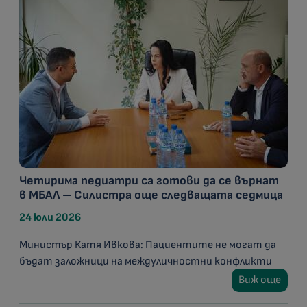
Четирима педиатри са готови да се върнат
в МБАЛ – Силистра още следващата седмица
24 юли 2026
Министър Катя Ивкова: Пациентите не могат да
бъдат заложници на междуличностни конфликти
Виж още