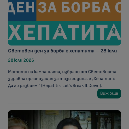
Световен ден за борба с хепатита – 28 юли
28 юли 2026
Мотото на кампанията, избрано от Световната
здравна организация за тази година, е „Хепатит:
Да го разбием!“ (Hepatitis: Let’s Break It Down).
Виж още