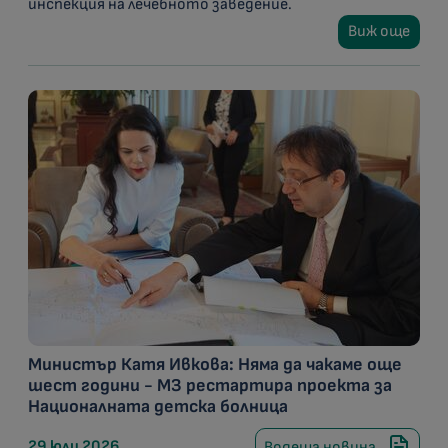
инспекция на лечебното заведение.
Виж още
Министър Катя Ивкова: Няма да чакаме още
шест години - МЗ рестартира проекта за
Националната детска болница
29 юли 2026
Водеща новина