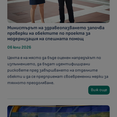
Министърът на здравеопазването започва
проверки на обектите по проекта за
модернизация на спешната помощ
06 юли 2026
Целта е на място да бъде оценен напредъкът по
изпълнението, да бъдат идентифицирани
рисковете пред завършването на отделните
обекти и да се предприемат своевременни мерки за
тяхното преодоляване.
Виж още