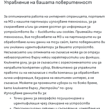
Управление на вашата поверителност
За оптималната работа на интернет страницата, порталът
КОНТАКТИ
на МЗ и нашите партньори използваме технологии, за да
съхраняваме и/или да имаме достъп до информация за
устройството Ви – бисквитки или cookies. Приемайки тези
гр.София, 1000, пл. „Света Неделя“ №5
технологии, Вие позволявате на МЗ и на партньорите ни да
обработваме лични данни на този сайт, като поведението Ви
delovodstvo@mh.government.bg
или уникални идентификатори за Вашето устройство.
Несъгласието или отмяната на съгласие може да се отрази
presscenter@mh.government.bg
неблагоприятно върху някои характеристики или функции.
Кликнете долу, за да се съгласите с гореспоменатото или да
направите конкретен избор, включително да упражните
МЗ В СОЦИАЛНИТЕ МРЕЖИ
правото си на несъгласие с това компании да обработват
лична информация, базирана на легитимен интерес, а не
Facebook страница
съгласие. Можете да промените избора си по всяко време,
като кликнете върху „Настройки“ по-долу.
Instragram профил
Използваме данните ви за:
Точни данни за географско позициониране и
YouTube канал
идентификация чрез сканиране на устройства
Персонализирани реклами и съдържание, измерване на