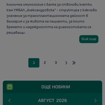
клинична имунология с банка за стволови клетки
към УМБАЛ „Александровска“ - структура с ключово
значение за трансплантационната дейност в
България и за живота на пациенти, за които
времето и надеждността на диагностиката са
решаващи.
Виж още
1
2
3
ОЩЕ НОВИНИ
АВГУСТ
2026