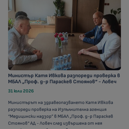
Министър Катя Ивкова разпореди проверка в
МБАЛ „Проф. д-р Параскев Стоянов“ - Ловеч
31 юли 2026
Министърът на здравеопазването Катя Ивкова
разпореди проверка на Изпълнителна агенция
“Медицински надзор” в МБАЛ „Проф. д-р Параскев
Стоянов“ АД - Ловеч след извършена от нея