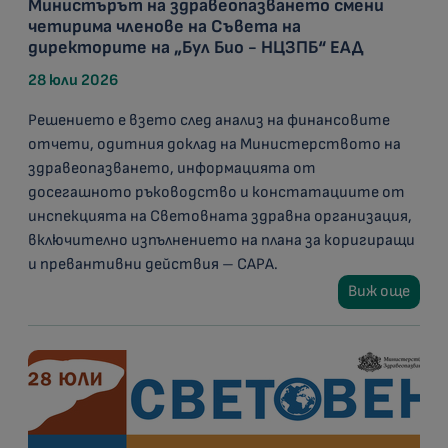
Министърът на здравеопазването смени
четирима членове на Съвета на
директорите на „Бул Био - НЦЗПБ“ ЕАД
28 юли 2026
Решението е взето след анализ на финансовите
отчети, одитния доклад на Министерството на
здравеопазването, информацията от
досегашното ръководство и констатациите от
инспекцията на Световната здравна организация,
включително изпълнението на плана за коригиращи
и превантивни действия – CAPA.
Виж още