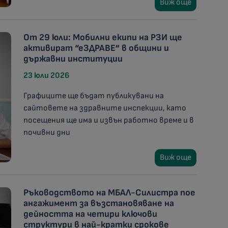
Виж още
От 29 юли: Мобилни екипи на РЗИ ще
активират “еЗДРАВЕ” в общини и
държавни институции
23 юли 2026
Графиците ще бъдат публикувани на
сайтовете на здравните инспекции, като
посещения ще има и извън работно време и в
почивни дни
Виж още
Ръководството на МБАЛ-Силистра пое
ангажимент за възстановяване на
дейността на четири ключови
структури в най-кратки срокове