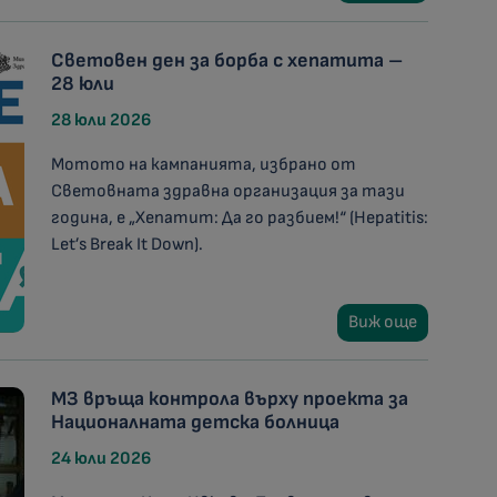
Световен ден за борба с хепатита –
28 юли
28 юли 2026
Мотото на кампанията, избрано от
Световната здравна организация за тази
година, е „Хепатит: Да го разбием!“ (Hepatitis:
Let’s Break It Down).
Виж още
МЗ връща контрола върху проекта за
Националната детска болница
24 юли 2026