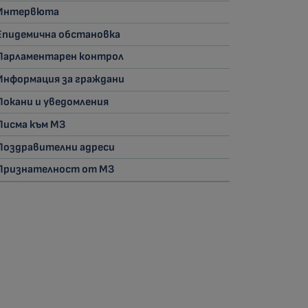
Интервюта
Епидемична обстановка
Парламентарен контрол
Информация за граждани
Покани и уведомления
Писма към МЗ
Поздравителни адреси
Признателност от МЗ