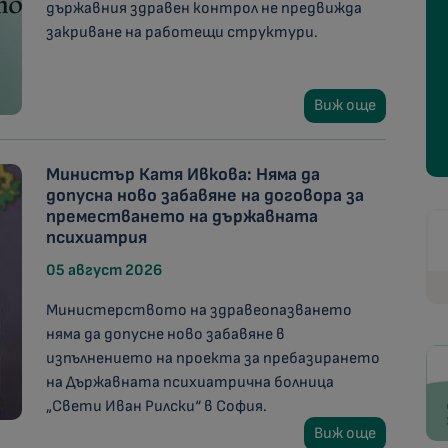
държавния здравен контрол не предвижда
закриване на работещи структури.
Виж още
Министър Катя Ивкова: Няма да
допусна ново забавяне на договора за
преместването на държавната
психиатрия
05 август 2026
Министерството на здравеопазването
няма да допусне ново забавяне в
изпълнението на проекта за пребазирането
на Държавната психиатрична болница
„Свети Иван Рилски“ в София.
Виж още