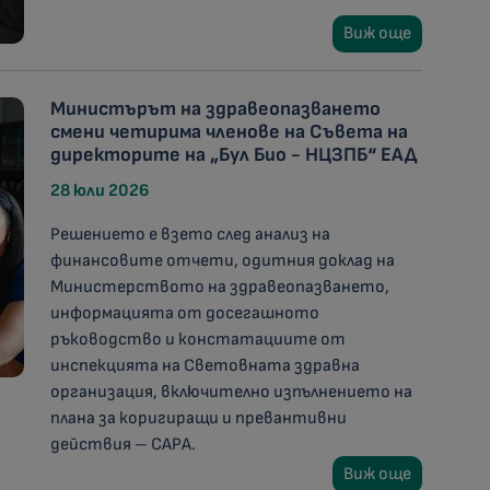
Виж още
Министърът на здравеопазването
смени четирима членове на Съвета на
директорите на „Бул Био - НЦЗПБ“ ЕАД
28 юли 2026
Решението е взето след анализ на
финансовите отчети, одитния доклад на
Министерството на здравеопазването,
информацията от досегашното
ръководство и констатациите от
инспекцията на Световната здравна
организация, включително изпълнението на
плана за коригиращи и превантивни
действия – CAPA.
Виж още