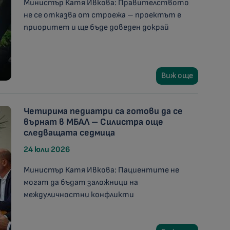
Министър Катя Ивкова: Правителството
не се отказва от строежа – проектът е
приоритет и ще бъде доведен докрай
Виж още
Четирима педиатри са готови да се
върнат в МБАЛ – Силистра още
следващата седмица
24 юли 2026
Министър Катя Ивкова: Пациентите не
могат да бъдат заложници на
междуличностни конфликти