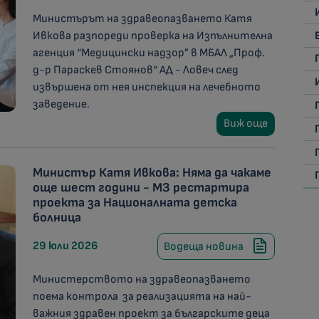
Министърът на здравеопазването Катя
Ивкова разпореди проверка на Изпълнителна
агенция “Медицински надзор” в МБАЛ „Проф.
д-р Параскев Стоянов“ АД - Ловеч след
извършена от нея инспекция на лечебното
заведение.
Виж още
Министър Катя Ивкова: Няма да чакаме
още шест години - МЗ рестартира
проекта за Националната детска
болница
29 юли 2026
Водеща новина
Министерството на здравеопазването
поема контрола за реализацията на най-
важния здравен проект за българските деца