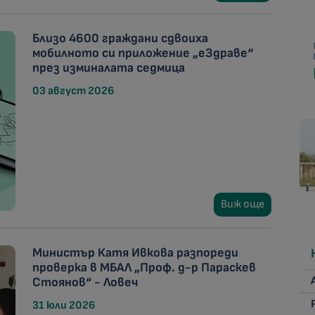
Близо 4600 граждани сдвоиха
мобилното си приложение „еЗдраве“
през изминалата седмица
03 август 2026
Виж още
Министър Катя Ивкова разпореди
проверка в МБАЛ „Проф. д-р Параскев
Стоянов“ - Ловеч
31 юли 2026