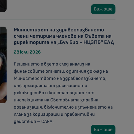
Виж още
Министърът на здравеопазването
смени четирима членове на Съвета на
директорите на „Бул Био - НЦЗПБ“ ЕАД
28 юли 2026
Решението е взето след анализ на
финансовите отчети, одитния доклад на
Министерството на здравеопазването,
информацията от досегашното
ръководство и констатациите от
инспекцията на Световната здравна
организация, включително изпълнението на
плана за коригиращи и превантивни
действия – CAPA.
Виж още