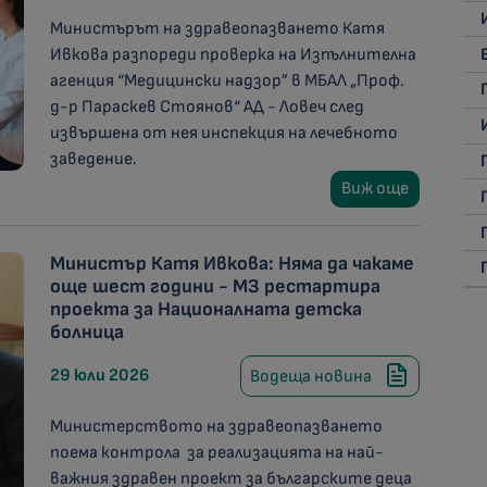
Министърът на здравеопазването Катя
Ивкова разпореди проверка на Изпълнителна
агенция “Медицински надзор” в МБАЛ „Проф.
д-р Параскев Стоянов“ АД - Ловеч след
извършена от нея инспекция на лечебното
заведение.
Виж още
Министър Катя Ивкова: Няма да чакаме
още шест години - МЗ рестартира
проекта за Националната детска
болница
29 юли 2026
Водеща новина
Министерството на здравеопазването
поема контрола за реализацията на най-
важния здравен проект за българските деца