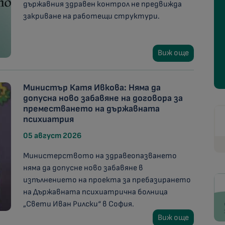
държавния здравен контрол не предвижда
закриване на работещи структури.
Виж още
Министър Катя Ивкова: Няма да
допусна ново забавяне на договора за
преместването на държавната
психиатрия
05 август 2026
Министерството на здравеопазването
няма да допусне ново забавяне в
изпълнението на проекта за пребазирането
на Държавната психиатрична болница
„Свети Иван Рилски“ в София.
Виж още