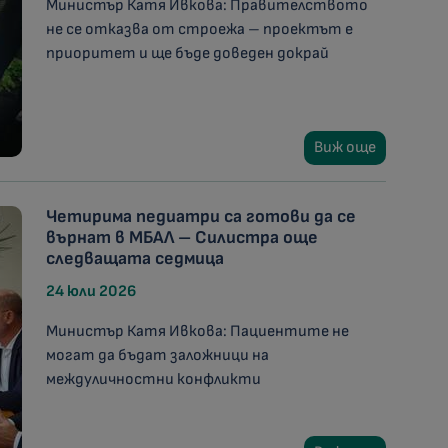
Министър Катя Ивкова: Правителството
не се отказва от строежа – проектът е
приоритет и ще бъде доведен докрай
Виж още
Четирима педиатри са готови да се
върнат в МБАЛ – Силистра още
следващата седмица
24 юли 2026
Министър Катя Ивкова: Пациентите не
могат да бъдат заложници на
междуличностни конфликти