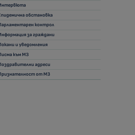
Интервюта
Епидемична обстановка
Парламентарен контрол
Информация за граждани
Покани и уведомления
Писма към МЗ
Поздравителни адреси
Признателност от МЗ