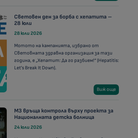
Световен ден за борба с хепатита –
28 юли
28 юли 2026
Мотото на кампанията, избрано от
Световната здравна организация за тази
година, е „Хепатит: Да го разбием!“ (Hepatitis:
Let’s Break It Down).
Виж още
МЗ връща контрола върху проекта за
Националната детска болница
24 юли 2026