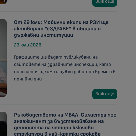
Виж още
От 29 юли: Мобилни екипи на РЗИ ще
активират “еЗДРАВЕ” в общини и
държавни институции
23 юли 2026
Графиците ще бъдат публикувани на
сайтовете на здравните инспекции, като
посещения ще има и извън работно време и в
почивни дни
Виж още
Ръководството на МБАЛ-Силистра пое
ангажимент за възстановяване на
дейността на четири ключови
структури в най-кратки срокове