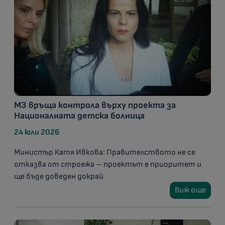
МЗ връща контрола върху проекта за
Националната детска болница
24 юли 2026
Министър Катя Ивкова: Правителството не се
отказва от строежа – проектът е приоритет и
ще бъде доведен докрай
Виж още