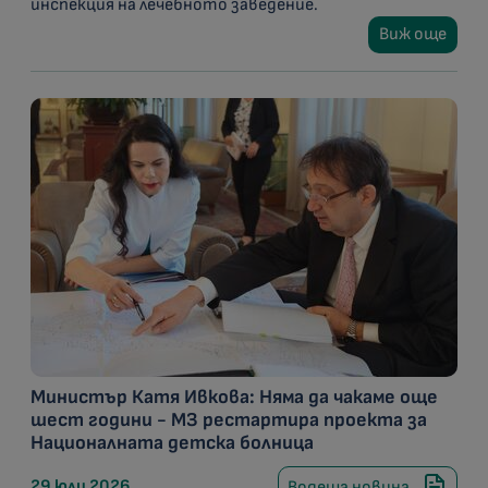
инспекция на лечебното заведение.
Виж още
Министър Катя Ивкова: Няма да чакаме още
шест години - МЗ рестартира проекта за
Националната детска болница
29 юли 2026
Водеща новина