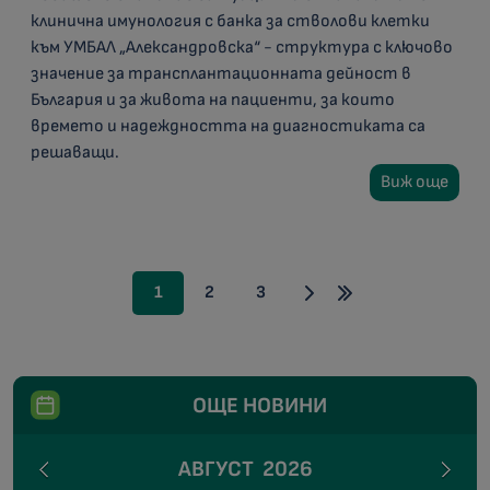
клинична имунология с банка за стволови клетки
към УМБАЛ „Александровска“ - структура с ключово
значение за трансплантационната дейност в
България и за живота на пациенти, за които
времето и надеждността на диагностиката са
решаващи.
Виж още
1
2
3
ОЩЕ НОВИНИ
АВГУСТ
2026