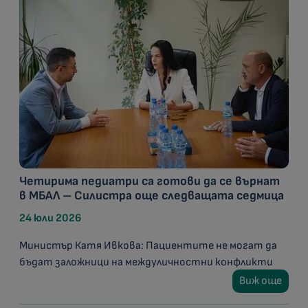
Четирима педиатри са готови да се върнат
в МБАЛ – Силистра още следващата седмица
24 юли 2026
Министър Катя Ивкова: Пациентите не могат да
бъдат заложници на междуличностни конфликти
Виж още