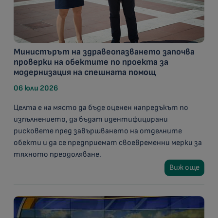
Министърът на здравеопазването започва
проверки на обектите по проекта за
модернизация на спешната помощ
06 юли 2026
Целта е на място да бъде оценен напредъкът по
изпълнението, да бъдат идентифицирани
рисковете пред завършването на отделните
обекти и да се предприемат своевременни мерки за
тяхното преодоляване.
Виж още