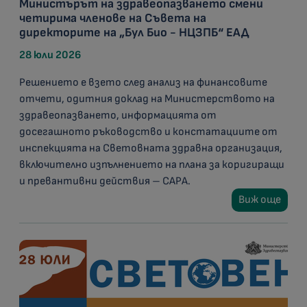
Министърът на здравеопазването смени
четирима членове на Съвета на
директорите на „Бул Био - НЦЗПБ“ ЕАД
28 юли 2026
Решението е взето след анализ на финансовите
отчети, одитния доклад на Министерството на
здравеопазването, информацията от
досегашното ръководство и констатациите от
инспекцията на Световната здравна организация,
включително изпълнението на плана за коригиращи
и превантивни действия – CAPA.
Виж още