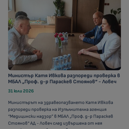
Министър Катя Ивкова разпореди проверка в
МБАЛ „Проф. д-р Параскев Стоянов“ - Ловеч
31 юли 2026
Министърът на здравеопазването Катя Ивкова
разпореди проверка на Изпълнителна агенция
“Медицински надзор” в МБАЛ „Проф. д-р Параскев
Стоянов“ АД - Ловеч след извършена от нея