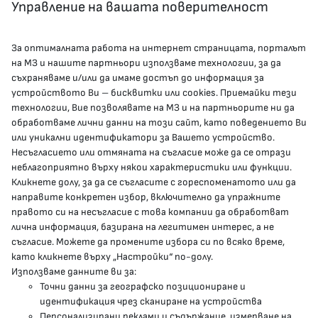
Управление на вашата поверителност
За оптималната работа на интернет страницата, порталът
КОНТАКТИ
на МЗ и нашите партньори използваме технологии, за да
съхраняваме и/или да имаме достъп до информация за
устройството Ви – бисквитки или cookies. Приемайки тези
гр.София, 1000, пл. „Света Неделя“ №5
технологии, Вие позволявате на МЗ и на партньорите ни да
обработваме лични данни на този сайт, като поведението Ви
delovodstvo@mh.government.bg
или уникални идентификатори за Вашето устройство.
Несъгласието или отмяната на съгласие може да се отрази
presscenter@mh.government.bg
неблагоприятно върху някои характеристики или функции.
Кликнете долу, за да се съгласите с гореспоменатото или да
направите конкретен избор, включително да упражните
МЗ В СОЦИАЛНИТЕ МРЕЖИ
правото си на несъгласие с това компании да обработват
лична информация, базирана на легитимен интерес, а не
Facebook страница
съгласие. Можете да промените избора си по всяко време,
като кликнете върху „Настройки“ по-долу.
Instragram профил
Използваме данните ви за:
Точни данни за географско позициониране и
YouTube канал
идентификация чрез сканиране на устройства
Персонализирани реклами и съдържание, измерване на