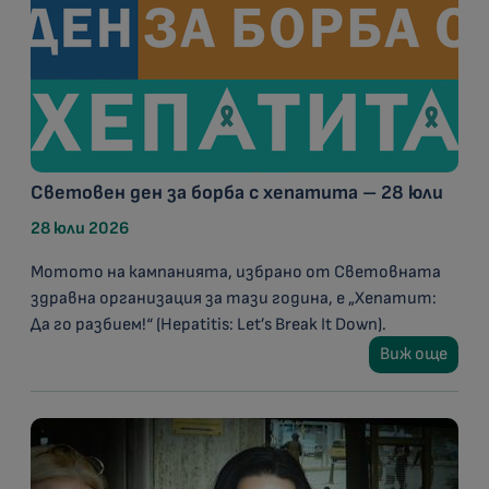
Световен ден за борба с хепатита – 28 юли
28 юли 2026
Мотото на кампанията, избрано от Световната
здравна организация за тази година, е „Хепатит:
Да го разбием!“ (Hepatitis: Let’s Break It Down).
Виж още