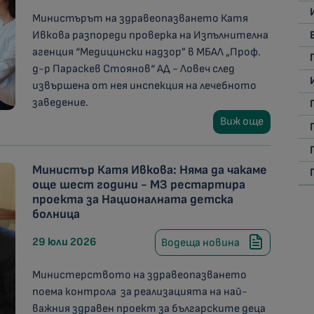
Министърът на здравеопазването Катя
Ивкова разпореди проверка на Изпълнителна
агенция “Медицински надзор” в МБАЛ „Проф.
д-р Параскев Стоянов“ АД - Ловеч след
извършена от нея инспекция на лечебното
заведение.
Виж още
Министър Катя Ивкова: Няма да чакаме
още шест години - МЗ рестартира
проекта за Националната детска
болница
29 юли 2026
Водеща новина
Министерството на здравеопазването
поема контрола за реализацията на най-
важния здравен проект за българските деца