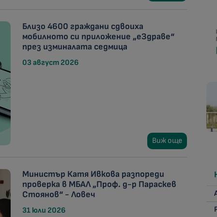
Близо 4600 граждани сдвоиха
мобилното си приложение „еЗдраве“
през изминалата седмица
03 август 2026
Виж още
Министър Катя Ивкова разпореди
проверка в МБАЛ „Проф. д-р Параскев
Стоянов“ - Ловеч
31 юли 2026