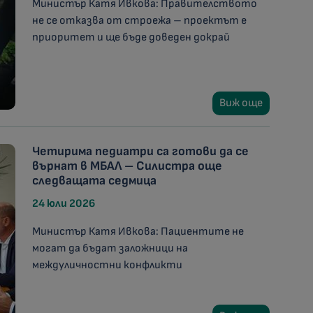
Министър Катя Ивкова: Правителството
не се отказва от строежа – проектът е
приоритет и ще бъде доведен докрай
Виж още
Четирима педиатри са готови да се
върнат в МБАЛ – Силистра още
следващата седмица
24 юли 2026
Министър Катя Ивкова: Пациентите не
могат да бъдат заложници на
междуличностни конфликти