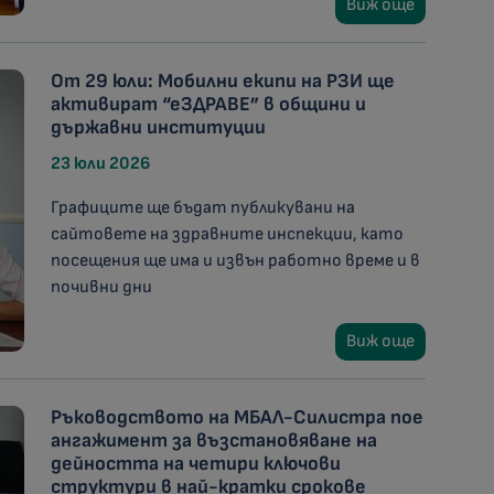
Виж още
От 29 юли: Мобилни екипи на РЗИ ще
активират “еЗДРАВЕ” в общини и
държавни институции
23 юли 2026
Графиците ще бъдат публикувани на
сайтовете на здравните инспекции, като
посещения ще има и извън работно време и в
почивни дни
Виж още
Ръководството на МБАЛ-Силистра пое
ангажимент за възстановяване на
дейността на четири ключови
структури в най-кратки срокове