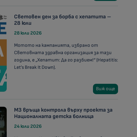
Световен ден за борба с хепатита –
28 юли
28 юли 2026
Мотото на кампанията, избрано от
Световната здравна организация за тази
година, е „Хепатит: Да го разбием!“ (Hepatitis:
Let’s Break It Down).
Виж още
МЗ връща контрола върху проекта за
Националната детска болница
24 юли 2026