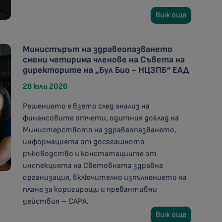
Виж още
Министърът на здравеопазването
смени четирима членове на Съвета на
директорите на „Бул Био - НЦЗПБ“ ЕАД
28 юли 2026
Решението е взето след анализ на
финансовите отчети, одитния доклад на
Министерството на здравеопазването,
информацията от досегашното
ръководство и констатациите от
инспекцията на Световната здравна
организация, включително изпълнението на
плана за коригиращи и превантивни
действия – CAPA.
Виж още