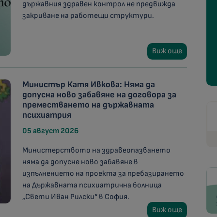
държавния здравен контрол не предвижда
закриване на работещи структури.
Виж още
Министър Катя Ивкова: Няма да
допусна ново забавяне на договора за
преместването на държавната
психиатрия
05 август 2026
Министерството на здравеопазването
няма да допусне ново забавяне в
изпълнението на проекта за пребазирането
на Държавната психиатрична болница
„Свети Иван Рилски“ в София.
Виж още