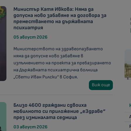
Министър Катя Ивкова: Няма да
допусна ново забавяне на договора за
преместването на държавната
психиатрия
05 август 2026
Министерството на здравеопазването
няма да допусне ново забавяне в
изпълнението на проекта за пребазирането
на Държавната психиатрична болница
„Свети Иван Рилски“ в София.
Виж още
Близо 4600 граждани сдвоиха
мобилното си приложение „еЗдраве“
през изминалата седмица
03 август 2026