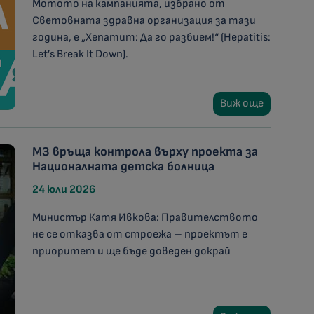
Мотото на кампанията, избрано от
Световната здравна организация за тази
година, е „Хепатит: Да го разбием!“ (Hepatitis:
Let’s Break It Down).
Виж още
МЗ връща контрола върху проекта за
Националната детска болница
24 юли 2026
Министър Катя Ивкова: Правителството
не се отказва от строежа – проектът е
приоритет и ще бъде доведен докрай