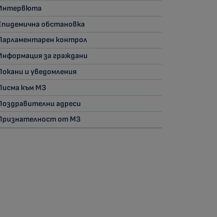
Интервюта
Епидемична обстановка
Парламентарен контрол
Информация за граждани
Покани и уведомления
Писма към МЗ
Поздравителни адреси
Признателност от МЗ