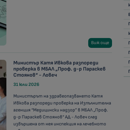
Виж още
Министър Катя Ивкова разпореди
проверка в МБАЛ „Проф. д-р Параскев
Стоянов“ - Ловеч
31 юли 2026
Министърът на здравеопазването Катя
Ивкова разпореди проверка на Изпълнителна
агенция “Медицински надзор” в МБАЛ „Проф.
д-р Параскев Стоянов“ АД - Ловеч след
извършена от нея инспекция на лечебното