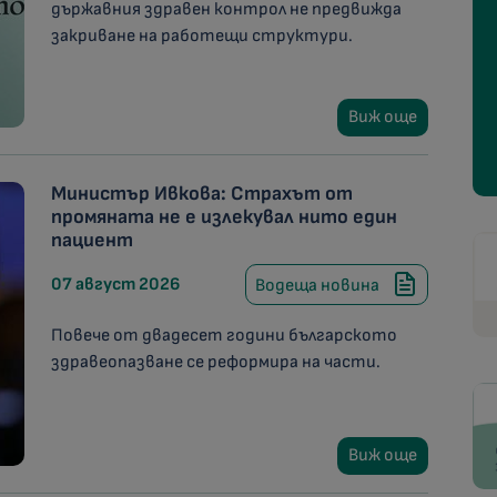
държавния здравен контрол не предвижда
закриване на работещи структури.
Виж още
Министър Ивкова: Страхът от
промяната не е излекувал нито един
пациент
07 август 2026
Водеща новина
Повече от двадесет години българското
здравеопазване се реформира на части.
Виж още