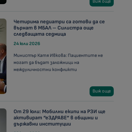
Виж още
Четирима педиатри са готови да се
върнат в МБАЛ – Силистра още
следващата седмица
24 юли 2026
Министър Катя Ивкова: Пациентите не
могат да бъдат заложници на
междуличностни конфликти
Виж още
От 29 юли: Мобилни екипи на РЗИ ще
активират “еЗДРАВЕ” в общини и
държавни институции