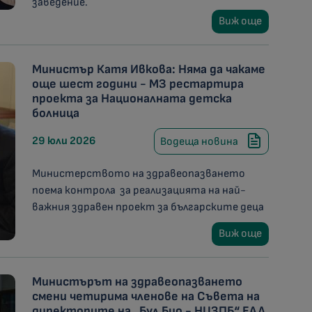
заведение.
Виж още
Министър Катя Ивкова: Няма да чакаме
още шест години - МЗ рестартира
проекта за Националната детска
болница
29 юли 2026
Водеща новина
Министерството на здравеопазването
поема контрола за реализацията на най-
важния здравен проект за българските деца
Виж още
Министърът на здравеопазването
смени четирима членове на Съвета на
директорите на „Бул Био - НЦЗПБ“ ЕАД