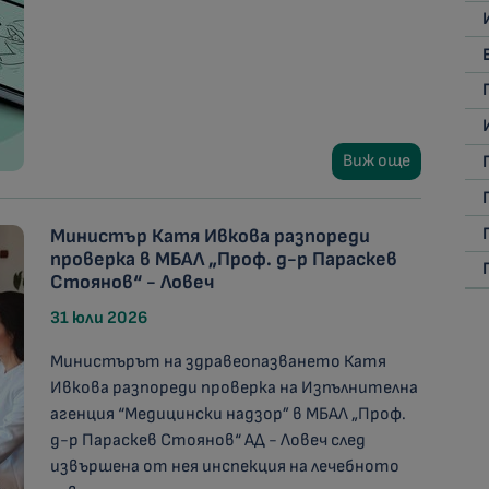
Виж още
Министър Катя Ивкова разпореди
проверка в МБАЛ „Проф. д-р Параскев
Стоянов“ - Ловеч
31 юли 2026
Министърът на здравеопазването Катя
Ивкова разпореди проверка на Изпълнителна
агенция “Медицински надзор” в МБАЛ „Проф.
д-р Параскев Стоянов“ АД - Ловеч след
извършена от нея инспекция на лечебното