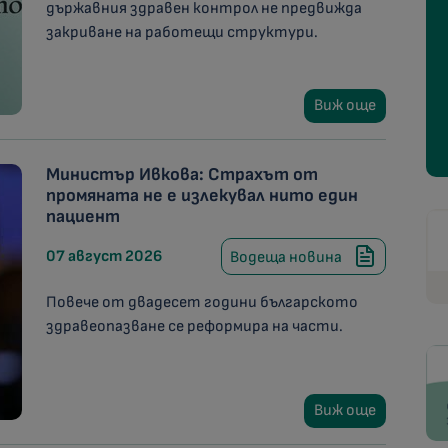
държавния здравен контрол не предвижда
закриване на работещи структури.
Виж още
Министър Ивкова: Страхът от
промяната не е излекувал нито един
пациент
07 август 2026
Водеща новина
Повече от двадесет години българското
здравеопазване се реформира на части.
Виж още