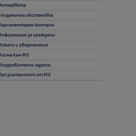
Интервюта
Епидемична обстановка
Парламентарен контрол
Информация за граждани
Покани и уведомления
Писма към МЗ
Поздравителни адреси
Признателност от МЗ