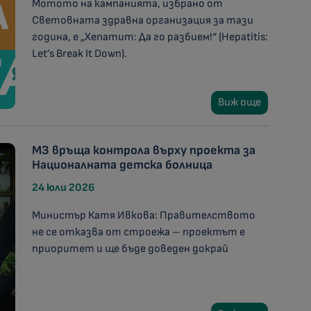
Мотото на кампанията, избрано от
Световната здравна организация за тази
година, е „Хепатит: Да го разбием!“ (Hepatitis:
Let’s Break It Down).
Виж още
МЗ връща контрола върху проекта за
Националната детска болница
24 юли 2026
Министър Катя Ивкова: Правителството
не се отказва от строежа – проектът е
приоритет и ще бъде доведен докрай