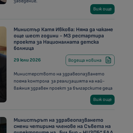
заведение.
Виж още
Министър Катя Ивкова: Няма да чакаме
още шест години - МЗ рестартира
проекта за Националната детска
болница
29 юли 2026
Водеща новина
Министерството на здравеопазването
поема контрола за реализацията на най-
важния здравен проект за българските деца
Виж още
Министърът на здравеопазването
смени четирима членове на Съвета на
директорите на „Бул Био - НЦЗПБ“ ЕАД