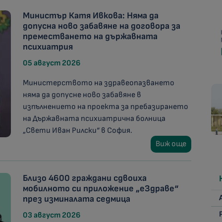
Министър Катя Ивкова: Няма да
допусна ново забавяне на договора за
преместването на държавната
психиатрия
05 август 2026
Министерството на здравеопазването
няма да допусне ново забавяне в
изпълнението на проекта за пребазирането
на Държавната психиатрична болница
„Свети Иван Рилски“ в София.
Виж още
Близо 4600 граждани сдвоиха
мобилното си приложение „еЗдраве“
през изминалата седмица
03 август 2026