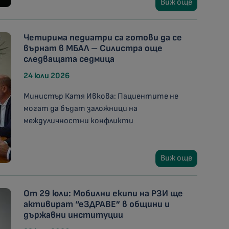
Виж още
Четирима педиатри са готови да се
върнат в МБАЛ – Силистра още
следващата седмица
24 юли 2026
Министър Катя Ивкова: Пациентите не
могат да бъдат заложници на
междуличностни конфликти
Виж още
От 29 юли: Мобилни екипи на РЗИ ще
активират “еЗДРАВЕ” в общини и
държавни институции