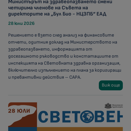
Министърът на здравеопазването смени
четирима членове на Съвета на
директорите на „Бул Био - НЦЗПБ“ ЕАД
28 юли 2026
Решението е взето след анализ на финансовите
отчети, одитния доклад на Министерството на
здравеопазването, информацията от
досегашното ръководство и констатациите от
инспекцията на Световната здравна организация,
включително изпълнението на плана за коригиращи
и превантивни действия – CAPA.
Виж още