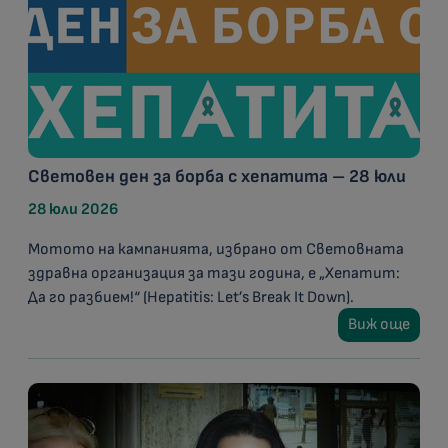
Световен ден за борба с хепатита – 28 юли
28 юли 2026
Мотото на кампанията, избрано от Световната
здравна организация за тази година, е „Хепатит:
Да го разбием!“ (Hepatitis: Let’s Break It Down).
Виж още