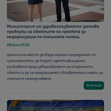
Министърът на здравеопазването започва
проверки на обектите по проекта за
модернизация на спешната помощ
06 юли 2026
Целта е на място да бъде оценен напредъкът по
изпълнението, да бъдат идентифицирани
рисковете пред завършването на отделните
обекти и да се предприемат своевременни мерки за
тяхното преодоляване.
Виж още