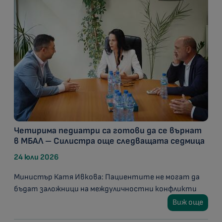
Четирима педиатри са готови да се върнат
в МБАЛ – Силистра още следващата седмица
24 юли 2026
Министър Катя Ивкова: Пациентите не могат да
бъдат заложници на междуличностни конфликти
Виж още