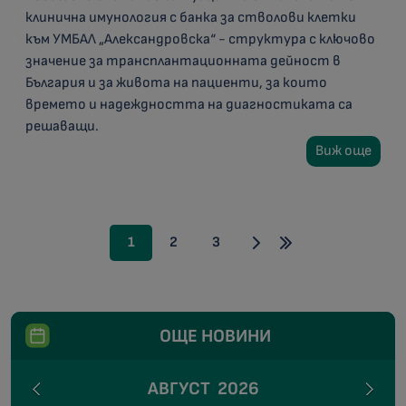
клинична имунология с банка за стволови клетки
към УМБАЛ „Александровска“ - структура с ключово
значение за трансплантационната дейност в
България и за живота на пациенти, за които
времето и надеждността на диагностиката са
решаващи.
Виж още
1
2
3
ОЩЕ НОВИНИ
АВГУСТ
2026