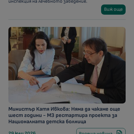
инспекция на лечебното заведение.
Виж още
Министър Катя Ивкова: Няма да чакаме още
шест години - МЗ рестартира проекта за
Националната детска болница
29 юли 2026
Водеща новина