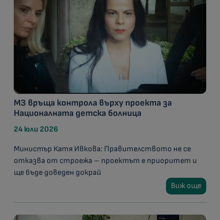
МЗ връща контрола върху проекта за
Националната детска болница
24 юли 2026
Министър Катя Ивкова: Правителството не се
отказва от строежа – проектът е приоритет и
ще бъде доведен докрай
Виж още