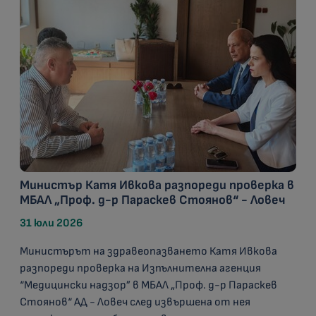
Министър Катя Ивкова разпореди проверка в
МБАЛ „Проф. д-р Параскев Стоянов“ - Ловеч
31 юли 2026
Министърът на здравеопазването Катя Ивкова
разпореди проверка на Изпълнителна агенция
“Медицински надзор” в МБАЛ „Проф. д-р Параскев
Стоянов“ АД - Ловеч след извършена от нея