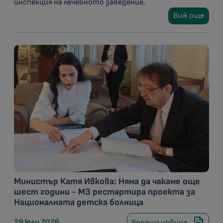
инспекция на лечебното заведение.
Виж още
Министър Катя Ивкова: Няма да чакаме още
шест години - МЗ рестартира проекта за
Националната детска болница
29 юли 2026
Водеща новина