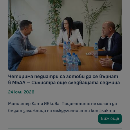
Четирима педиатри са готови да се върнат
в МБАЛ – Силистра още следващата седмица
24 юли 2026
Министър Катя Ивкова: Пациентите не могат да
бъдат заложници на междуличностни конфликти
Виж още