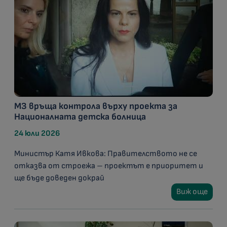
МЗ връща контрола върху проекта за
Националната детска болница
24 юли 2026
Министър Катя Ивкова: Правителството не се
отказва от строежа – проектът е приоритет и
ще бъде доведен докрай
Виж още