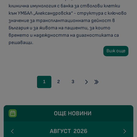
клинична имунология с банка за стволови клетки
към УМБАЛ „Александровска“ - структура с ключово
значение за трансплантационната дейност в
България и за живота на пациенти, за които
времето и надеждността на диагностиката са
решаващи.
Виж още
1
2
3
ОЩЕ НОВИНИ
АВГУСТ
2026