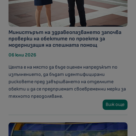
Министърът на здравеопазването започва
проверки на обектите по проекта за
модернизация на спешната помощ
06 юли 2026
Целта е на място да бъде оценен напредъкът по
изпълнението, да бъдат идентифицирани
рисковете пред завършването на отделните
обекти и да се предприемат своевременни мерки за
тяхното преодоляване.
Виж още