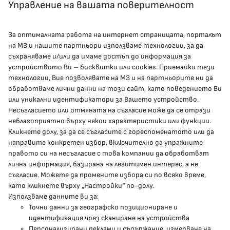
Управление на вашата поверителност
За оптималната работа на интернет страницата, порталът
КОНТАКТИ
на МЗ и нашите партньори използваме технологии, за да
съхраняваме и/или да имаме достъп до информация за
устройството Ви – бисквитки или cookies. Приемайки тези
гр.София, 1000, пл. „Света Неделя“ №5
технологии, Вие позволявате на МЗ и на партньорите ни да
обработваме лични данни на този сайт, като поведението Ви
delovodstvo@mh.government.bg
или уникални идентификатори за Вашето устройство.
Несъгласието или отмяната на съгласие може да се отрази
presscenter@mh.government.bg
неблагоприятно върху някои характеристики или функции.
Кликнете долу, за да се съгласите с гореспоменатото или да
направите конкретен избор, включително да упражните
МЗ В СОЦИАЛНИТЕ МРЕЖИ
правото си на несъгласие с това компании да обработват
лична информация, базирана на легитимен интерес, а не
Facebook страница
съгласие. Можете да промените избора си по всяко време,
като кликнете върху „Настройки“ по-долу.
Instragram профил
Използваме данните ви за:
Точни данни за географско позициониране и
YouTube канал
идентификация чрез сканиране на устройства
Персонализирани реклами и съдържание, измерване на