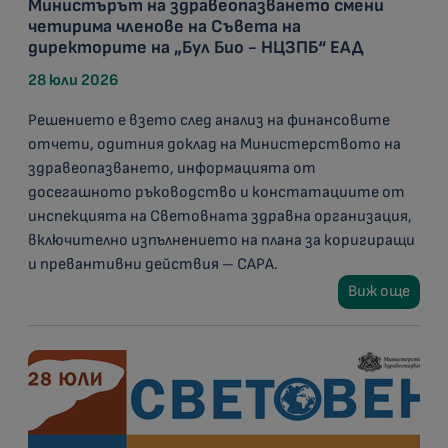
Министърът на здравеопазването смени
четирима членове на Съвета на
директорите на „Бул Био - НЦЗПБ“ ЕАД
28 юли 2026
Решението е взето след анализ на финансовите
отчети, одитния доклад на Министерството на
здравеопазването, информацията от
досегашното ръководство и констатациите от
инспекцията на Световната здравна организация,
включително изпълнението на плана за коригиращи
и превантивни действия – CAPA.
Виж още