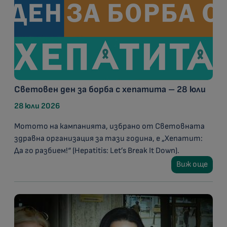
Световен ден за борба с хепатита – 28 юли
28 юли 2026
Мотото на кампанията, избрано от Световната
здравна организация за тази година, е „Хепатит:
Да го разбием!“ (Hepatitis: Let’s Break It Down).
Виж още