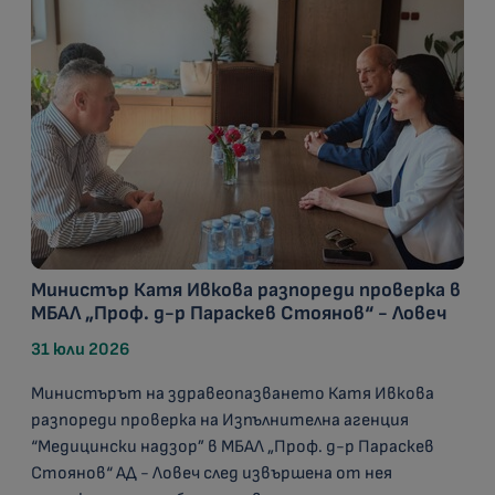
Министър Катя Ивкова разпореди проверка в
МБАЛ „Проф. д-р Параскев Стоянов“ - Ловеч
31 юли 2026
Министърът на здравеопазването Катя Ивкова
разпореди проверка на Изпълнителна агенция
“Медицински надзор” в МБАЛ „Проф. д-р Параскев
Стоянов“ АД - Ловеч след извършена от нея