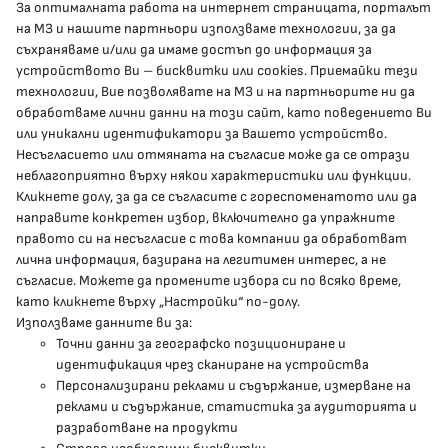
За оптималната работа на интернет страницата, порталът
КОНТАКТИ
на МЗ и нашите партньори използваме технологии, за да
съхраняваме и/или да имаме достъп до информация за
устройството Ви – бисквитки или cookies. Приемайки тези
гр.София, 1000, пл. „Света Неделя“ №5
технологии, Вие позволявате на МЗ и на партньорите ни да
обработваме лични данни на този сайт, като поведението Ви
delovodstvo@mh.government.bg
или уникални идентификатори за Вашето устройство.
Несъгласието или отмяната на съгласие може да се отрази
presscenter@mh.government.bg
неблагоприятно върху някои характеристики или функции.
Кликнете долу, за да се съгласите с гореспоменатото или да
направите конкретен избор, включително да упражните
МЗ В СОЦИАЛНИТЕ МРЕЖИ
правото си на несъгласие с това компании да обработват
лична информация, базирана на легитимен интерес, а не
Facebook страница
съгласие. Можете да промените избора си по всяко време,
като кликнете върху „Настройки“ по-долу.
Instragram профил
Използваме данните ви за:
Точни данни за географско позициониране и
YouTube канал
идентификация чрез сканиране на устройства
Персонализирани реклами и съдържание, измерване на
Threads профил
реклами и съдържание, статистика за аудиторията и
разработване на продукти