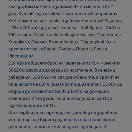
хиляди, към момента заемаме 9-то място в ЕС.“
Доц. Кунчев каза и каква е картината в страната.
Към момента най-ниска е заболяемостта в Разград
- 75 на 100 хиляди, а най-висока - във Враца - 240 на
100 хиляди. С най-ниски показатели са и Търговище,
Кърджали, Смолян, Благоевград и Пазарджик. А на
другия полюс са Варна, Плевен, Перник, Русе и
Кюстендил.
210 416 е общият брой на заразените към момента.
3681 български граждани са настанени в лечебни
заведения, 143 642-ма са излекуваните, а броят на
починалите е 8349. Диагностицираните с COVID-19
медици до момента са 9 045, като на домашно
лечение са 2 716 души, хоспитализирани са 117, а
излекуваните са 6 115.
От следващата седмица, със заповед на здравния
министър, ще бъдат разрешени практическите
дейности, които не могат да се проведат в