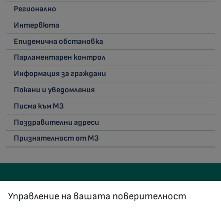
Регионално
Интервюта
Епидемична обстановка
Парламентарен контрол
Информация за граждани
Покани и уведомления
Писма към МЗ
Поздравителни адреси
Признателност от МЗ
Управление на вашата поверителност