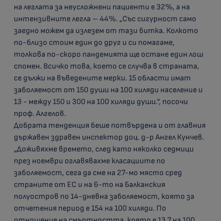
на леглата за неусложнени пациенти е 32%, а на
интензивните легла – 44%. „Със сигурност само
заедно можем да излезем от тази битка. Колкото
по-близо стоим един до друг и си помагаме,
толкова по-скоро пандемията ще остане един лош
спомен. Всичко това, което се случва в страната,
се дължи на въведените мерки. 15 области имат
заболяемост от 150 души на 100 хиляди население и
13 - между 150 и 300 на 100 хиляди души.“, посочи
проф. Алгелов.
Добрата тенденция беше потвърдена и от главния
държавен здравен инспектор доц. д-р Ангел Кунчев.
„Доживяхме времето, след като няколко седмици
през ноември оглавявахме класациите по
заболяемост, сега да сме на 27-мо място сред
страните от ЕС и на 6-то на Балканския
полуостров по 14-дневна заболяемост, която за
отчетения период е 154 на 100 хиляди. По
отношение на смъртността, която е 13,7 на 100