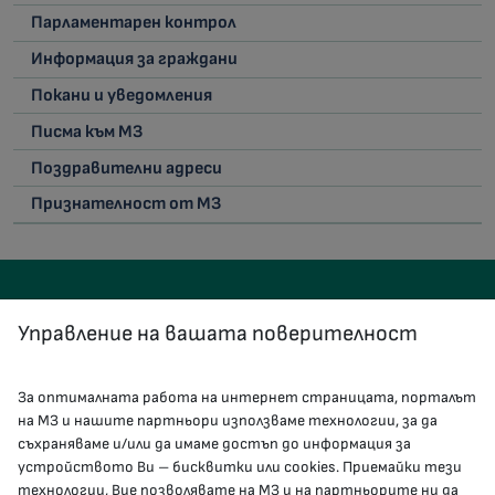
Парламентарен контрол
Информация за граждани
Покани и уведомления
Писма към МЗ
Поздравителни адреси
Признателност от МЗ
Управление на вашата поверителност
За оптималната работа на интернет страницата, порталът
КОНТАКТИ
на МЗ и нашите партньори използваме технологии, за да
съхраняваме и/или да имаме достъп до информация за
устройството Ви – бисквитки или cookies. Приемайки тези
гр.София, 1000, пл. „Света Неделя“ №5
технологии, Вие позволявате на МЗ и на партньорите ни да