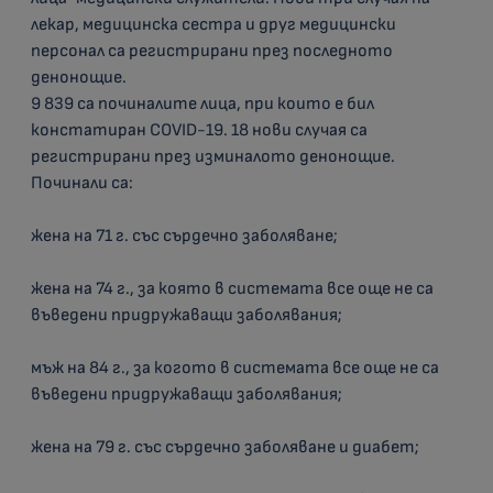
лекар, медицинска сестра и друг медицински
персонал са регистрирани през последното
денонощие.
9 839 са починалите лица, при които е бил
констатиран COVID-19. 18 нови случая са
регистрирани през изминалото денонощие.
Починали са:
жена на 71 г. със сърдечно заболяване;
жена на 74 г., за която в системата все още не са
въведени придружаващи заболявания;
мъж на 84 г., за когото в системата все още не са
въведени придружаващи заболявания;
жена на 79 г. със сърдечно заболяване и диабет;