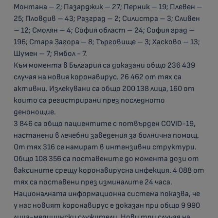
Монтана – 2; Пазарджик – 27; Перник – 19; Плевен –
25; Пловдив – 43; Разград – 2; Силистра – 3; Сливен
– 12; Смолян – 4; София област – 24; София град –
196; Стара Загора – 8; Търговище – 3; Хасково – 13;
Шумен – 7; Ямбол - 7.
Към момента в България са доказани общо 236 439
случая на новия коронавирус. 26 462 от тях са
активни. Излекувани са общо 200 138 лица, 160 от
които са регистрирани през последното
денонощие.
3 846 са общо пациентите с потвърден COVID-19,
настанени в лечебни заведения за болнична помощ.
От тях 316 се намират в интензивни структури.
Общо 108 356 са поставените до момента дози от
ваксините срещу коронавирусна инфекция. 4 088 от
тях са поставени през изминалите 24 часа.
Националната информационна система показва, че
у нас новият коронавирус е доказан при общо 9 990
лица-медицински служители. Нови три случая на