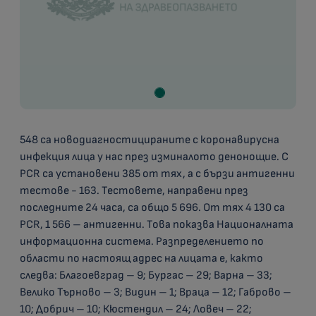
548 са новодиагностицираните с коронавирусна
инфекция лица у нас през изминалото денонощие. С
PCR са установени 385 от тях, а с бързи антигенни
тестове - 163. Тестовете, направени през
последните 24 часа, са общо 5 696. От тях 4 130 са
PCR, 1 566 – антигенни. Това показва Националната
информационна система. Разпределението по
области по настоящ адрес на лицата е, както
следва: Благоевград – 9; Бургас – 29; Варна – 33;
Велико Търново – 3; Видин – 1; Враца – 12; Габрово –
10; Добрич – 10; Кюстендил – 24; Ловеч – 22;