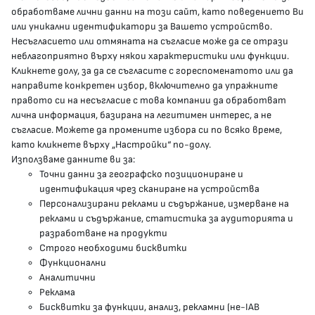
обработваме лични данни на този сайт, като поведението Ви
delovodstvo@mh.government.bg
или уникални идентификатори за Вашето устройство.
Несъгласието или отмяната на съгласие може да се отрази
presscenter@mh.government.bg
неблагоприятно върху някои характеристики или функции.
Кликнете долу, за да се съгласите с гореспоменатото или да
направите конкретен избор, включително да упражните
МЗ В СОЦИАЛНИТЕ МРЕЖИ
правото си на несъгласие с това компании да обработват
лична информация, базирана на легитимен интерес, а не
Facebook страница
съгласие. Можете да промените избора си по всяко време,
като кликнете върху „Настройки“ по-долу.
Instragram профил
Използваме данните ви за:
Точни данни за географско позициониране и
YouTube канал
идентификация чрез сканиране на устройства
Персонализирани реклами и съдържание, измерване на
Threads профил
реклами и съдържание, статистика за аудиторията и
разработване на продукти
Строго необходими бисквитки
Карта на сайта
Функционални
Аналитични
Бисквитки
Реклама
Бисквитки за функции, анализ, рекламни (не-IAB
Условия за използване