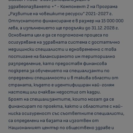
здравеопазването +“ - Компонент 2 на Програма
„Развитие на човешките ресурси“ 2021-2027 г.
Отпуснатото финансиране е в размер на 15 000 000
лева, а изпълнението ще продължи до 31.12.2028 г.
Основната цел е да се подпомогне процеса по
осигуряване на здравната система с достатъчно
медицински специалисти и едновременно с това
постигане на балансираното им териториално
разпределение, като предоставя финансова
подкрепа за обучението на специализанти по
определени специалности и в такива области от
страната, където е идентифициран най-голям
настоящ или очакван недостиг от кадри.
Броят на специализантите, които могат да се
финансират по проекта, както и областите с най-
ниска осигуреност със съответните специалисти,
са определени на базата на изготвен от
Националният център по обществено здраве и