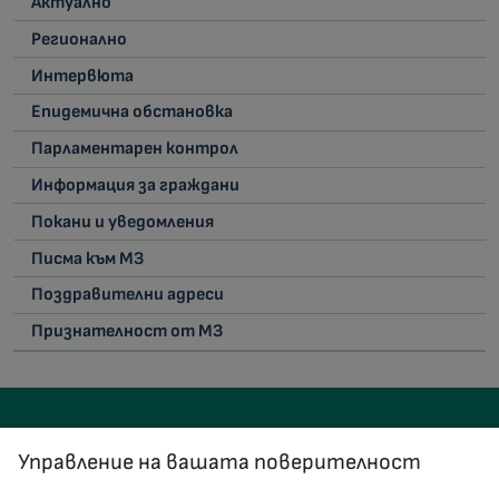
Актуално
Регионално
Интервюта
Епидемична обстановка
Парламентарен контрол
Информация за граждани
Покани и уведомления
Писма към МЗ
Поздравителни адреси
Признателност от МЗ
Управление на вашата поверителност