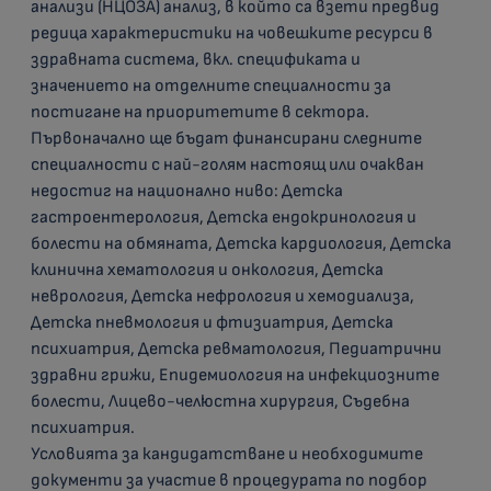
анализи (НЦОЗА) анализ, в който са взети предвид
редица характеристики на човешките ресурси в
здравната система, вкл. спецификата и
значението на отделните специалности за
постигане на приоритетите в сектора.
Първоначално ще бъдат финансирани следните
специалности с най-голям настоящ или очакван
недостиг на национално ниво: Детска
гастроентерология, Детска ендокринология и
болести на обмяната, Детска кардиология, Детска
клинична хематология и онкология, Детска
неврология, Детска нефрология и хемодиализа,
Детска пневмология и фтизиатрия, Детска
психиатрия, Детска ревматология, Педиатрични
здравни грижи, Епидемиология на инфекциозните
болести, Лицево-челюстна хирургия, Съдебна
психиатрия.
Условията за кандидатстване и необходимите
документи за участие в процедурата по подбор