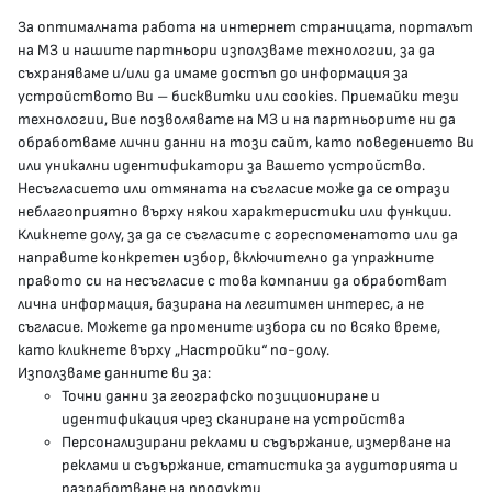
За оптималната работа на интернет страницата, порталът
КОНТАКТИ
на МЗ и нашите партньори използваме технологии, за да
съхраняваме и/или да имаме достъп до информация за
устройството Ви – бисквитки или cookies. Приемайки тези
гр.София, 1000, пл. „Света Неделя“ №5
технологии, Вие позволявате на МЗ и на партньорите ни да
обработваме лични данни на този сайт, като поведението Ви
delovodstvo@mh.government.bg
или уникални идентификатори за Вашето устройство.
Несъгласието или отмяната на съгласие може да се отрази
presscenter@mh.government.bg
неблагоприятно върху някои характеристики или функции.
Кликнете долу, за да се съгласите с гореспоменатото или да
направите конкретен избор, включително да упражните
МЗ В СОЦИАЛНИТЕ МРЕЖИ
правото си на несъгласие с това компании да обработват
лична информация, базирана на легитимен интерес, а не
Facebook страница
съгласие. Можете да промените избора си по всяко време,
като кликнете върху „Настройки“ по-долу.
Instragram профил
Използваме данните ви за:
Точни данни за географско позициониране и
YouTube канал
идентификация чрез сканиране на устройства
Персонализирани реклами и съдържание, измерване на
Threads профил
реклами и съдържание, статистика за аудиторията и
разработване на продукти