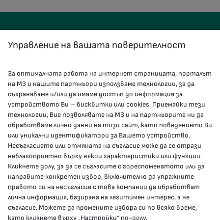
Управление на вашата поверителност
За оптималната работа на интернет страницата, порталът
КОНТАКТИ
на МЗ и нашите партньори използваме технологии, за да
съхраняваме и/или да имаме достъп до информация за
устройството Ви – бисквитки или cookies. Приемайки тези
гр.София, 1000, пл. „Света Неделя“ №5
технологии, Вие позволявате на МЗ и на партньорите ни да
обработваме лични данни на този сайт, като поведението Ви
delovodstvo@mh.government.bg
или уникални идентификатори за Вашето устройство.
Несъгласието или отмяната на съгласие може да се отрази
presscenter@mh.government.bg
неблагоприятно върху някои характеристики или функции.
Кликнете долу, за да се съгласите с гореспоменатото или да
направите конкретен избор, включително да упражните
МЗ В СОЦИАЛНИТЕ МРЕЖИ
правото си на несъгласие с това компании да обработват
лична информация, базирана на легитимен интерес, а не
Facebook страница
съгласие. Можете да промените избора си по всяко време,
като кликнете върху „Настройки“ по-долу.