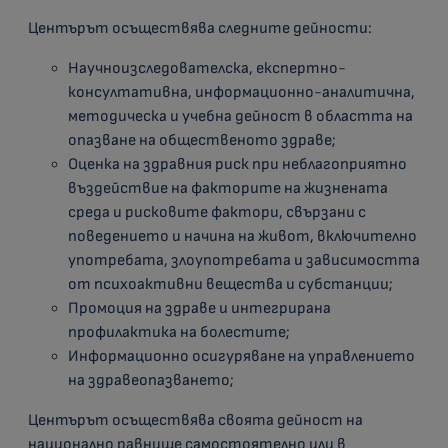
Центърът осъществява следните дейности:
Научноизследователска, експертно-
консултативна, информационно-аналитична,
методическа и учебна дейност в областта на
опазване на общественото здраве;
Оценка на здравния риск при неблагоприятно
въздействие на факторите на жизнената
среда и рисковите фактори, свързани с
поведението и начина на живот, включително
употребата, злоупотребата и зависимостта
от психоактивни вещества и субстанции;
Промоция на здраве и интегрирана
профилактика на болестите;
Информационно осигуряване на управлението
на здравеопазването;
Центърът осъществява своята дейност на
национално равнище самостоятелно или в