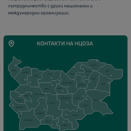
сътрудничество с други национални и
международни организации.
КОНТАКТИ НА НЦОЗА
Силистра
Видин
Добрич
Разград
Монтана
Русе
Плевен
Враца
Шумен
Велико Търново
Варна
Търговище
Габрово
Ловеч
София - област
София - град
Сливен
Стара Загора
Бургас
Перник
Пловдив
Ямбол
Кюстендил
Пазарджик
Хасково
Благоевград
Смолян
Кърджали