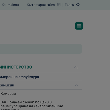
Контакти
Към стария сайт
Търси
МИНИСТЕРСТВО
Вътрешна структура
Комисии
Комисии
Национален съвет по цени и
реимбурсиране на лекарствените