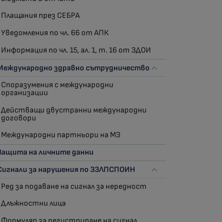
Плащания през СЕБРА
Уведомления по чл. 66 от АПК
Информация по чл. 15, ал. 1, т. 16 от ЗДОИ
Международно здравно сътрудничество
Споразумения с международни
организации
Действащи двустранни международни
договори
Международни партньори на МЗ
Защита на личните данни
Сигнали за нарушения по ЗЗЛПСПОИН
Ред за подаване на сигнал за нередност
Длъжностни лица
Формуляр за регистриране на сигнал