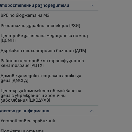
Второстепенни разпоредители
ВРБ по бюджета на МЗ
Регионални здравни инспекции (РЗИ)
Центрове за спешна медицинска помощ
(ЦСМП)
Държавни психиатрични болници (ДПБ)
Районни центрове по трансфузионна
хематология (РЦТХ)
Домове за медико-социални грижи за
деца (ДМСГД)
Център за комплексно обслужване на
деца с увреждания и хронични
заболявания (ЦКОДУХЗ)
Достъп до информация
Устройствен правилник
Бюджети и отчети