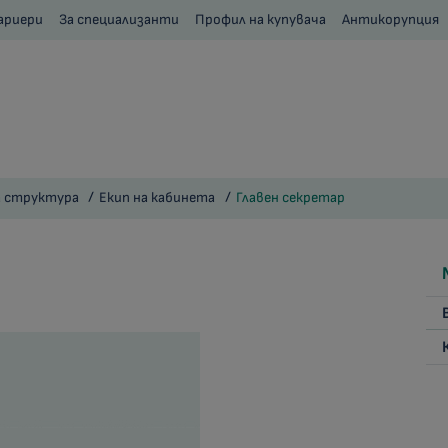
ариери
За специализанти
Профил на купувача
Антикорупция
 структура
Екип на кабинета
Главен секретар