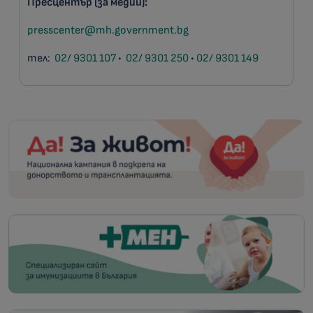
Пресцентър (за медии):
presscenter@mh.government.bg
тел:
02/ 9301 107
•
02/ 9301 250
•
02/ 9301 149