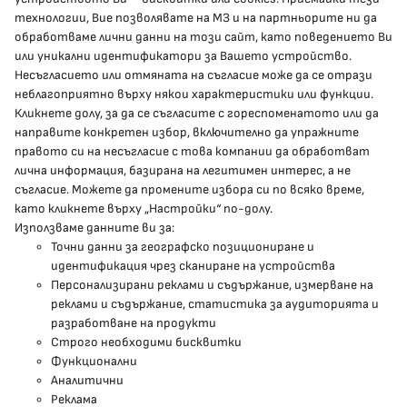
гр.София, 1000, пл. „Света Неделя“ №5
технологии, Вие позволявате на МЗ и на партньорите ни да
обработваме лични данни на този сайт, като поведението Ви
delovodstvo@mh.government.bg
или уникални идентификатори за Вашето устройство.
Несъгласието или отмяната на съгласие може да се отрази
presscenter@mh.government.bg
неблагоприятно върху някои характеристики или функции.
Кликнете долу, за да се съгласите с гореспоменатото или да
направите конкретен избор, включително да упражните
МЗ В СОЦИАЛНИТЕ МРЕЖИ
правото си на несъгласие с това компании да обработват
лична информация, базирана на легитимен интерес, а не
Facebook страница
съгласие. Можете да промените избора си по всяко време,
като кликнете върху „Настройки“ по-долу.
Instragram профил
Използваме данните ви за:
Точни данни за географско позициониране и
YouTube канал
идентификация чрез сканиране на устройства
Персонализирани реклами и съдържание, измерване на
Threads профил
реклами и съдържание, статистика за аудиторията и
разработване на продукти
Строго необходими бисквитки
Карта на сайта
Функционални
Аналитични
Бисквитки
Реклама