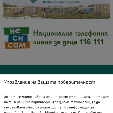
Управление на вашата поверителност
За оптималната работа на интернет страницата, порталът
КОНТАКТИ
на МЗ и нашите партньори използваме технологии, за да
съхраняваме и/или да имаме достъп до информация за
устройството Ви – бисквитки или cookies. Приемайки тези